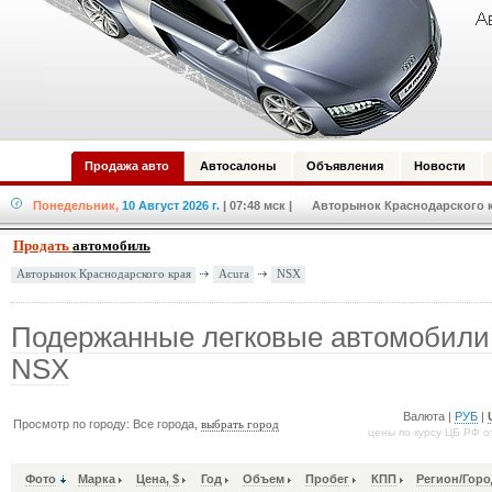
Продажа авто
Автосалоны
Объявления
Новости
Понедельник,
10 Август 2026 г.
| 07:48 мск
| Авторынок Краснодарского кр
Продать
автомобиль
Acura
NSX
Авторынок Краснодарского края
Подержанные легковые автомобили
NSX
Валюта |
РУБ
|
Просмотр по городу: Все города,
выбрать город
цены по курсу ЦБ РФ о
Фото
Марка
Цена, $
Год
Объем
Пробег
КПП
Регион/Горо