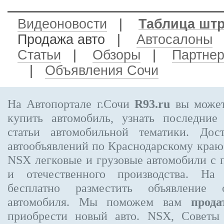
Видеоновости
|
Таблица шт
Продажа авто
|
Автосалоны
Статьи
|
Обзоры
|
Партне
|
Объявления Сочи
На Автопортале г.Сочи
R93.ru
вы может
купить автомобиль, узнать последние
статьи автомобильной тематики. Дос
автообъявлений по Краснодарскому кра
NSX
легковые и грузовые автомобили с 
и отечественного производства. На
бесплатно
разместить объявление
о 
автомобиля. Мы поможем вам
прода
приобрести новый авто. NSX, Советы