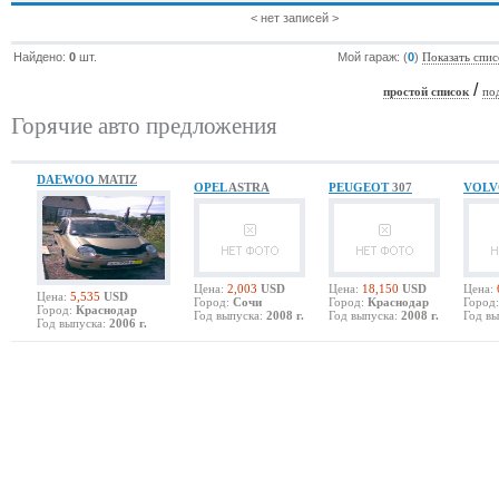
< нет записей >
Найдено:
0
шт.
Мой гараж: (
0
)
Показать спис
/
простой список
по
Горячие авто предложения
DAEWOO
MATIZ
OPEL
ASTRA
PEUGEOT
307
VOL
Цена:
2,003
USD
Цена:
18,150
USD
Цена:
Цена:
5,535
USD
Город:
Сочи
Город:
Краснодар
Город:
Город:
Краснодар
Год выпуска:
2008 г.
Год выпуска:
2008 г.
Год вы
Год выпуска:
2006 г.