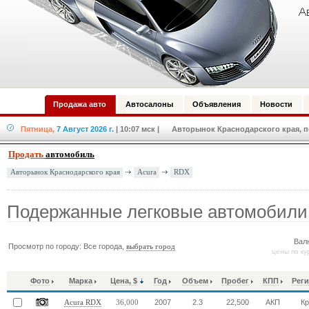
Продажа авто
Автосалоны
Объявления
Новости
Пятница,
7 Август 2026 г.
| 10:07 мск
| Авторынок Краснодарского края, по
Продать
автомобиль
Acura
RDX
Авторынок Краснодарского края
Подержанные легковые автомобили
Вал
Просмотр по городу: Все города,
выбрать город
цены по ку
Фото
Марка
Цена, $
Год
Объем
Пробег
КПП
Реги
2007
2.3
22,500
АКП
К
Acura RDX
36,000