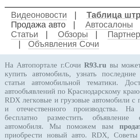
Видеоновости
|
Таблица шт
Продажа авто
|
Автосалоны
Статьи
|
Обзоры
|
Партне
|
Объявления Сочи
На Автопортале г.Сочи
R93.ru
вы может
купить автомобиль, узнать последние
статьи автомобильной тематики. Дос
автообъявлений по Краснодарскому кра
RDX
легковые и грузовые автомобили с 
и отечественного производства. На
бесплатно
разместить объявление
о 
автомобиля. Мы поможем вам
прода
приобрести новый авто. RDX, Советы