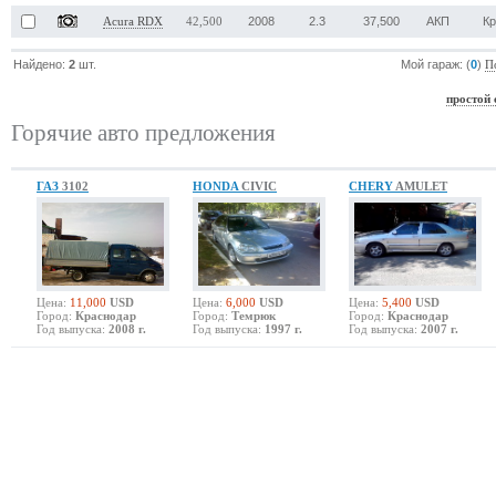
2008
2.3
37,500
АКП
К
Acura RDX
42,500
Найдено:
2
шт.
Мой гараж: (
0
)
П
простой 
Горячие авто предложения
ГАЗ
3102
HONDA
CIVIC
CHERY
AMULET
Цена:
11,000
USD
Цена:
6,000
USD
Цена:
5,400
USD
Город:
Краснодар
Город:
Темрюк
Город:
Краснодар
Год выпуска:
2008 г.
Год выпуска:
1997 г.
Год выпуска:
2007 г.