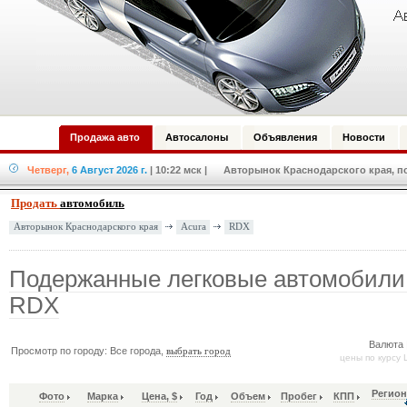
Продажа авто
Автосалоны
Объявления
Новости
Четверг,
6 Август 2026 г.
| 10:22 мск
| Авторынок Краснодарского края, по
Продать
автомобиль
Acura
RDX
Авторынок Краснодарского края
Подержанные легковые автомобили
RDX
Валюта 
Просмотр по городу: Все города,
выбрать город
цены по курсу 
Регион
Фото
Марка
Цена, $
Год
Объем
Пробег
КПП