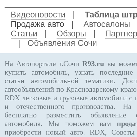
Видеоновости
|
Таблица шт
Продажа авто
|
Автосалоны
Статьи
|
Обзоры
|
Партне
|
Объявления Сочи
На Автопортале г.Сочи
R93.ru
вы может
купить автомобиль, узнать последние
статьи автомобильной тематики. Дос
автообъявлений по Краснодарскому кра
RDX
легковые и грузовые автомобили с 
и отечественного производства. На
бесплатно
разместить объявление
о 
автомобиля. Мы поможем вам
прода
приобрести новый авто. RDX, Советы