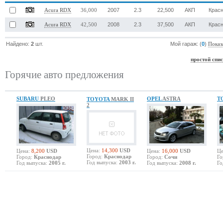
2007
2.3
22,500
АКП
Крас
Acura RDX
36,000
2008
2.3
37,500
АКП
Крас
Acura RDX
42,500
Найдено:
2
шт.
Мой гараж: (
0
)
Показ
простой спи
Горячие авто предложения
SUBARU
PLEO
OPEL
ASTRA
T
TOYOTA
MARK II
2
Цена:
14,300
USD
Цена:
8,200
USD
Цена:
16,000
USD
Це
Город:
Краснодар
Город:
Краснодар
Город:
Сочи
Го
Год выпуска:
2003 г.
Год выпуска:
2005 г.
Год выпуска:
2008 г.
Го