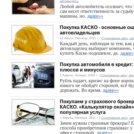
автокредиты
Любой автолюбитель осознает, что 
сам несет ответственность за судьбу
машины, но.
далее»»
Покупка КАСКО - основные о
автовладельцев
12 Август, Пятница, 2011 г. |
Страхование авто, ав
Каждый день, наблюдая за тем, как
автовладелец выбирает компанию, 
купить Каско подешевле, да.
далее»
Покупка автомобиля в кредит:
плюсов и минусов
2 Апрель, Четверг, 2020 г. |
Страхование авто, ав
Рубль падает, кризис на фоне корон
никого не обойдёт стороной, всё бу
дорожать. Во время.
далее»»
Покупаем у страхового броке
КАСКО. «Калькулятор онлайн»
популярная услуга
1 Апрель, Пятница, 2011 г. |
Страхование авто, ав
Зачем нужны страховые брокеры? Е
способа приобретения страховки: у 
офисе страховой.
далее»»