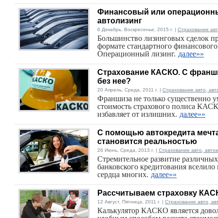
Финансовый или операционн
автолизинг
6 Декабрь, Воскресенье, 2015 г. |
Страхование авт
Большинство лизинговых сделок пр
формате стандартного финансового
Операционный лизинг.
далее»»
Страхование КАСКО. С франш
без нее?
20 Апрель, Среда, 2011 г. |
Страхование авто, авт
Франшиза не только существенно 
стоимость страхового полиса КАСК
избавляет от излишних.
далее»»
С помощью автокредита мечт
становится реальностью
26 Июнь, Среда, 2013 г. |
Страхование авто, авто
Стремительное развитие различных
банковского кредитования вселило
сердца многих.
далее»»
Рассчитываем страховку КАС
12 Август, Пятница, 2011 г. |
Страхование авто, ав
Калькулятор КАСКО является дово