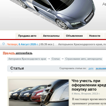
Продажа авто
Автосалоны
Объявления
Новости
Четверг,
6 Август 2026 г.
| 05:39 мск
| Авторынок Краснодарского края, по
Продать
автомобиль
Авторынок Краснодарского края
Статьи
Страхование авто, автокредиты
Статьи
Сортировать статьи по:
дате
названи
Что учесть при
оформлении кред
покупку авто
4 Июнь, Вторник, 2013 г.
В настоящее время мног
принимают решение куп