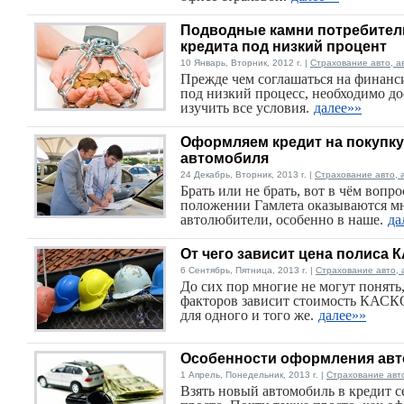
Подводные камни потребител
кредита под низкий процент
10 Январь, Вторник, 2012 г. |
Страхование авто, а
Прежде чем соглашаться на финанс
под низкий процесс, необходимо д
изучить все условия.
далее»»
Оформляем кредит на покупку
автомобиля
24 Декабрь, Вторник, 2013 г. |
Страхование авто, 
Брать или не брать, вот в чём вопро
положении Гамлета оказываются м
автолюбители, особенно в наше.
да
От чего зависит цена полиса 
6 Сентябрь, Пятница, 2013 г. |
Страхование авто, 
До сих пор многие не могут понять,
факторов зависит стоимость КАСК
для одного и того же.
далее»»
Особенности оформления авт
1 Апрель, Понедельник, 2013 г. |
Страхование авт
Взять новый автомобиль в кредит с