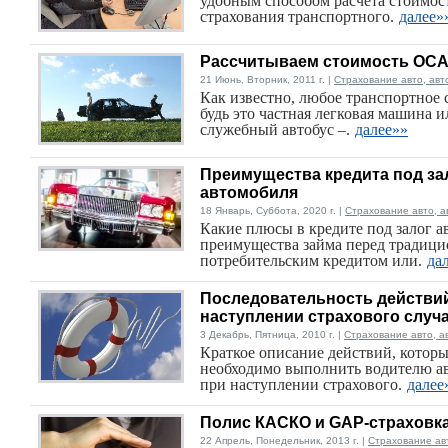
удобным способом расчета стоимос
страхования транспортного.
далее»
Рассчитываем стоимость ОС
21 Июнь, Вторник, 2011 г. |
Страхование авто, авт
Как известно, любое транспортное 
будь это частная легковая машина и
служебный автобус –.
далее»»
Преимущества кредита под за
автомобиля
18 Январь, Суббота, 2020 г. |
Страхование авто, а
Какие плюсы в кредите под залог а
преимущества займа перед традиц
потребительским кредитом или.
да
Последовательность действи
наступлении страхового случ
3 Декабрь, Пятница, 2010 г. |
Страхование авто, а
Краткое описание действий, котор
необходимо выполнить водителю а
при наступлении страхового.
далее
Полис КАСКО и GAP-страховк
22 Апрель, Понедельник, 2013 г. |
Страхование ав