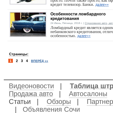
просто. Почти также просто, как о
кредит телевизор. Банки.
далее»»
Особенности ломбардного
кредитования
24 Июнь, Пятница, 2016 г. |
Страхование авто, ав
Ломбардный кредит является одним
небанковского кредитования, отли
особенностью.
далее»»
Страницы:
1
2
3
4
ВПЕРЁД »»
Видеоновости
|
Таблица шт
Продажа авто
|
Автосалоны
Статьи |
Обзоры
|
Партне
|
Объявления Сочи