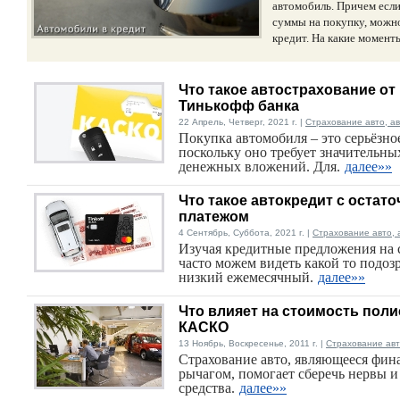
автомобиль. Причем если
суммы на покупку, можн
кредит. На какие момент
Что такое автострахование от
Тинькофф банка
22 Апрель, Четверг, 2021 г. |
Страхование авто, а
Покупка автомобиля – это серьёзно
поскольку оно требует значительны
денежных вложений. Для.
далее»»
Что такое автокредит с остат
платежом
4 Сентябрь, Суббота, 2021 г. |
Страхование авто, 
Изучая кредитные предложения на 
часто можем видеть какой то подоз
низкий ежемесячный.
далее»»
Что влияет на стоимость поли
КАСКО
13 Ноябрь, Воскресенье, 2011 г. |
Страхование авт
Страхование авто, являющееся фи
рычагом, помогает сберечь нервы 
средства.
далее»»