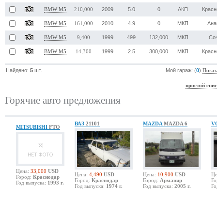
2009
5.0
0
АКП
Красн
BMW M5
210,000
2010
4.9
0
МКП
Ана
BMW M5
161,000
1999
499
132,000
МКП
Со
BMW M5
9,400
1999
2.5
300,000
МКП
Красн
BMW M5
14,300
Найдено:
5
шт.
Мой гараж: (
0
)
Показ
простой спи
Горячие авто предложения
ВАЗ
21101
MAZDA
MAZDA 6
V
MITSUBISHI
FTO
Цена:
33,000
USD
Цена:
4,490
USD
Цена:
10,900
USD
Це
Город:
Краснодар
Город:
Краснодар
Город:
Армавир
Го
Год выпуска:
1993 г.
Год выпуска:
1974 г.
Год выпуска:
2005 г.
Го