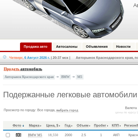
Продажа авто
Автосалоны
Объявления
Новости
Четверг,
6 Август 2026 г.
| 20:37 мск
| Авторынок Краснодарского края, по
Продать
автомобиль
BMW
M5
Авторынок Краснодарского края
Подержанные легковые автомобил
Валюта 
Просмотр по городу: Все города,
выбрать город
цены по курсу 
Фото
Марка
Цена, $
Год
Объем
Пробег
КПП
Регион/
2000
2.5
1
АКП
Красн
BMW M5
18,550