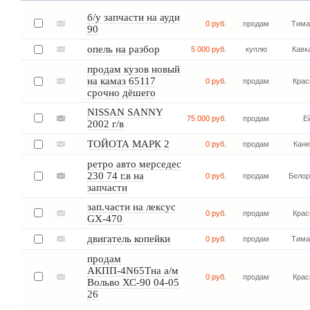
б/у запчасти на ауди
0 руб.
продам
Тима
90
опель на разбор
5 000 руб.
куплю
Кавк
продам кузов новый
на камаз 65117
0 руб.
продам
Крас
срочно дёшего
NISSAN SANNY
75 000 руб.
продам
Е
2002 г/в
ТОЙОТА МАРК 2
0 руб.
продам
Кане
ретро авто мерседес
230 74 г.в на
0 руб.
продам
Белор
запчасти
зап.части на лексус
0 руб.
продам
Крас
GX-470
двигатель копейки
0 руб.
продам
Тима
продам
АКПП-4N65Tна а/м
0 руб.
продам
Крас
Вольво ХС-90 04-05
26