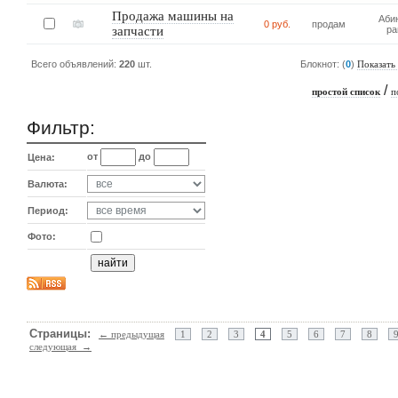
Продажа машины на
Аби
0 руб.
продам
запчасти
ра
Всего объявлений:
220
шт.
Блокнот: (
0
)
Показать
/
простой список
п
Фильтр:
от
до
Цена:
Валюта:
Период:
Фото:
Страницы:
← предыдущая
1
2
3
4
5
6
7
8
следующая →