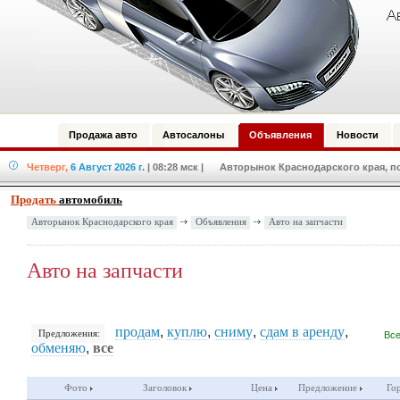
Продажа авто
Автосалоны
Объявления
Новости
Четверг,
6 Август 2026 г.
| 08:28 мск
| Авторынок Краснодарского края, по
Продать
автомобиль
Авторынок Краснодарского края
Объявления
Авто на запчасти
Авто на запчасти
продам
,
куплю
,
сниму
,
сдам в аренду
,
Предложения:
Все
обменяю
,
все
Фото
Заголовок
Цена
Предложение
Го