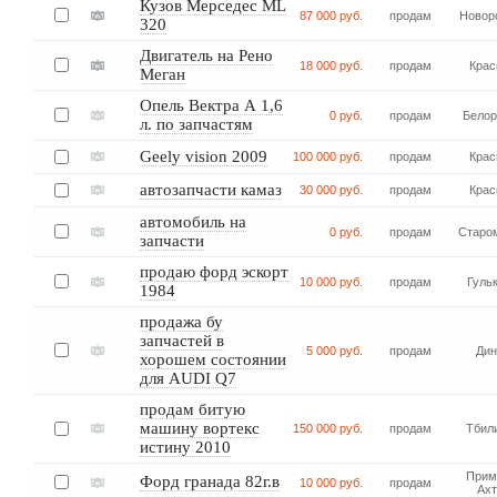
Кузов Мерседес ML
87 000 руб.
продам
Новор
320
Двигатель на Рено
18 000 руб.
продам
Крас
Меган
Опель Вектра А 1,6
0 руб.
продам
Белор
л. по запчастям
Geely vision 2009
100 000 руб.
продам
Крас
автозапчасти камаз
30 000 руб.
продам
Крас
автомобиль на
0 руб.
продам
Старо
запчасти
продаю форд эскорт
10 000 руб.
продам
Гуль
1984
продажа бу
запчастей в
5 000 руб.
продам
Дин
хорошем состоянии
для AUDI Q7
продам битую
машину вортекс
150 000 руб.
продам
Тбил
истину 2010
Прим
Форд гранада 82г.в
10 000 руб.
продам
Ахт