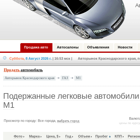
Продажа авто
Автосалоны
Объявления
Новости
Суббота,
8 Август 2026 г.
| 16:53 мск
| Авторынок Краснодарского края, по
Продать
автомобиль
ГАЗ
М1
Авторынок Краснодарского края
Подержанные легковые автомобили B
М1
Валют
Просмотр по городу: Все города,
выбрать город
цены по курс
Фото
Марка
Цена, $
Год
Объем
Пробег
КПП
Регион