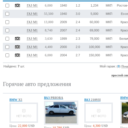
1940
1.2
1,234
МКП
Ростов
ГАЗ М1
6,000
1940
3.0
5,000
МКП
Ессе
ГАЗ М1
55,500
2009
2.4
60,000
МКП
Крас
ГАЗ М1
13,000
2007
2.4
69,000
МКП
Крас
ГАЗ М1
8,740
1999
2.3
78,000
МКП
Белая
ГАЗ М1
3,630
2000
2.0
100,000
МКП
Крас
ГАЗ М1
4,400
2004
2.7
150,000
МКП
Крас
ГАЗ М1
6,000
Найдено:
7
шт.
Мой гараж: (
0
)
Пока
простой сп
Горячие авто предложения
ВАЗ
PRIORA
BM
BMW
X5
ВАЗ
21093I
Цена:
22,000
USD
Цена:
4,300
USD
Цена:
10,790
USD
Цена: