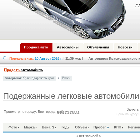
Продажа авто
Автосалоны
Объявления
Новости
Понедельник,
10 Август 2026 г.
| 11:39 мск
| Авторынок Краснодарского кр
Продать
автомобиль
Buick
Авторынок Краснодарского края
Подержанные легковые автомобили 
Валюта 
Просмотр по городу: Все города,
выбрать город
цены по курсу 
Фото
Марка
Цена, $
Год
Объем
Пробег
КПП
Регион
< нет записей >