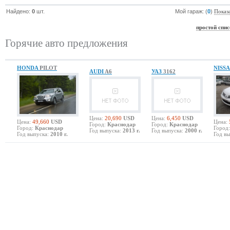
Найдено:
0
шт.
Мой гараж: (
0
)
Показ
простой спис
Горячие авто предложения
HONDA
PILOT
NISS
AUDI
A6
УАЗ
3162
Цена:
20,690
USD
Цена:
6,450
USD
Цена:
49,660
USD
Цена:
Город:
Краснодар
Город:
Краснодар
Город:
Краснодар
Город:
Год выпуска:
2013 г.
Год выпуска:
2000 г.
Год выпуска:
2010 г.
Год вы