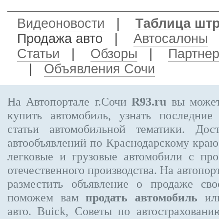
Видеоновости
|
Таблица шт
Продажа авто
|
Автосалоны
Статьи
|
Обзоры
|
Партне
|
Объявления Сочи
На Автопортале г.Сочи
R93.ru
вы может
купить автомобиль, узнать последние
статьи автомобильной тематики. Дос
автообъявлений по Краснодарскому кра
легковые и грузовые автомобили с про
отечественного производства. На автопо
разместить объявление
о продаже свое
поможем вам
продать автомобиль
или
авто. Buick, Советы по автострахов