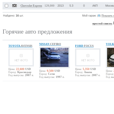
2013
5.3
0
АКП
Москв
Chevrolet Express
129,000
Найдено:
16
шт.
Мой гараж: (
0
)
Показать 
простой список
Горячие авто предложения
NISSAN
CEFIRO
VOL
TOYOTA
AVENSIS
FORD
FOCUS
Цена:
22,600
USD
Цена:
5,350
USD
Цена:
9,500
USD
Цена:
Город:
Краснодар
Город:
Анапа
Город:
Сочи
Город:
Год выпуска:
2007 г.
Год выпуска:
2007 г.
Год выпуска:
1997 г.
Год вы