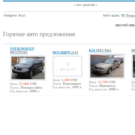
< нет записей >
Найдено:
0
шт.
Мой гараж: (
0
)
Показ
простой спи
Горячие авто предложения
VOLKSWAGEN
KIA
SPECTRA
В
MULTIVAN
МОСКВИЧ
2141
Цена:
1,500
USD
Цена:
12,700
USD
Це
Город:
Курганинск
Цена:
37,000
USD
Город:
Кореновск
Го
Год выпуска:
1995 г.
Город:
Новороссийск
Год выпуска:
2008 г.
Го
Год выпуска:
2008 г.