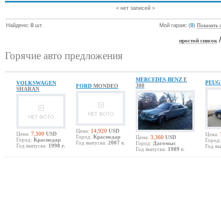
< нет записей >
Найдено:
0
шт.
Мой гараж: (
0
)
Показать 
простой список
Горячие авто предложения
MERCEDES-BENZ
E
PEU
VOLKSWAGEN
300
FORD
MONDEO
SHARAN
Цена:
14,920
USD
Цена:
7,300
USD
Цена:
Город:
Краснодар
Цена:
3,360
USD
Город:
Краснодар
Город:
Год выпуска:
2007 г.
Город:
Дагомыс
Год выпуска:
1998 г.
Год вы
Год выпуска:
1989 г.