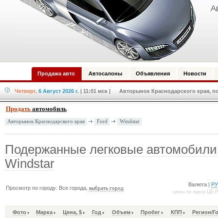
Продажа авто
Автосалоны
Объявления
Новости
Четверг,
6 Август 2026 г.
| 11:01 мск
| Авторынок Краснодарского края, по
Продать
автомобиль
Ford
Windstar
Авторынок Краснодарского края
Подержанные легковые автомобили
Windstar
Валюта |
Р
Просмотр по городу: Все города,
выбрать город
цены по курсу ЦБ 
Фото
Марка
Цена, $
Год
Объем
Пробег
КПП
Регион/Г