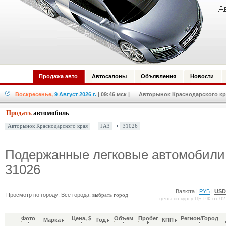
Продажа авто
Автосалоны
Объявления
Новости
Воскресенье,
9 Август 2026 г.
| 09:46 мск
| Авторынок Краснодарского кра
Продать
автомобиль
ГАЗ
31026
Авторынок Краснодарского края
Подержанные легковые автомобили
31026
Валюта |
РУБ
|
US
Просмотр по городу: Все города,
выбрать город
цены по курсу ЦБ РФ от 02
Фото
Цена, $
Объем
Пробег
Регион/Город
Марка
Год
КПП