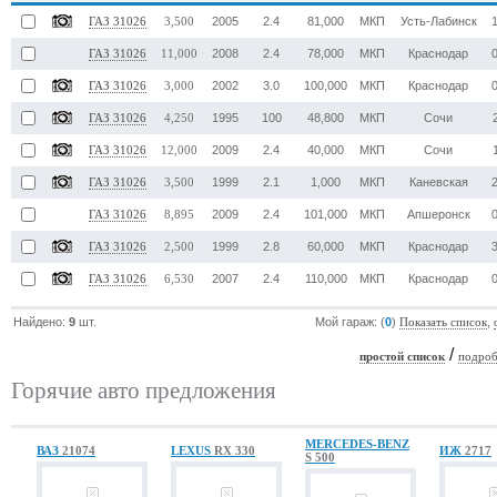
2005
2.4
81,000
МКП
Усть-Лабинск
ГАЗ 31026
3,500
2008
2.4
78,000
МКП
Краснодар
ГАЗ 31026
11,000
2002
3.0
100,000
МКП
Краснодар
ГАЗ 31026
3,000
1995
100
48,800
МКП
Сочи
ГАЗ 31026
4,250
2009
2.4
40,000
МКП
Сочи
ГАЗ 31026
12,000
1999
2.1
1,000
МКП
Каневская
ГАЗ 31026
3,500
2009
2.4
101,000
МКП
Апшеронск
ГАЗ 31026
8,895
1999
2.8
60,000
МКП
Краснодар
ГАЗ 31026
2,500
2007
2.4
110,000
МКП
Краснодар
ГАЗ 31026
6,530
Найдено:
9
шт.
Мой гараж: (
0
)
,
Показать список
/
простой список
подроб
Горячие авто предложения
MERCEDES-BENZ
ВАЗ
21074
LEXUS
RX 330
ИЖ
2717
S 500