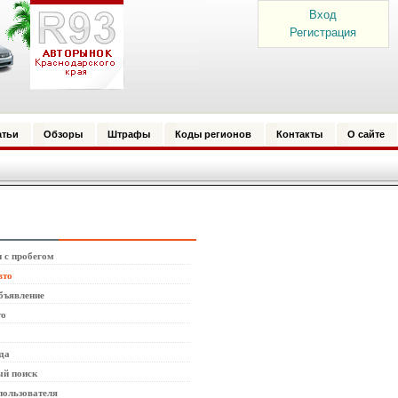
Вход
Регистрация
атьи
Обзоры
Штрафы
Коды регионов
Контакты
О сайте
 с пробегом
вто
бъявление
то
да
й поиск
пользователя