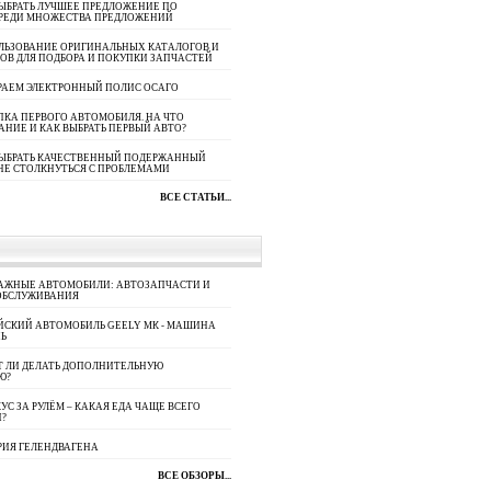
ЫБРАТЬ ЛУЧШЕЕ ПРЕДЛОЖЕНИЕ ПО
СРЕДИ МНОЖЕСТВА ПРЕДЛОЖЕНИЙ
ЛЬЗОВАНИЕ ОРИГИНАЛЬНЫХ КАТАЛОГОВ И
ОВ ДЛЯ ПОДБОРА И ПОКУПКИ ЗАПЧАСТЕЙ
РАЕМ ЭЛЕКТРОННЫЙ ПОЛИС ОСАГО
КА ПЕРВОГО АВТОМОБИЛЯ. НА ЧТО
АНИЕ И КАК ВЫБРАТЬ ПЕРВЫЙ АВТО?
ВЫБРАТЬ КАЧЕСТВЕННЫЙ ПОДЕРЖАННЫЙ
НЕ СТОЛКНУТЬСЯ С ПРОБЛЕМАМИ
ВСЕ СТАТЬИ...
АЖНЫЕ АВТОМОБИЛИ: АВТОЗАПЧАСТИ И
ОБСЛУЖИВАНИЯ
ЙСКИЙ АВТОМОБИЛЬ GEELY МК - МАШИНА
Ь
Т ЛИ ДЕЛАТЬ ДОПОЛНИТЕЛЬНУЮ
Ю?
УС ЗА РУЛЁМ – КАКАЯ ЕДА ЧАЩЕ ВСЕГО
П?
РИЯ ГЕЛЕНДВАГЕНА
ВСЕ ОБЗОРЫ...