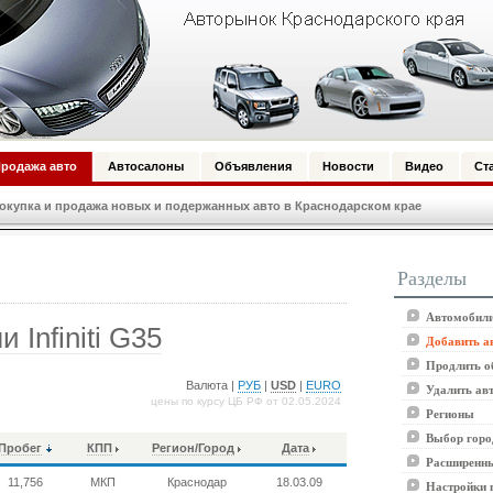
родажа авто
Автосалоны
Объявления
Новости
Видео
Ст
купка и продажа новых и подержанных авто в Краснодарском крае
Разделы
Автомобили
Infiniti G35
Добавить а
Продлить о
Валюта |
РУБ
|
USD
|
EURO
Удалить ав
цены по курсу ЦБ РФ от 02.05.2024
Регионы
Выбор горо
Пробег
КПП
Регион/Город
Дата
Расширенны
11,756
МКП
Краснодар
18.03.09
Настройки 