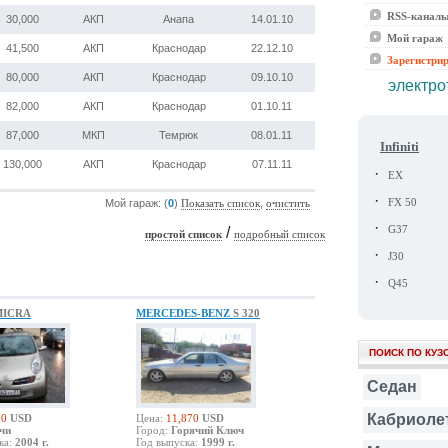
RSS-канал
30,000
АКП
Анапа
14.01.10
Мой гараж
41,500
АКП
Краснодар
22.12.10
Зарегистри
80,000
АКП
Краснодар
09.10.10
электро
82,000
АКП
Краснодар
01.10.11
87,000
МКП
Темрюк
08.01.11
Infiniti
130,000
АКП
Краснодар
07.11.11
·
EX
·
FX 50
Мой гараж: (
0
)
,
Показать список
очистить
·
G37
/
простой список
подробный список
·
J30
·
Q45
MICRA
MERCEDES-BENZ
S 320
ПОИСК ПО КУЗ
Седан
Кабриоле
00
USD
Цена:
11,870
USD
чи
Город:
Горячий Ключ
ка:
2004 г.
Год выпуска:
1999 г.