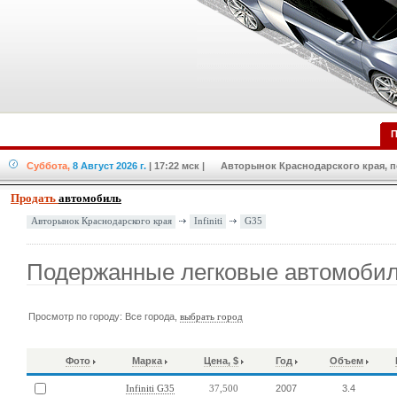
П
Суббота,
8 Август 2026 г.
| 17:22 мск
| Авторынок Краснодарского края, по
Продать
автомобиль
Infiniti
G35
Авторынок Краснодарского края
Подержанные легковые автомобили 
Просмотр по городу: Все города,
выбрать город
Фото
Марка
Цена, $
Год
Объем
2007
3.4
Infiniti G35
37,500