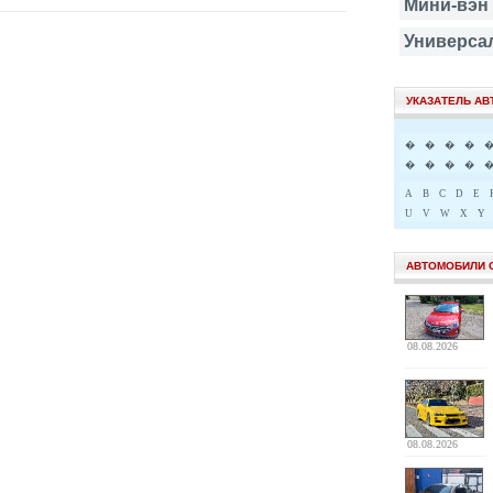
Мини-вэн
Универса
УКАЗАТЕЛЬ А
�
�
�
�
�
�
�
�
A
B
C
D
E
U
V
W
X
Y
АВТОМОБИЛИ 
08.08.2026
08.08.2026