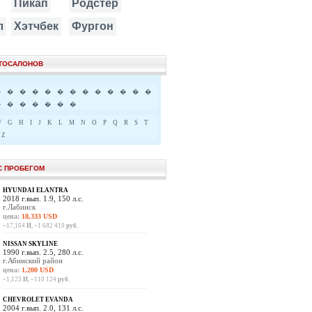
Пикап
Родстер
л
Хэтчбек
Фургон
ВТОСАЛОНОВ
�
�
�
�
�
�
�
�
�
�
�
�
�
�
�
�
�
�
�
�
F
G
H
I
J
K
L
M
N
O
P
Q
R
S
T
Z
С ПРОБЕГОМ
HYUNDAI ELANTRA
2018 г.вып. 1.9, 150 л.с.
г.Лабинск
цена:
18,333 USD
~17,164
И
, ~1 682 419
руб.
NISSAN SKYLINE
1990 г.вып. 2.5, 280 л.с.
г.Абинский район
цена:
1,200 USD
~1,123
И
, ~110 124
руб.
CHEVROLET EVANDA
2004 г.вып. 2.0, 131 л.с.