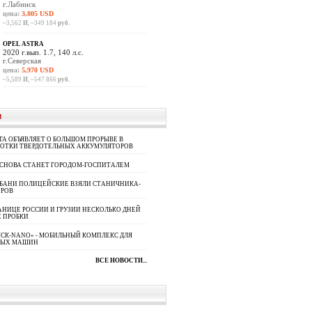
г.Лабинск
цена:
3,805 USD
~3,562
И
, ~349 184
руб.
OPEL ASTRA
2020 г.вып. 1.7, 140 л.с.
г.Северская
цена:
5,970 USD
~5,589
И
, ~547 866
руб.
И
A ОБЪЯВЛЯЕТ О БОЛЬШОМ ПРОРЫВЕ В
БОТКИ ТВЕРДОТЕЛЬНЫХ АККУМУЛЯТОРОВ
 СНОВА СТАНЕТ ГОРОДОМ-ГОСПИТАЛЕМ
УБАНИ ПОЛИЦЕЙСКИЕ ВЗЯЛИ СТАНИЧНИКА-
ОРОВ
АНИЦЕ РОССИИ И ГРУЗИИ НЕСКОЛЬКО ДНЕЙ
 ПРОБКИ
СК-NANO» - МОБИЛЬНЫЙ КОМПЛЕКС ДЛЯ
НЫХ МАШИН
ВСЕ НОВОСТИ...