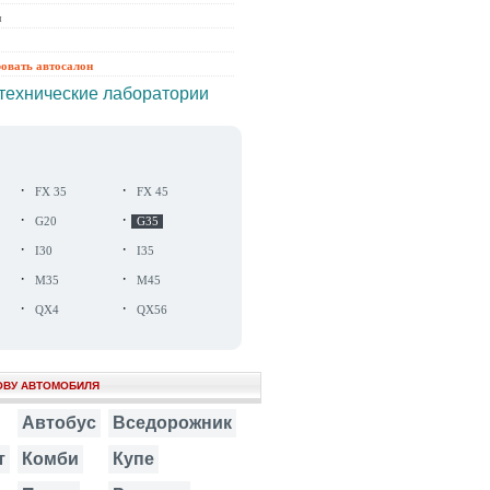
ы
ровать автосалон
технические лаборатории
·
·
FX 35
FX 45
·
·
G20
G35
·
·
I30
I35
·
·
M35
M45
·
·
QX4
QX56
ОВУ АВТОМОБИЛЯ
Автобус
Вседорожник
т
Комби
Купе