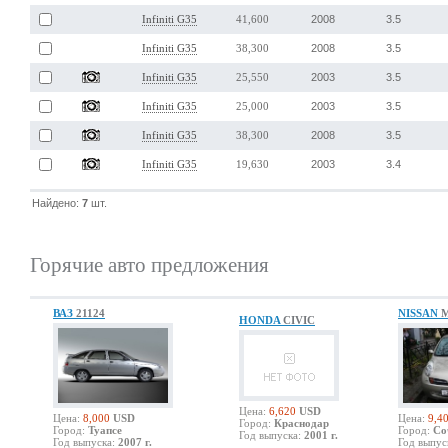
2008
3.5
Infiniti G35
41,600
2008
3.5
Infiniti G35
38,300
2003
3.5
Infiniti G35
25,550
2003
3.5
Infiniti G35
25,000
2008
3.5
Infiniti G35
38,300
2003
3.4
Infiniti G35
19,630
Найдено:
7
шт.
Горячие авто предложения
ВАЗ
21124
NISSAN
HONDA
CIVIC
Цена:
6,620
USD
Цена:
8,000
USD
Цена:
9,4
Город:
Краснодар
Город:
Туапсе
Город:
Со
Год выпуска:
2001 г.
Год выпуска:
2007 г.
Год выпус