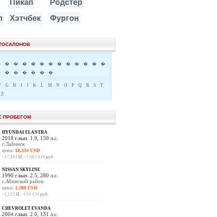
Пикап
Родстер
л
Хэтчбек
Фургон
ВТОСАЛОНОВ
�
�
�
�
�
�
�
�
�
�
�
�
�
�
�
�
�
�
�
�
F
G
H
I
J
K
L
M
N
O
P
Q
R
S
T
Z
С ПРОБЕГОМ
HYUNDAI ELANTRA
2018 г.вып. 1.9, 150 л.с.
г.Лабинск
цена:
18,333 USD
~17,164
И
, ~1 682 419
руб.
NISSAN SKYLINE
1990 г.вып. 2.5, 280 л.с.
г.Абинский район
цена:
1,200 USD
~1,123
И
, ~110 124
руб.
CHEVROLET EVANDA
2004 г.вып. 2.0, 131 л.с.