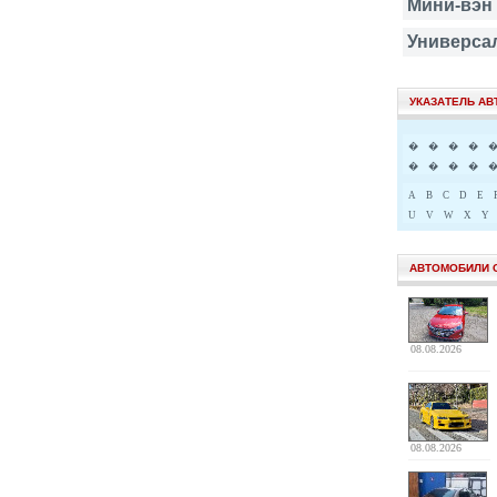
Мини-вэн
Универса
УКАЗАТЕЛЬ А
�
�
�
�
�
�
�
�
A
B
C
D
E
U
V
W
X
Y
АВТОМОБИЛИ 
08.08.2026
08.08.2026