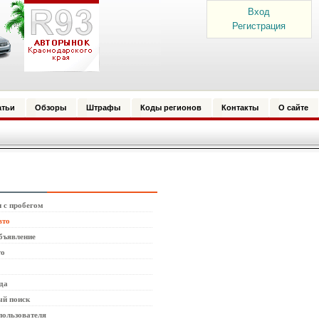
Вход
Регистрация
атьи
Обзоры
Штрафы
Коды регионов
Контакты
О сайте
 с пробегом
вто
бъявление
то
да
й поиск
пользователя