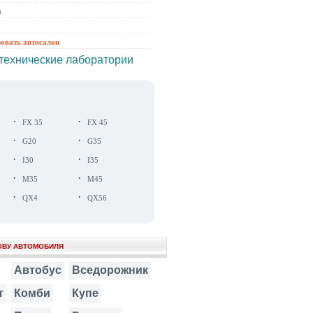
ы
ровать автосалон
технические лаборатории
·
·
FX 35
FX 45
·
·
G20
G35
·
·
I30
I35
·
·
M35
M45
·
·
QX4
QX56
ОВУ АВТОМОБИЛЯ
Автобус
Вседорожник
т
Комби
Купе