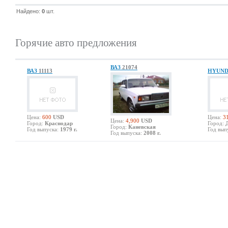
Найдено:
0
шт.
Горячие авто предложения
ВАЗ
21074
ВАЗ
11113
HYUND
Цена:
600
USD
Цена:
3
Цена:
4,900
USD
Город:
Краснодар
Город:
Город:
Каневская
Год выпуска:
1979 г.
Год вып
Год выпуска:
2008 г.