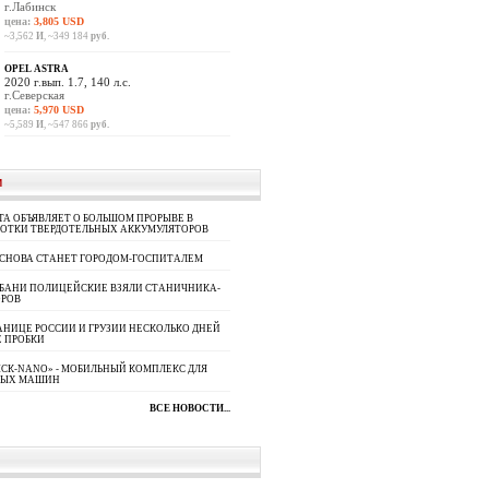
г.Лабинск
цена:
3,805 USD
~3,562
И
, ~349 184
руб.
OPEL ASTRA
2020 г.вып. 1.7, 140 л.с.
г.Северская
цена:
5,970 USD
~5,589
И
, ~547 866
руб.
И
A ОБЪЯВЛЯЕТ О БОЛЬШОМ ПРОРЫВЕ В
БОТКИ ТВЕРДОТЕЛЬНЫХ АККУМУЛЯТОРОВ
 СНОВА СТАНЕТ ГОРОДОМ-ГОСПИТАЛЕМ
УБАНИ ПОЛИЦЕЙСКИЕ ВЗЯЛИ СТАНИЧНИКА-
ОРОВ
АНИЦЕ РОССИИ И ГРУЗИИ НЕСКОЛЬКО ДНЕЙ
 ПРОБКИ
СК-NANO» - МОБИЛЬНЫЙ КОМПЛЕКС ДЛЯ
НЫХ МАШИН
ВСЕ НОВОСТИ...