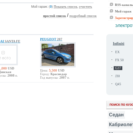
RSS-канал
Мой гараж: (
0
)
,
Показать список
очистить
Мой гараж
/
простой список
подробный список
Зарегистри
электро
PEUGEOT
207
AI
SANTA FE
Infiniti
·
EX
·
FX 50
·
1,000
USD
G37
Цена:
5,500
USD
Динская
Город:
Краснодар
·
уска:
2008 г.
J30
Год выпуска:
2007 г.
·
Q45
ПОИСК ПО КУЗ
Седан
Кабриоле