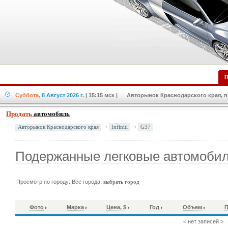
П
Суббота,
8 Август 2026 г.
| 15:15 мск
| Авторынок Краснодарского края, по
Продать
автомобиль
Infiniti
G37
Авторынок Краснодарского края
Подержанные легковые автомобили 
Просмотр по городу: Все города,
выбрать город
Фото
Марка
Цена, $
Год
Объем
П
< нет записей >