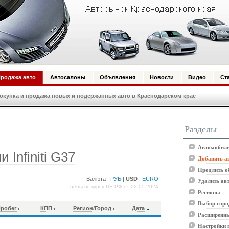
родажа авто
Автосалоны
Объявления
Новости
Видео
Ст
купка и продажа новых и подержанных авто в Краснодарском крае
Разделы
Автомобили
Infiniti G37
Добавить а
Продлить о
Валюта |
РУБ
|
USD
|
EURO
Удалить ав
цены по курсу ЦБ РФ от 02.05.2024
Регионы
Выбор горо
робег
КПП
Регион/Город
Дата
Расширенны
Настройки 