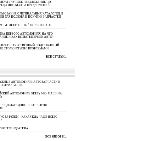
ЫБРАТЬ ЛУЧШЕЕ ПРЕДЛОЖЕНИЕ ПО
СРЕДИ МНОЖЕСТВА ПРЕДЛОЖЕНИЙ
ЛЬЗОВАНИЕ ОРИГИНАЛЬНЫХ КАТАЛОГОВ И
ОВ ДЛЯ ПОДБОРА И ПОКУПКИ ЗАПЧАСТЕЙ
РАЕМ ЭЛЕКТРОННЫЙ ПОЛИС ОСАГО
КА ПЕРВОГО АВТОМОБИЛЯ. НА ЧТО
АНИЕ И КАК ВЫБРАТЬ ПЕРВЫЙ АВТО?
ВЫБРАТЬ КАЧЕСТВЕННЫЙ ПОДЕРЖАННЫЙ
НЕ СТОЛКНУТЬСЯ С ПРОБЛЕМАМИ
ВСЕ СТАТЬИ...
АЖНЫЕ АВТОМОБИЛИ: АВТОЗАПЧАСТИ И
ОБСЛУЖИВАНИЯ
ЙСКИЙ АВТОМОБИЛЬ GEELY МК - МАШИНА
Ь
Т ЛИ ДЕЛАТЬ ДОПОЛНИТЕЛЬНУЮ
Ю?
УС ЗА РУЛЁМ – КАКАЯ ЕДА ЧАЩЕ ВСЕГО
П?
РИЯ ГЕЛЕНДВАГЕНА
ВСЕ ОБЗОРЫ...