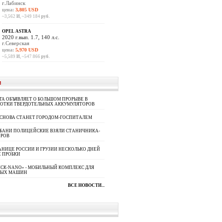
г.Лабинск
цена:
3,805 USD
~3,562
И
, ~349 184
руб.
OPEL ASTRA
2020 г.вып. 1.7, 140 л.с.
г.Северская
цена:
5,970 USD
~5,589
И
, ~547 866
руб.
И
A ОБЪЯВЛЯЕТ О БОЛЬШОМ ПРОРЫВЕ В
БОТКИ ТВЕРДОТЕЛЬНЫХ АККУМУЛЯТОРОВ
 СНОВА СТАНЕТ ГОРОДОМ-ГОСПИТАЛЕМ
УБАНИ ПОЛИЦЕЙСКИЕ ВЗЯЛИ СТАНИЧНИКА-
ОРОВ
АНИЦЕ РОССИИ И ГРУЗИИ НЕСКОЛЬКО ДНЕЙ
 ПРОБКИ
СК-NANO» - МОБИЛЬНЫЙ КОМПЛЕКС ДЛЯ
НЫХ МАШИН
ВСЕ НОВОСТИ...