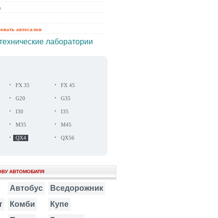
ы
ровать автосалон
технические лаборатории
·
·
FX 35
FX 45
·
·
G20
G35
·
·
I30
I35
·
·
M35
M45
·
·
QX4
QX56
ОВУ АВТОМОБИЛЯ
Автобус
Вседорожник
т
Комби
Купе