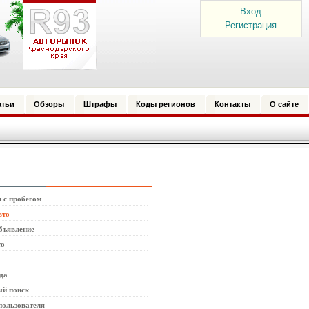
Вход
Регистрация
атьи
Обзоры
Штрафы
Коды регионов
Контакты
О сайте
 с пробегом
вто
бъявление
то
да
й поиск
пользователя