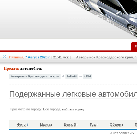
П
Пятница,
7 Август 2026 г.
| 21:41 мск
| Авторынок Краснодарского края, по
Продать
автомобиль
Infiniti
QX4
Авторынок Краснодарского края
Подержанные легковые автомобили 
Просмотр по городу: Все города,
выбрать город
Фото
Марка
Цена, $
Год
Объем
П
< нет записей >