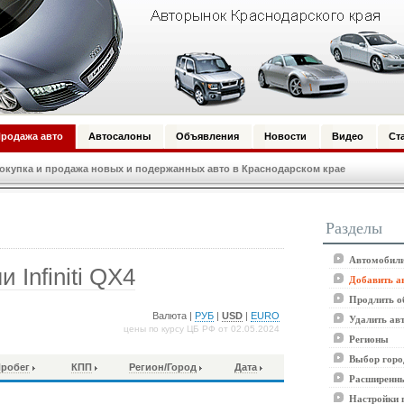
родажа авто
Автосалоны
Объявления
Новости
Видео
Ст
купка и продажа новых и подержанных авто в Краснодарском крае
Разделы
Автомобили
Infiniti QX4
Добавить а
Продлить о
Валюта |
РУБ
|
USD
|
EURO
Удалить ав
цены по курсу ЦБ РФ от 02.05.2024
Регионы
Выбор горо
робег
КПП
Регион/Город
Дата
Расширенны
Настройки 