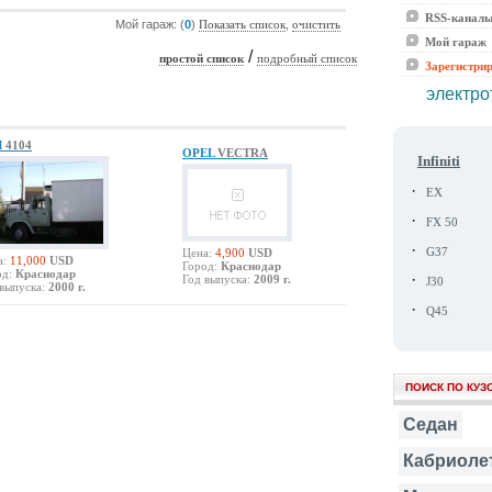
RSS-канал
Мой гараж: (
0
)
,
Показать список
очистить
Мой гараж
/
простой список
подробный список
Зарегистри
электро
Л
4104
OPEL
VECTRA
Infiniti
·
EX
·
FX 50
·
Цена:
4,900
USD
G37
а:
11,000
USD
Город:
Краснодар
од:
Краснодар
·
Год выпуска:
2009 г.
J30
выпуска:
2000 г.
·
Q45
ПОИСК ПО КУЗ
Седан
Кабриоле