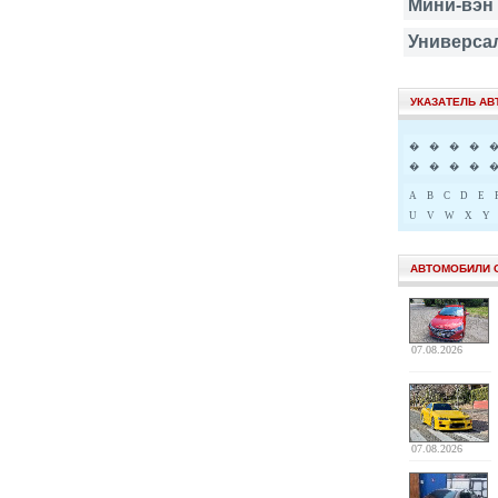
Мини-вэн
Универса
УКАЗАТЕЛЬ А
�
�
�
�
�
�
�
�
A
B
C
D
E
U
V
W
X
Y
АВТОМОБИЛИ 
07.08.2026
07.08.2026