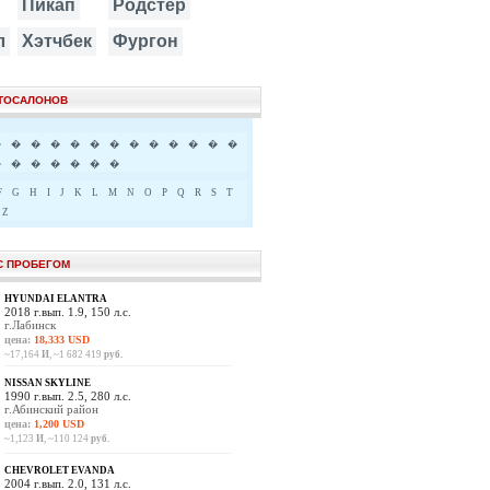
Пикап
Родстер
л
Хэтчбек
Фургон
ВТОСАЛОНОВ
�
�
�
�
�
�
�
�
�
�
�
�
�
�
�
�
�
�
�
�
F
G
H
I
J
K
L
M
N
O
P
Q
R
S
T
Z
С ПРОБЕГОМ
HYUNDAI ELANTRA
2018 г.вып. 1.9, 150 л.с.
г.Лабинск
цена:
18,333 USD
~17,164
И
, ~1 682 419
руб.
NISSAN SKYLINE
1990 г.вып. 2.5, 280 л.с.
г.Абинский район
цена:
1,200 USD
~1,123
И
, ~110 124
руб.
CHEVROLET EVANDA
2004 г.вып. 2.0, 131 л.с.