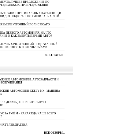
ЫБРАТЬ ЛУЧШЕЕ ПРЕДЛОЖЕНИЕ ПО
СРЕДИ МНОЖЕСТВА ПРЕДЛОЖЕНИЙ
ЛЬЗОВАНИЕ ОРИГИНАЛЬНЫХ КАТАЛОГОВ И
ОВ ДЛЯ ПОДБОРА И ПОКУПКИ ЗАПЧАСТЕЙ
РАЕМ ЭЛЕКТРОННЫЙ ПОЛИС ОСАГО
КА ПЕРВОГО АВТОМОБИЛЯ. НА ЧТО
АНИЕ И КАК ВЫБРАТЬ ПЕРВЫЙ АВТО?
ВЫБРАТЬ КАЧЕСТВЕННЫЙ ПОДЕРЖАННЫЙ
НЕ СТОЛКНУТЬСЯ С ПРОБЛЕМАМИ
ВСЕ СТАТЬИ...
АЖНЫЕ АВТОМОБИЛИ: АВТОЗАПЧАСТИ И
ОБСЛУЖИВАНИЯ
ЙСКИЙ АВТОМОБИЛЬ GEELY МК - МАШИНА
Ь
Т ЛИ ДЕЛАТЬ ДОПОЛНИТЕЛЬНУЮ
Ю?
УС ЗА РУЛЁМ – КАКАЯ ЕДА ЧАЩЕ ВСЕГО
П?
РИЯ ГЕЛЕНДВАГЕНА
ВСЕ ОБЗОРЫ...