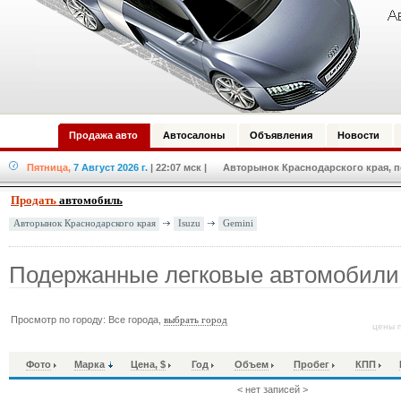
Продажа авто
Автосалоны
Объявления
Новости
Пятница,
7 Август 2026 г.
| 22:07 мск
| Авторынок Краснодарского края, по
Продать
автомобиль
Isuzu
Gemini
Авторынок Краснодарского края
Подержанные легковые автомобили 
Просмотр по городу: Все города,
выбрать город
цены п
Фото
Марка
Цена, $
Год
Объем
Пробег
КПП
< нет записей >