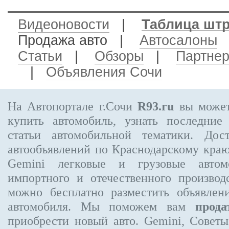
Видеоновости
|
Таблица шт
Продажа авто
|
Автосалоны
Статьи
|
Обзоры
|
Партне
|
Объявления Сочи
На Автопортале г.Сочи
R93.ru
вы может
купить автомобиль, узнать последние
статьи автомобильной тематики. Дос
автообъявлений по Краснодарскому кра
Gemini
легковые и грузовые автом
импортного и отечественного производ
можно бесплатно
разместить объявлен
автомобиля. Мы поможем вам
прода
приобрести новый авто. Gemini, Совет