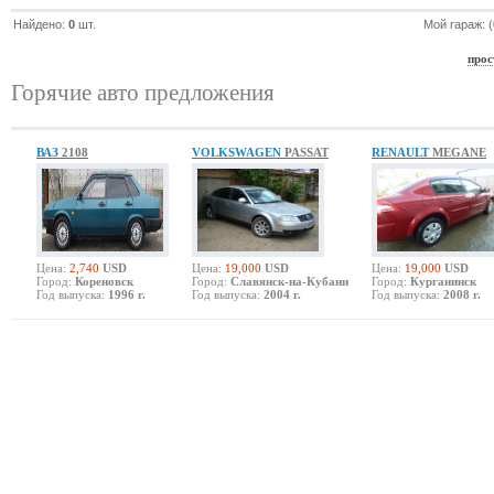
Найдено:
0
шт.
Мой гараж: (
прос
Горячие авто предложения
ВАЗ
2108
VOLKSWAGEN
PASSAT
RENAULT
MEGANE
Цена:
2,740
USD
Цена:
19,000
USD
Цена:
19,000
USD
Город:
Кореновск
Город:
Славянск-на-Кубани
Город:
Курганинск
Год выпуска:
1996 г.
Год выпуска:
2004 г.
Год выпуска:
2008 г.