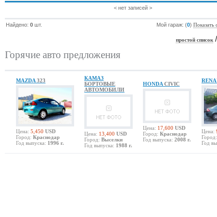
< нет записей >
Найдено:
0
шт.
Мой гараж: (
0
)
Показать 
простой список
Горячие авто предложения
КАМАЗ
MAZDA
323
RENA
БОРТОВЫЕ
HONDA
CIVIC
АВТОМОБИЛИ
Цена:
17,600
USD
Цена:
5,450
USD
Цена:
Цена:
13,400
USD
Город:
Краснодар
Город:
Краснодар
Город:
Город:
Выселки
Год выпуска:
2008 г.
Год выпуска:
1996 г.
Год вы
Год выпуска:
1988 г.