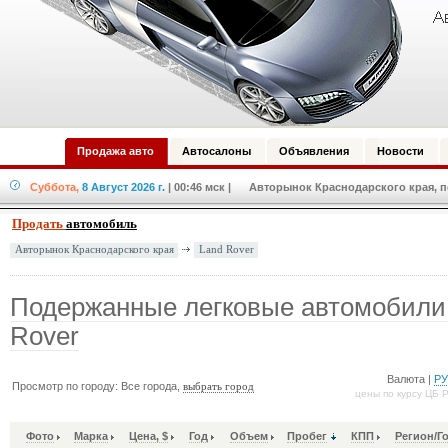
Продажа авто
Автосалоны
Объявления
Новости
Суббота,
8 Август 2026 г.
| 00:46 мск
| Авторынок Краснодарского края, по
Продать
автомобиль
Land Rover
Авторынок Краснодарского края
Подержанные легковые автомобили
Rover
Валюта |
Р
Просмотр по городу: Все города,
выбрать город
цены по курсу ЦБ 
Фото
Марка
Цена, $
Год
Объем
Пробег
КПП
Регион/Г