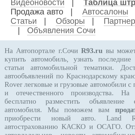
Видеоновости
|
Таблица шт
Продажа авто
|
Автосалоны
Статьи
|
Обзоры
|
Партне
|
Объявления Сочи
На Автопортале г.Сочи
R93.ru
вы может
купить автомобиль, узнать последние
статьи автомобильной тематики. Дос
автообъявлений по Краснодарскому кра
Rover
легковые и грузовые автомобили с 
и отечественного производства. На
бесплатно
разместить объявление
о 
автомобиля. Мы поможем вам
прода
приобрести новый авто. Land R
автострахованию КАСКО и ОСАГО. О
автовладельцев, новости автомобиль