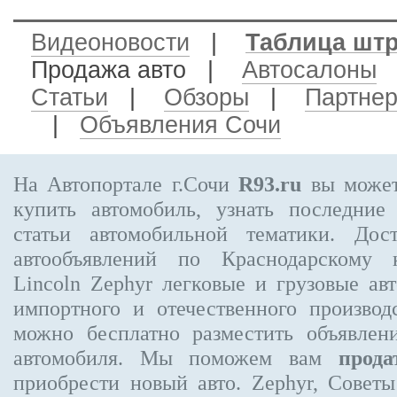
Видеоновости
|
Таблица шт
Продажа авто
|
Автосалоны
Статьи
|
Обзоры
|
Партне
|
Объявления Сочи
На Автопортале г.Сочи
R93.ru
вы может
купить автомобиль, узнать последние
статьи автомобильной тематики. Дос
автообъявлений по Краснодарскому
Lincoln Zephyr
легковые и грузовые авт
импортного и отечественного производ
можно бесплатно
разместить объявлен
автомобиля. Мы поможем вам
прода
приобрести новый авто. Zephyr, Совет