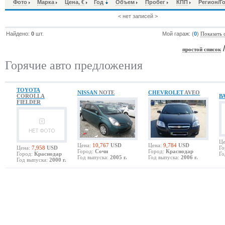
Фото
Марка
Цена, €
Год
Объем
Пробег
КПП
Регион/Г
< нет записей >
Найдено:
0
шт.
Мой гараж: (
0
)
Показать 
простой список
Горячие авто предложения
TOYOTA
NISSAN
NOTE
CHEVROLET
AVEO
COROLLA
В
FIELDER
Це
Цена:
10,767
USD
Цена:
9,784
USD
Цена:
7,958
USD
Го
Город:
Сочи
Город:
Краснодар
Город:
Краснодар
Го
Год выпуска:
2005 г.
Год выпуска:
2006 г.
Год выпуска:
2000 г.