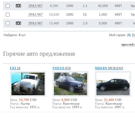
1986
1.1
42,000
МКП
Кр
ЛУАЗ 967
8,500
1985
10.
1,000
МКП
Кр
ЛУАЗ 967
10,630
1988
1.0
5,000
МКП
ЛУАЗ 967
13,400
Найдено:
4
шт.
Мой гараж: (
0
)
П
простой 
Горячие авто предложения
ГАЗ
20
VOLVO
850
NISSAN
MURANO
Цена:
10,700
USD
Цена:
6,000
USD
Цена:
31,400
USD
Город:
Адлер
Город:
Краснодар
Город:
Краснодар
Год выпуска:
1951 г.
Год выпуска:
1993 г.
Год выпуска:
2007 г.