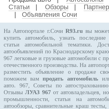
Статьи
|
Обзоры
|
Партне
|
Объявления Сочи
На Автопортале г.Сочи
R93.ru
вы может
купить автомобиль, узнать последние
статьи автомобильной тематики. Дос
автообъявлений по Краснодарскому кра
967
легковые и грузовые автомобили с пр
отечественного производства. На автопо
разместить объявление
о продаже свое
поможем вам
продать автомобиль
или
авто. 967, Советы по автострахова
Отзывы
ЛУАЗ 967
от автовладельцев, н
промышленности, статьи на автомоб
автообзоры, сравнительные краш тесты,