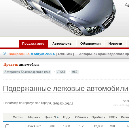
Продажа авто
Автосалоны
Объявления
Новости
Воскресенье,
9 Август 2026 г.
| 12:01 мск
| Авторынок Краснодарского кра
Продать
автомобиль
ЛУАЗ
967
Авторынок Краснодарского края
Подержанные легковые автомобили
Вал
Просмотр по городу: Все города,
выбрать город
цены по ку
Фото
Марка
Цена, $
Год
Объем
Пробег
КПП
Реги
1988
1.2
12,000
МКП
ЛУАЗ 967
5,000