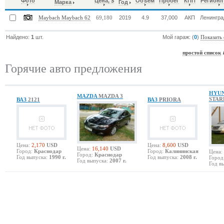
Фото
Цена, $
Объем
Пробег
КПП
Регион/
Марка
Год
2019
4.9
37,000
АКП
Ленингра
Maybach Maybach 62
69,180
Найдено:
1
шт.
Мой гараж: (
0
)
Показать
простой список
Горячие авто предложения
HYU
MAZDA
MAZDA 3
STAR
ВАЗ
2121
ВАЗ
PRIORA
Цена:
2,170
USD
Цена:
8,600
USD
Цена:
16,140
USD
Город:
Краснодар
Город:
Калининская
Цена:
Город:
Краснодар
Год выпуска:
1990 г.
Год выпуска:
2008 г.
Город
Год выпуска:
2007 г.
Год в