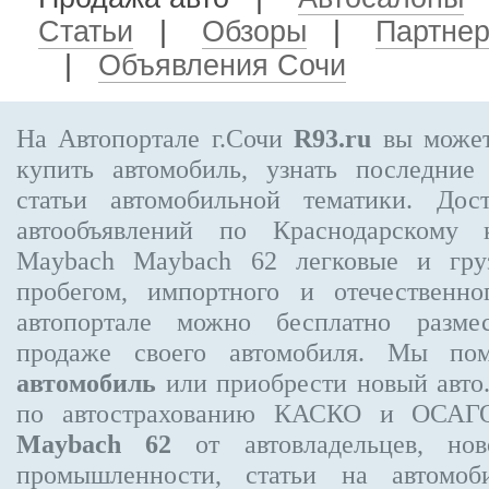
Статьи
|
Обзоры
|
Партне
|
Объявления Сочи
На Автопортале г.Сочи
R93.ru
вы может
купить автомобиль, узнать последние
статьи автомобильной тематики. Дос
автообъявлений по Краснодарскому
Maybach Maybach 62
легковые и гру
пробегом, импортного и отечественно
автопортале можно бесплатно
разме
продаже своего автомобиля. Мы п
автомобиль
или приобрести новый авто
по автострахованию КАСКО и ОСА
Maybach 62
от автовладельцев, нов
промышленности, статьи на автомоб