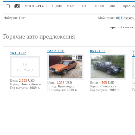
1962
1.3
11,000
МКП
Красно
МОСКВИЧ 407
16,000
Найдено:
1
шт.
Мой гараж: (
0
)
Показать
простой список
Горячие авто предложения
ВАЗ
21093I
ВАЗ
21150
V
УАЗ
31512
T
Цена:
2,555
USD
Ц
Цена:
1,333
USD
Цена:
4,505
USD
Город:
Новокубанск
Г
Город:
Краснодар
Город:
Северская
Год выпуска:
1989 г.
Г
Год выпуска:
2000 г.
Год выпуска:
2008 г.