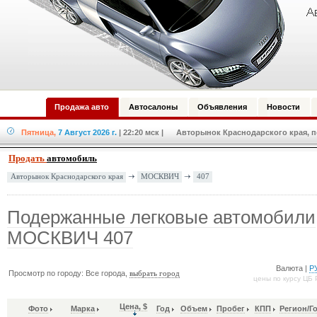
Продажа авто
Автосалоны
Объявления
Новости
Пятница,
7 Август 2026 г.
| 22:20 мск
| Авторынок Краснодарского края, по
Продать
автомобиль
МОСКВИЧ
407
Авторынок Краснодарского края
Подержанные легковые автомобили
МОСКВИЧ 407
Валюта |
Р
Просмотр по городу: Все города,
выбрать город
цены по курсу ЦБ 
Цена, $
Фото
Марка
Год
Объем
Пробег
КПП
Регион/Г