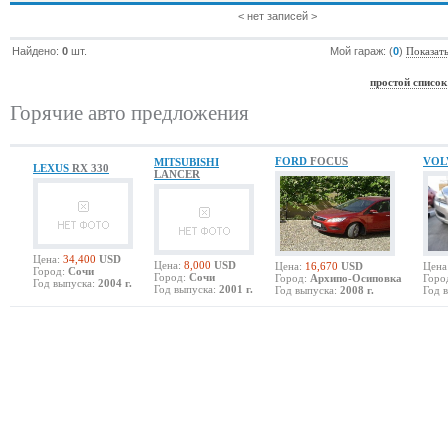
< нет записей >
Найдено:
0
шт.
Мой гараж: (
0
)
Показат
простой список
Горячие авто предложения
FORD
FOCUS
VO
MITSUBISHI
LEXUS
RX 330
LANCER
Цена:
34,400
USD
Цена:
8,000
USD
Цена:
16,670
USD
Цена
Город:
Сочи
Город:
Сочи
Город:
Архипо-Осиповка
Горо
Год выпуска:
2004 г.
Год выпуска:
2001 г.
Год выпуска:
2008 г.
Год 