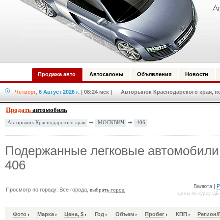
Продажа авто
Автосалоны
Объявления
Новости
Четверг,
6 Август 2026 г.
| 08:24 мск
| Авторынок Краснодарского края, по
Продать
автомобиль
МОСКВИЧ
406
Авторынок Краснодарского края
Подержанные легковые автомобили
406
Валюта |
Просмотр по городу: Все города,
выбрать город
цены по курсу ЦБ
Фото
Марка
Цена, $
Год
Объем
Пробег
КПП
Регион/