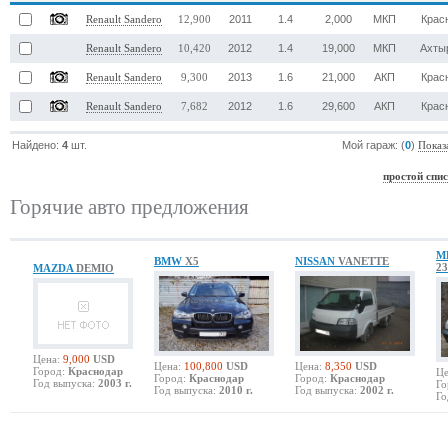
2011
1.4
2,000
МКП
Крас
Renault Sandero
12,900
2012
1.4
19,000
МКП
Ахты
Renault Sandero
10,420
2013
1.6
21,000
АКП
Крас
Renault Sandero
9,300
2012
1.6
29,600
АКП
Крас
Renault Sandero
7,682
Найдено:
4
шт.
Мой гараж: (
0
)
Показ
простой спи
Горячие авто предложения
M
BMW
X5
NISSAN
VANETTE
23
MAZDA
DEMIO
Цена:
9,000
USD
Цена:
100,800
USD
Цена:
8,350
USD
Город:
Краснодар
Це
Город:
Краснодар
Город:
Краснодар
Год выпуска:
2003 г.
Го
Год выпуска:
2010 г.
Год выпуска:
2002 г.
Го