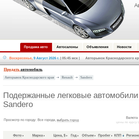
Продажа авто
Автосалоны
Объявления
Новости
Воскресенье,
9 Август 2026 г.
| 05:45 мск
| Авторынок Краснодарского кра
Продать
автомобиль
Renault
Sandero
Авторынок Краснодарского края
Подержанные легковые автомобили 
Sandero
Валюта 
Просмотр по городу: Все города,
выбрать город
цены по курсу 
Фото
Марка
Цена, $
Год
Объем
Пробег
КПП
Регион