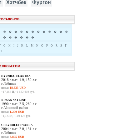
л
Хэтчбек
Фургон
ВТОСАЛОНОВ
�
�
�
�
�
�
�
�
�
�
�
�
�
�
�
�
�
�
�
�
F
G
H
I
J
K
L
M
N
O
P
Q
R
S
T
Z
С ПРОБЕГОМ
HYUNDAI ELANTRA
2018 г.вып. 1.9, 150 л.с.
г.Лабинск
цена:
18,333 USD
~17,164
И
, ~1 682 419
руб.
NISSAN SKYLINE
1990 г.вып. 2.5, 280 л.с.
г.Абинский район
цена:
1,200 USD
~1,123
И
, ~110 124
руб.
CHEVROLET EVANDA
2004 г.вып. 2.0, 131 л.с.
г.Лабинск
цена:
3,805 USD