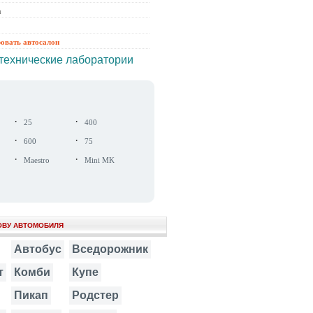
ы
ровать автосалон
технические лаборатории
·
·
25
400
·
·
600
75
·
·
Maestro
Mini MK
ОВУ АВТОМОБИЛЯ
Автобус
Вседорожник
т
Комби
Купе
Пикап
Родстер