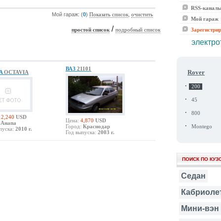
RSS-канал
Мой гараж: (
0
)
,
Показать список
очистить
Мой гараж
/
Зарегистри
простой список
подробный список
электро
ВАЗ
21101
Rover
A
OCTAVIA
·
200
·
45
·
800
12,240
USD
Цена:
4,870
USD
Анапа
·
Город:
Краснодар
Montego
пуска:
2010 г.
Год выпуска:
2003 г.
ПОИСК ПО КУЗ
Седан
Кабриоле
Мини-вэн