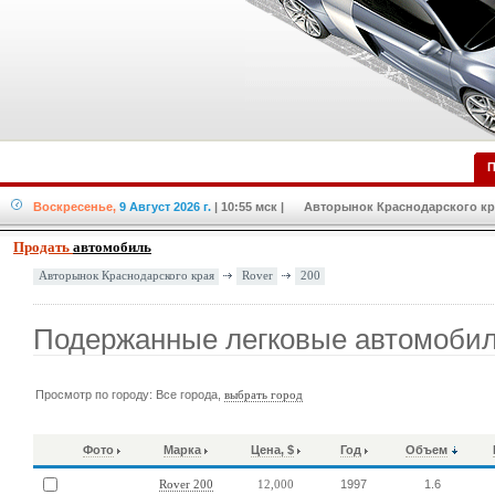
П
Воскресенье,
9 Август 2026 г.
| 10:55 мск
| Авторынок Краснодарского кра
Продать
автомобиль
Rover
200
Авторынок Краснодарского края
Подержанные легковые автомобил
Просмотр по городу: Все города,
выбрать город
Фото
Марка
Цена, $
Год
Объем
1997
1.6
Rover 200
12,000