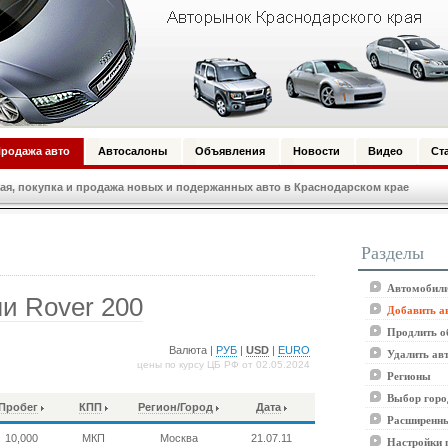
родажа авто
Автосалоны
Объявления
Новости
Видео
Ст
я, покупка и продажа новых и подержанных авто в Краснодарском крае
Разделы
Автомобили
и Rover 200
Добавить а
Продлить о
Валюта |
РУБ
|
USD
|
EURO
Удалить ав
цены по курсу ЦБ РФ от 02.05.2024
Регионы
Выбор горо
Пробег
КПП
Регион/Город
Дата
Расширенны
10,000
МКП
Москва
21.07.11
Настройки 