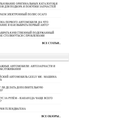
ЛЬЗОВАНИЕ ОРИГИНАЛЬНЫХ КАТАЛОГОВ И
ОВ ДЛЯ ПОДБОРА И ПОКУПКИ ЗАПЧАСТЕЙ
РАЕМ ЭЛЕКТРОННЫЙ ПОЛИС ОСАГО
КА ПЕРВОГО АВТОМОБИЛЯ. НА ЧТО
АНИЕ И КАК ВЫБРАТЬ ПЕРВЫЙ АВТО?
ВЫБРАТЬ КАЧЕСТВЕННЫЙ ПОДЕРЖАННЫЙ
НЕ СТОЛКНУТЬСЯ С ПРОБЛЕМАМИ
ВСЕ СТАТЬИ...
АЖНЫЕ АВТОМОБИЛИ: АВТОЗАПЧАСТИ И
ОБСЛУЖИВАНИЯ
ЙСКИЙ АВТОМОБИЛЬ GEELY МК - МАШИНА
Ь
Т ЛИ ДЕЛАТЬ ДОПОЛНИТЕЛЬНУЮ
Ю?
УС ЗА РУЛЁМ – КАКАЯ ЕДА ЧАЩЕ ВСЕГО
П?
РИЯ ГЕЛЕНДВАГЕНА
ВСЕ ОБЗОРЫ...