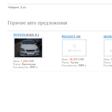
Найдено:
1
шт.
Горячие авто предложения
TOYOTA
MARK II 2
PEUGEOT
308
SKOD
Цена:
18,350
USD
Цена:
Цена:
7,260
USD
Город:
Адлер
Город:
Город:
Краснодар
Год выпуска:
2008 г.
Год вы
Год выпуска:
2002 г.