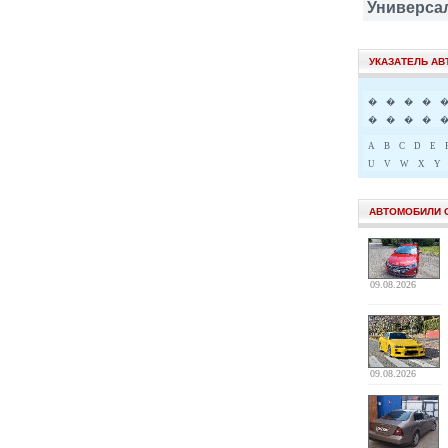
Универса
УКАЗАТЕЛЬ А
�
�
�
�
�
�
�
�
A
B
C
D
E
U
V
W
X
Y
АВТОМОБИЛИ 
09.08.2026
09.08.2026