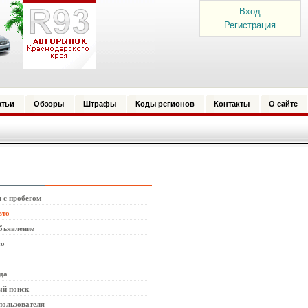
Вход
Регистрация
атьи
Обзоры
Штрафы
Коды регионов
Контакты
О сайте
 с пробегом
вто
бъявление
то
да
й поиск
пользователя