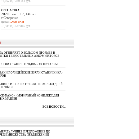
~3,562
И
, ~349 184
руб.
OPEL ASTRA
2020 г.вып. 1.7, 140 л.с.
г.Северская
цена:
5,970 USD
~5,589
И
, ~547 866
руб.
И
A ОБЪЯВЛЯЕТ О БОЛЬШОМ ПРОРЫВЕ В
БОТКИ ТВЕРДОТЕЛЬНЫХ АККУМУЛЯТОРОВ
 СНОВА СТАНЕТ ГОРОДОМ-ГОСПИТАЛЕМ
УБАНИ ПОЛИЦЕЙСКИЕ ВЗЯЛИ СТАНИЧНИКА-
ОРОВ
АНИЦЕ РОССИИ И ГРУЗИИ НЕСКОЛЬКО ДНЕЙ
 ПРОБКИ
СК-NANO» - МОБИЛЬНЫЙ КОМПЛЕКС ДЛЯ
НЫХ МАШИН
ВСЕ НОВОСТИ...
ЫБРАТЬ ЛУЧШЕЕ ПРЕДЛОЖЕНИЕ ПО
СРЕДИ МНОЖЕСТВА ПРЕДЛОЖЕНИЙ