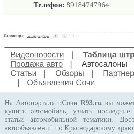
Телефон:
89184747964
Страницы:
← предыдущая
1
2
3
Видеоновости
|
Таблица шт
Продажа авто
| Автосалон
Статьи
|
Обзоры
|
Партне
|
Объявления Сочи
На Автопортале г.Сочи
R93.ru
вы может
купить автомобиль, узнать последние
статьи автомобильной тематики. Дос
автообъявлений по Краснодарскому краю: