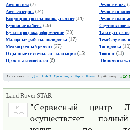
(
2
)
(
Автошкола
Ремонт стоек
(
24
)
Автоэлектрик
Ремонт топлив
(
14
)
Кондиционеры: заправка, ремонт
Ремонт трансм
(
19
)
Кузовные работы
Спутниковое с
(
23
)
Купля-продажа, оформление
Такси, грузопе
(
17
)
Малярные работы, полировка
Техобслужива
(
27
)
(
10
Мелкосрочный ремонт
Тонировка
(
15
)
(
11
)
Охранные системы, сигнализации
Тюнинг
(
6
)
Прокат автомобилей
Шиномонтаж, 
Все 
Сортировать по:
Дата
И.Ф.О
Организация
Город
Раздел
Прайс-листу
Land Rover STAR
"Сервисный центр Л
осуществляет полны
услуг по техни