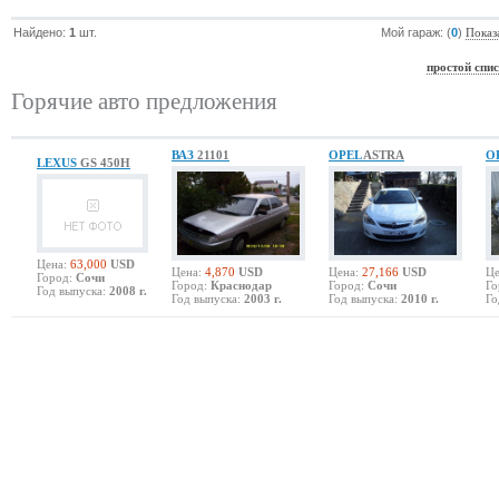
Найдено:
1
шт.
Мой гараж: (
0
)
Показ
простой спи
Горячие авто предложения
ВАЗ
21101
OPEL
ASTRA
O
LEXUS
GS 450H
Цена:
63,000
USD
Цена:
4,870
USD
Цена:
27,166
USD
Це
Город:
Сочи
Город:
Краснодар
Город:
Сочи
Го
Год выпуска:
2008 г.
Год выпуска:
2003 г.
Год выпуска:
2010 г.
Го