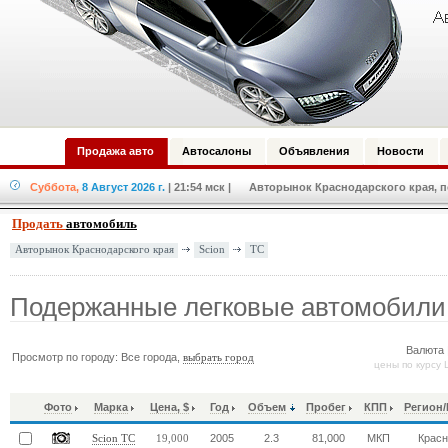
Продажа авто
Автосалоны
Объявления
Новости
Суббота,
8 Август 2026 г.
| 21:54 мск
| Авторынок Краснодарского края, по
Продать
автомобиль
Scion
TC
Авторынок Краснодарского края
Подержанные легковые автомобили
Валюта 
Просмотр по городу: Все города,
выбрать город
цены по курсу 
Фото
Марка
Цена, $
Год
Объем
Пробег
КПП
Регион
2005
2.3
81,000
МКП
Красн
Scion TC
19,000