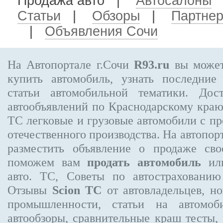
Продажа авто
|
Автосалоны
Статьи
|
Обзоры
|
Партне
|
Объявления Сочи
На Автопортале г.Сочи
R93.ru
вы может
купить автомобиль, узнать последние
статьи автомобильной тематики. Дос
автообъявлений по Краснодарскому кра
TC
легковые и грузовые автомобили с пр
отечественного производства. На автопо
разместить объявление
о продаже свое
поможем вам
продать автомобиль
или
авто. TC, Советы по автострахован
Отзывы
Scion TC
от автовладельцев, н
промышленности, статьи на автомоб
автообзоры, сравнительные краш тесты,