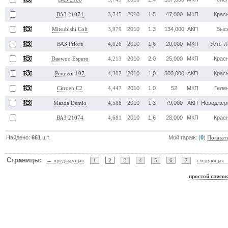
2010
1.5
47,000
МКП
Крас
ВАЗ 21074
3,745
2010
1.3
134,000
АКП
Выс
Mitsubishi Colt
3,979
2010
1.6
20,000
МКП
Усть-Л
ВАЗ Priora
4,026
2010
2.0
25,000
МКП
Крас
Daewoo Espero
4,213
2010
1.0
500,000
АКП
Крас
Peugeot 107
4,307
2010
1.0
52
МКП
Геле
Citroen C2
4,447
2010
1.3
79,000
АКП
Новоджер
Mazda Demio
4,588
2010
1.6
28,000
МКП
Крас
ВАЗ 21074
4,681
Найдено:
661
шт.
Мой гараж: (
0
)
Показат
Страницы:
← предыдущая
1
2
3
4
5
6
7
следующая
простой списо