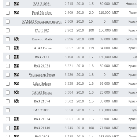
2010
1.5
80,000
МКП
Новоро
ВАЗ 21093i
2,715
2010
2.0
110,000
МКП
Геле
Ford Mondeo
2,809
2010
10.
0
МКП
Крас
КАМАЗ Седельные тягачи
2,809
2010
100
150,000
МКП
Крас
ГАЗ 3102
2,902
2010
800
89,000
МКП
Усть-Л
Daewoo Matiz
2,996
2010
119
84,000
МКП
Крас
ТАГАЗ Estina
3,057
2010
1.7
130,000
МКП
Со
ВАЗ 2121
3,108
2010
1.6
59,000
МКП
Крас
ВАЗ 21074
3,221
2010
1.8
0
МКП
Крас
Volkswagen Passat
3,230
2010
1.6
86,000
МКП
Крас
Lifan Solano
3,338
2010
1.6
23,000
МКП
Крас
ТАГАЗ Estina
3,384
2010
1.5
33,000
МКП
Крас
ВАЗ 21074
3,502
2010
1.5
130,000
МКП
Туа
ВАЗ 21093i
3,558
2010
1.5
9,700
МКП
Крас
ВАЗ 21074
3,651
2010
160
77,500
МКП
Крас
ВАЗ 21140
3,745
2010
1.4
167,000
МКП
Геле
ВАЗ 2108
3,745