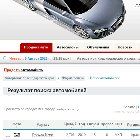
Продажа авто
Автосалоны
Объявления
Новости
Четверг,
6 Август 2026 г.
| 23:25 мск
| Авторынок Краснодарского края, по
Продать
автомобиль
Форма поиска
Авторынок Краснодарского края
Поиск автомобилей
Результат поиска автомобилей
Валюта |
Просмотр по городу: Все города,
выбрать город
цены по курсу ЦБ
Цена, €
Фото
Год
Объем
Пробег
КПП
Марка
Регион
2010
1.5
6
МКП
Крас
Daewoo Nexia
2,706