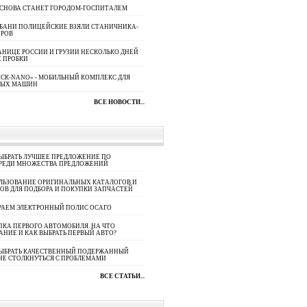
 СНОВА СТАНЕТ ГОРОДОМ-ГОСПИТАЛЕМ
УБАНИ ПОЛИЦЕЙСКИЕ ВЗЯЛИ СТАНИЧНИКА-
ОРОВ
АНИЦЕ РОССИИ И ГРУЗИИ НЕСКОЛЬКО ДНЕЙ
 ПРОБКИ
СК-NANO» - МОБИЛЬНЫЙ КОМПЛЕКС ДЛЯ
НЫХ МАШИН
ВСЕ НОВОСТИ...
ЫБРАТЬ ЛУЧШЕЕ ПРЕДЛОЖЕНИЕ ПО
СРЕДИ МНОЖЕСТВА ПРЕДЛОЖЕНИЙ
ЛЬЗОВАНИЕ ОРИГИНАЛЬНЫХ КАТАЛОГОВ И
ОВ ДЛЯ ПОДБОРА И ПОКУПКИ ЗАПЧАСТЕЙ
РАЕМ ЭЛЕКТРОННЫЙ ПОЛИС ОСАГО
КА ПЕРВОГО АВТОМОБИЛЯ. НА ЧТО
АНИЕ И КАК ВЫБРАТЬ ПЕРВЫЙ АВТО?
ВЫБРАТЬ КАЧЕСТВЕННЫЙ ПОДЕРЖАННЫЙ
НЕ СТОЛКНУТЬСЯ С ПРОБЛЕМАМИ
ВСЕ СТАТЬИ...