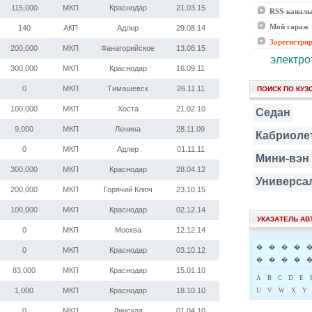
115,000
МКП
Краснодар
21.03.15
RSS-канал
Мой гараж
140
АКП
Адлер
29.08.14
Зарегистри
200,000
МКП
Фанагорийское
13.08.15
электро
300,000
МКП
Краснодар
16.09.11
0
МКП
Тимашевск
26.11.11
ПОИСК ПО КУЗ
100,000
МКП
Хоста
21.02.10
Седан
9,000
МКП
Ленина
28.11.09
Кабриоле
0
МКП
Адлер
01.11.11
Мини-вэн
300,000
МКП
Краснодар
28.04.12
Универса
200,000
МКП
Горячий Ключ
23.10.15
100,000
МКП
Краснодар
02.12.14
УКАЗАТЕЛЬ А
0
МКП
Москва
12.12.14
�
�
�
�
0
МКП
Краснодар
03.10.12
�
�
�
�
83,000
МКП
Краснодар
15.01.10
A
B
C
D
E
1,000
МКП
Краснодар
18.10.10
U
V
W
X
Y
0
МКП
Динская
01.04.10