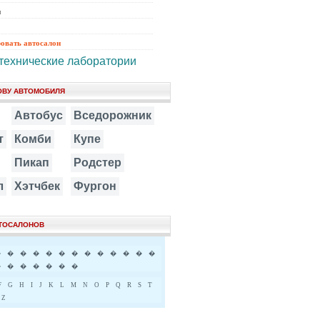
ы
ровать автосалон
технические лаборатории
ОВУ АВТОМОБИЛЯ
Автобус
Вседорожник
т
Комби
Купе
Пикап
Родстер
л
Хэтчбек
Фургон
ВТОСАЛОНОВ
�
�
�
�
�
�
�
�
�
�
�
�
�
�
�
�
�
�
�
�
F
G
H
I
J
K
L
M
N
O
P
Q
R
S
T
Z