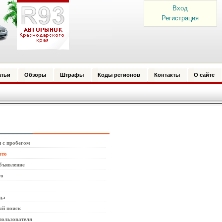
Вход
Регистрация
атьи
Обзоры
Штрафы
Коды регионов
Контакты
О сайте
 с пробегом
вто
бъявление
то
да
й поиск
пользователя