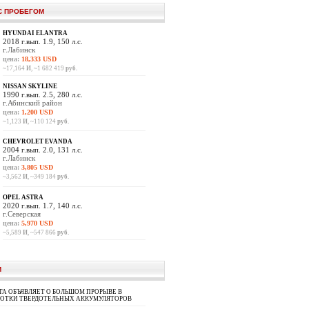
С ПРОБЕГОМ
HYUNDAI ELANTRA
2018 г.вып. 1.9, 150 л.с.
г.Лабинск
цена:
18,333 USD
~17,164
И
, ~1 682 419
руб.
NISSAN SKYLINE
1990 г.вып. 2.5, 280 л.с.
г.Абинский район
цена:
1,200 USD
~1,123
И
, ~110 124
руб.
CHEVROLET EVANDA
2004 г.вып. 2.0, 131 л.с.
г.Лабинск
цена:
3,805 USD
~3,562
И
, ~349 184
руб.
OPEL ASTRA
2020 г.вып. 1.7, 140 л.с.
г.Северская
цена:
5,970 USD
~5,589
И
, ~547 866
руб.
И
A ОБЪЯВЛЯЕТ О БОЛЬШОМ ПРОРЫВЕ В
БОТКИ ТВЕРДОТЕЛЬНЫХ АККУМУЛЯТОРОВ