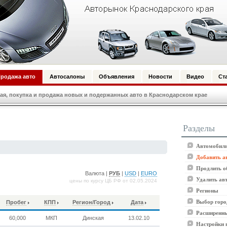
родажа авто
Автосалоны
Объявления
Новости
Видео
Ст
я, покупка и продажа новых и подержанных авто в Краснодарском крае
Разделы
Автомобили
Добавить а
Продлить о
Валюта |
РУБ
|
USD
|
EURO
Удалить ав
цены по курсу ЦБ РФ от 02.05.2024
Регионы
Выбор горо
Пробег
КПП
Регион/Город
Дата
Расширенны
60,000
МКП
Динская
13.02.10
Настройки 