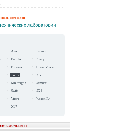
ы
ровать автосалон
технические лаборатории
·
·
Alto
Baleno
·
·
n
Escudo
Every
·
·
y
Forenza
Grand Vitara
·
·
Jimny
Kei
·
·
MR Wagon
Samurai
·
·
Swift
SX4
·
·
Vitara
Wagon R+
·
XL7
ОВУ АВТОМОБИЛЯ