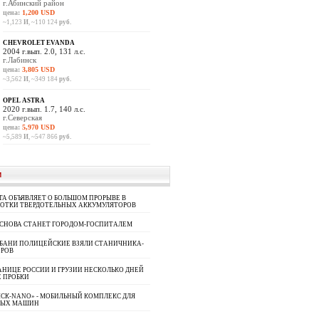
г.Абинский район
цена:
1,200 USD
~1,123
И
, ~110 124
руб.
CHEVROLET EVANDA
2004 г.вып. 2.0, 131 л.с.
г.Лабинск
цена:
3,805 USD
~3,562
И
, ~349 184
руб.
OPEL ASTRA
2020 г.вып. 1.7, 140 л.с.
г.Северская
цена:
5,970 USD
~5,589
И
, ~547 866
руб.
И
A ОБЪЯВЛЯЕТ О БОЛЬШОМ ПРОРЫВЕ В
БОТКИ ТВЕРДОТЕЛЬНЫХ АККУМУЛЯТОРОВ
 СНОВА СТАНЕТ ГОРОДОМ-ГОСПИТАЛЕМ
УБАНИ ПОЛИЦЕЙСКИЕ ВЗЯЛИ СТАНИЧНИКА-
ОРОВ
АНИЦЕ РОССИИ И ГРУЗИИ НЕСКОЛЬКО ДНЕЙ
 ПРОБКИ
СК-NANO» - МОБИЛЬНЫЙ КОМПЛЕКС ДЛЯ
НЫХ МАШИН