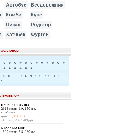
Автобус
Вседорожник
т
Комби
Купе
Пикап
Родстер
л
Хэтчбек
Фургон
ВТОСАЛОНОВ
�
�
�
�
�
�
�
�
�
�
�
�
�
�
�
�
�
�
�
�
F
G
H
I
J
K
L
M
N
O
P
Q
R
S
T
Z
С ПРОБЕГОМ
HYUNDAI ELANTRA
2018 г.вып. 1.9, 150 л.с.
г.Лабинск
цена:
18,333 USD
~17,164
И
, ~1 682 419
руб.
NISSAN SKYLINE
1990 г.вып. 2.5, 280 л.с.