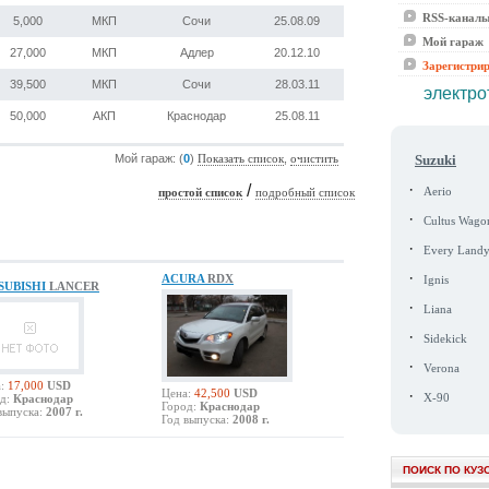
RSS-канал
5,000
МКП
Сочи
25.08.09
Мой гараж
27,000
МКП
Адлер
20.12.10
Зарегистри
39,500
МКП
Сочи
28.03.11
электро
50,000
АКП
Краснодар
25.08.11
Suzuki
Мой гараж: (
0
)
,
Показать список
очистить
·
/
Aerio
простой список
подробный список
·
Cultus Wago
·
Every Land
·
ACURA
RDX
Ignis
SUBISHI
LANCER
·
Liana
·
Sidekick
·
Verona
:
17,000
USD
Цена:
42,500
USD
·
д:
Краснодар
X-90
Город:
Краснодар
выпуска:
2007 г.
Год выпуска:
2008 г.
ПОИСК ПО КУЗ