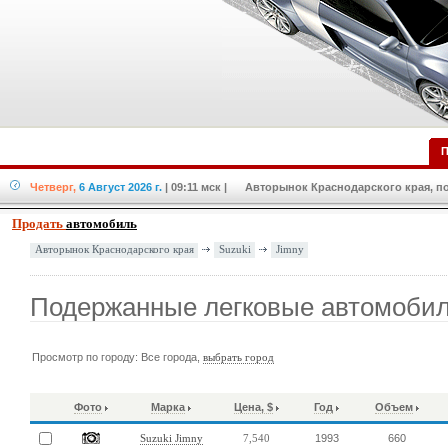
П
Четверг,
6 Август 2026 г.
| 09:11 мск
| Авторынок Краснодарского края, по
Продать
автомобиль
Suzuki
Jimny
Авторынок Краснодарского края
Подержанные легковые автомобил
Просмотр по городу: Все города,
выбрать город
Фото
Марка
Цена, $
Год
Объем
1993
660
Suzuki Jimny
7,540