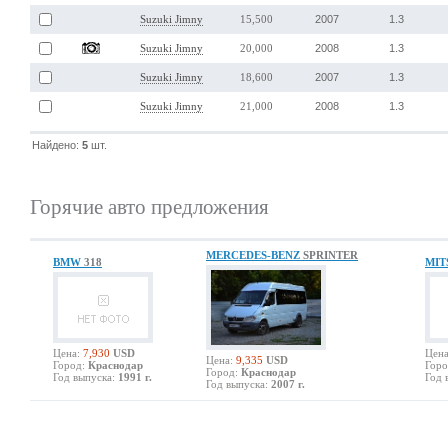
2007
1.3
Suzuki Jimny
15,500
2008
1.3
Suzuki Jimny
20,000
2007
1.3
Suzuki Jimny
18,600
2008
1.3
Suzuki Jimny
21,000
Найдено:
5
шт.
Горячие авто предложения
MERCEDES-BENZ
SPRINTER
BMW
318
MIT
Цена:
7,930
USD
Цена
Цена:
9,335
USD
Город:
Краснодар
Горо
Город:
Краснодар
Год выпуска:
1991 г.
Год 
Год выпуска:
2007 г.