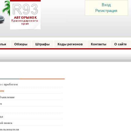
Вход
Регистрация
атьи
Обзоры
Штрафы
Коды регионов
Контакты
О сайте
 с пробегом
вто
бъявление
то
да
й поиск
пользователя