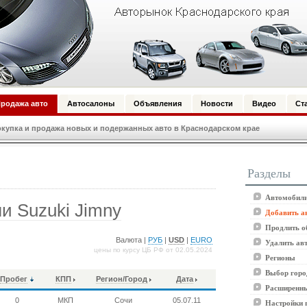
родажа авто
Автосалоны
Объявления
Новости
Видео
Ст
купка и продажа новых и подержанных авто в Краснодарском крае
Разделы
Автомобили
и Suzuki Jimny
Добавить а
Продлить о
Валюта |
РУБ
|
USD
|
EURO
Удалить ав
цены по курсу ЦБ РФ от 02.05.2024
Регионы
Выбор горо
Пробег
КПП
Регион/Город
Дата
Расширенны
0
МКП
Сочи
05.07.11
Настройки 