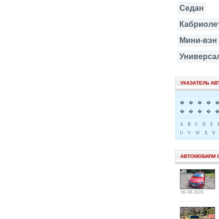
Седан
Кабриоле
Мини-вэн
Универса
УКАЗАТЕЛЬ А
�
�
�
�
�
�
�
�
A
B
C
D
E
U
V
W
X
Y
АВТОМОБИЛИ 
06.08.2026