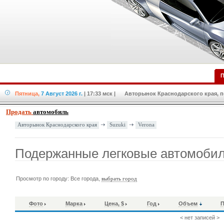
П
Пятница,
7 Август 2026 г.
| 17:33 мск
| Авторынок Краснодарского края, по
Продать
автомобиль
Suzuki
Verona
Авторынок Краснодарского края
Подержанные легковые автомобил
Просмотр по городу: Все города,
выбрать город
Фото
Марка
Цена, $
Год
Объем
П
< нет записей >