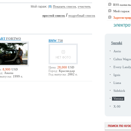
RSS-канал
Мой гараж: (
0
)
,
Показать список
очистить
Мой гараж
/
простой список
подробный список
Зарегистри
электро
ART
FORTWO
BMW
750
Suzuki
·
Aerio
·
Cultus Wago
·
Цена:
28,000
USD
Every Land
а:
8,900
USD
Город:
Краснодар
од:
Анапа
·
Год выпуска:
2002 г.
Ignis
выпуска:
1999 г.
·
Liana
·
Sidekick
·
Verona
·
X-90
ПОИСК ПО КУЗ