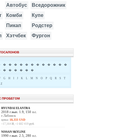
Автобус
Вседорожник
т
Комби
Купе
Пикап
Родстер
л
Хэтчбек
Фургон
ВТОСАЛОНОВ
�
�
�
�
�
�
�
�
�
�
�
�
�
�
�
�
�
�
�
�
F
G
H
I
J
K
L
M
N
O
P
Q
R
S
T
Z
С ПРОБЕГОМ
HYUNDAI ELANTRA
2018 г.вып. 1.9, 150 л.с.
г.Лабинск
цена:
18,333 USD
~17,164
И
, ~1 682 419
руб.
NISSAN SKYLINE
1990 г.вып. 2.5, 280 л.с.