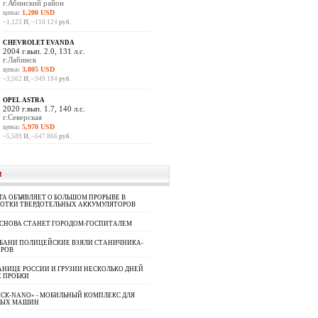
г.Абинский район
цена:
1,200 USD
~1,123
И
, ~110 124
руб.
CHEVROLET EVANDA
2004 г.вып. 2.0, 131 л.с.
г.Лабинск
цена:
3,805 USD
~3,562
И
, ~349 184
руб.
OPEL ASTRA
2020 г.вып. 1.7, 140 л.с.
г.Северская
цена:
5,970 USD
~5,589
И
, ~547 866
руб.
И
A ОБЪЯВЛЯЕТ О БОЛЬШОМ ПРОРЫВЕ В
БОТКИ ТВЕРДОТЕЛЬНЫХ АККУМУЛЯТОРОВ
 СНОВА СТАНЕТ ГОРОДОМ-ГОСПИТАЛЕМ
УБАНИ ПОЛИЦЕЙСКИЕ ВЗЯЛИ СТАНИЧНИКА-
ОРОВ
АНИЦЕ РОССИИ И ГРУЗИИ НЕСКОЛЬКО ДНЕЙ
 ПРОБКИ
СК-NANO» - МОБИЛЬНЫЙ КОМПЛЕКС ДЛЯ
НЫХ МАШИН