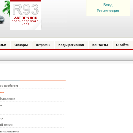
Вход
Регистрация
атьи
Обзоры
Штрафы
Коды регионов
Контакты
О сайте
 с пробегом
вто
бъявление
то
да
й поиск
пользователя