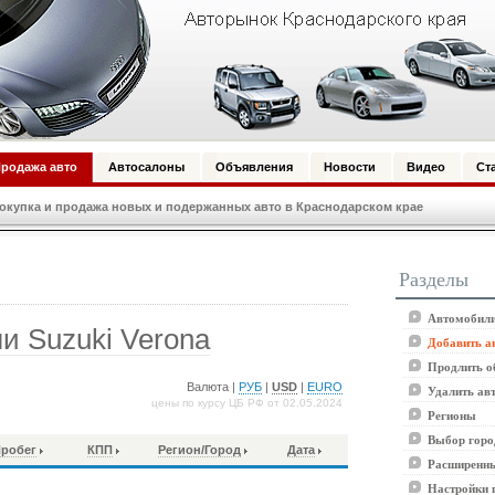
родажа авто
Автосалоны
Объявления
Новости
Видео
Ст
купка и продажа новых и подержанных авто в Краснодарском крае
Разделы
Автомобили
и Suzuki Verona
Добавить а
Продлить о
Валюта |
РУБ
|
USD
|
EURO
Удалить ав
цены по курсу ЦБ РФ от 02.05.2024
Регионы
Выбор горо
робег
КПП
Регион/Город
Дата
Расширенны
Настройки 