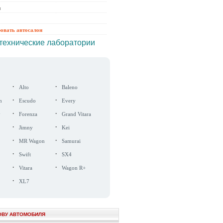
ы
ровать автосалон
технические лаборатории
·
·
Alto
Baleno
·
·
n
Escudo
Every
·
·
y
Forenza
Grand Vitara
·
·
Jimny
Kei
·
·
MR Wagon
Samurai
·
·
Swift
SX4
·
·
Vitara
Wagon R+
·
XL7
ОВУ АВТОМОБИЛЯ