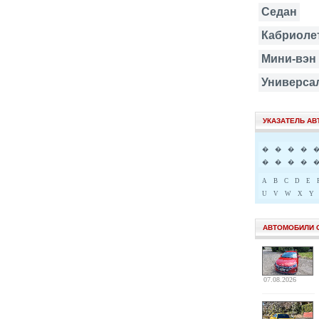
Седан
Кабриоле
Мини-вэн
Универса
УКАЗАТЕЛЬ А
�
�
�
�
�
�
�
�
A
B
C
D
E
U
V
W
X
Y
АВТОМОБИЛИ 
07.08.2026