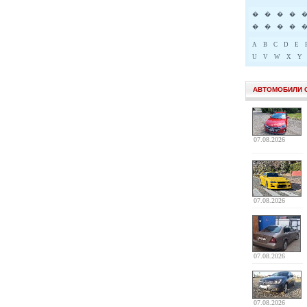
�
�
�
�
�
�
�
�
A
B
C
D
E
U
V
W
X
Y
АВТОМОБИЛИ 
07.08.2026
07.08.2026
07.08.2026
07.08.2026