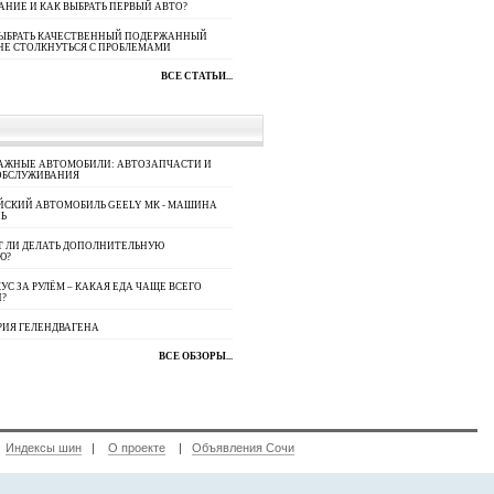
АНИЕ И КАК ВЫБРАТЬ ПЕРВЫЙ АВТО?
ВЫБРАТЬ КАЧЕСТВЕННЫЙ ПОДЕРЖАННЫЙ
НЕ СТОЛКНУТЬСЯ С ПРОБЛЕМАМИ
ВСЕ СТАТЬИ...
АЖНЫЕ АВТОМОБИЛИ: АВТОЗАПЧАСТИ И
ОБСЛУЖИВАНИЯ
ЙСКИЙ АВТОМОБИЛЬ GEELY МК - МАШИНА
Ь
Т ЛИ ДЕЛАТЬ ДОПОЛНИТЕЛЬНУЮ
Ю?
УС ЗА РУЛЁМ – КАКАЯ ЕДА ЧАЩЕ ВСЕГО
П?
РИЯ ГЕЛЕНДВАГЕНА
ВСЕ ОБЗОРЫ...
|
Индексы шин
|
О проекте
|
Объявления Сочи