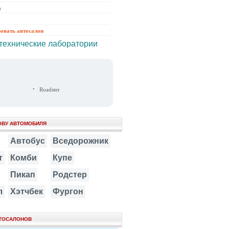
ы
ровать автосалон
технические лаборатории
·
Roadster
ОВУ АВТОМОБИЛЯ
Автобус
Вседорожник
т
Комби
Купе
Пикап
Родстер
л
Хэтчбек
Фургон
ВТОСАЛОНОВ