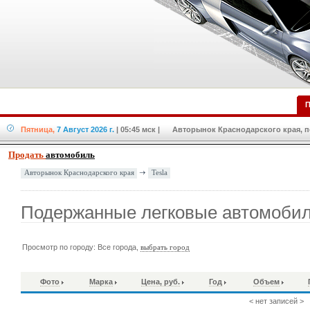
П
Пятница,
7 Август 2026 г.
| 05:45 мск
| Авторынок Краснодарского края, по
Продать
автомобиль
Tesla
Авторынок Краснодарского края
Подержанные легковые автомобил
Просмотр по городу: Все города,
выбрать город
Фото
Марка
Цена, руб.
Год
Объем
< нет записей >