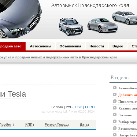
родажа авто
Автосалоны
Объявления
Новости
Видео
Ст
купка и продажа новых и подержанных авто в Краснодарском крае
Разделы
Автомобили
и Tesla
Добавить а
Продлить о
Валюта |
РУБ
|
USD
|
EURO
Удалить ав
цены по курсу ЦБ РФ от 02.05.2024
Регионы
Выбор горо
Пробег
КПП
Регион/Город
Дата
Расширенны
Настройки 