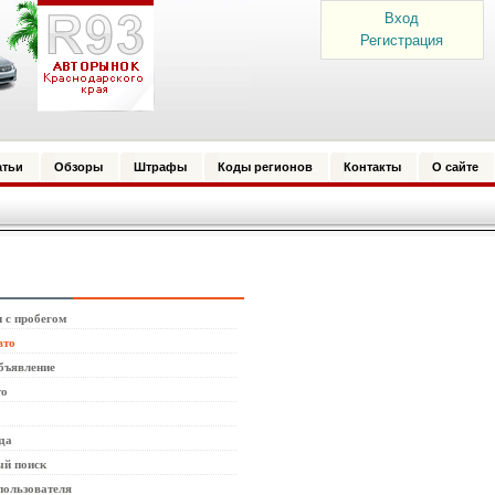
Вход
Регистрация
атьи
Обзоры
Штрафы
Коды регионов
Контакты
О сайте
 с пробегом
вто
бъявление
то
да
й поиск
пользователя