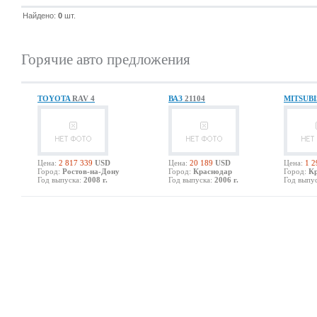
Найдено:
0
шт.
Горячие авто предложения
TOYOTA
RAV 4
ВАЗ
21104
MITSUB
Цена:
2 817 339
USD
Цена:
20 189
USD
Цена:
1 2
Город:
Ростов-на-Дону
Город:
Краснодар
Город:
К
Год выпуска:
2008 г.
Год выпуска:
2006 г.
Год выпус