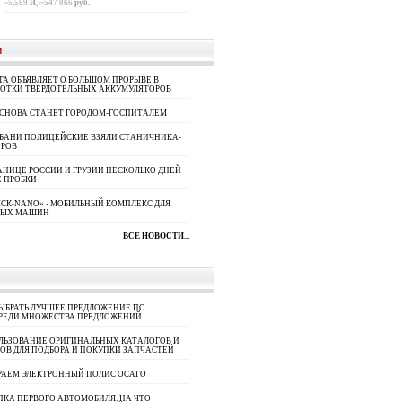
~5,589
И
, ~547 866
руб.
И
A ОБЪЯВЛЯЕТ О БОЛЬШОМ ПРОРЫВЕ В
БОТКИ ТВЕРДОТЕЛЬНЫХ АККУМУЛЯТОРОВ
 СНОВА СТАНЕТ ГОРОДОМ-ГОСПИТАЛЕМ
УБАНИ ПОЛИЦЕЙСКИЕ ВЗЯЛИ СТАНИЧНИКА-
ОРОВ
АНИЦЕ РОССИИ И ГРУЗИИ НЕСКОЛЬКО ДНЕЙ
 ПРОБКИ
СК-NANO» - МОБИЛЬНЫЙ КОМПЛЕКС ДЛЯ
НЫХ МАШИН
ВСЕ НОВОСТИ...
ЫБРАТЬ ЛУЧШЕЕ ПРЕДЛОЖЕНИЕ ПО
СРЕДИ МНОЖЕСТВА ПРЕДЛОЖЕНИЙ
ЛЬЗОВАНИЕ ОРИГИНАЛЬНЫХ КАТАЛОГОВ И
ОВ ДЛЯ ПОДБОРА И ПОКУПКИ ЗАПЧАСТЕЙ
РАЕМ ЭЛЕКТРОННЫЙ ПОЛИС ОСАГО
КА ПЕРВОГО АВТОМОБИЛЯ. НА ЧТО