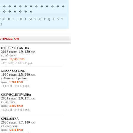
�
�
�
�
�
�
�
�
�
�
�
�
�
�
�
�
�
�
�
�
F
G
H
I
J
K
L
M
N
O
P
Q
R
S
T
Z
С ПРОБЕГОМ
HYUNDAI ELANTRA
2018 г.вып. 1.9, 150 л.с.
г.Лабинск
цена:
18,333 USD
~17,164
И
, ~1 682 419
руб.
NISSAN SKYLINE
1990 г.вып. 2.5, 280 л.с.
г.Абинский район
цена:
1,200 USD
~1,123
И
, ~110 124
руб.
CHEVROLET EVANDA
2004 г.вып. 2.0, 131 л.с.
г.Лабинск
цена:
3,805 USD
~3,562
И
, ~349 184
руб.
OPEL ASTRA
2020 г.вып. 1.7, 140 л.с.
г.Северская
цена:
5,970 USD