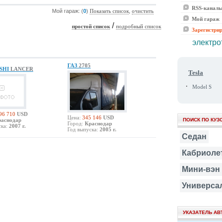
RSS-канал
Мой гараж: (
0
)
,
Показать список
очистить
Мой гараж
/
простой список
подробный список
Зарегистри
электро
ГАЗ
2705
ISHI
LANCER
Tesla
·
Model S
96 710
USD
Цена:
345 146
USD
раснодар
ПОИСК ПО КУЗ
Город:
Краснодар
ка:
2007 г.
Год выпуска:
2005 г.
Седан
Кабриоле
Мини-вэн
Универса
УКАЗАТЕЛЬ А