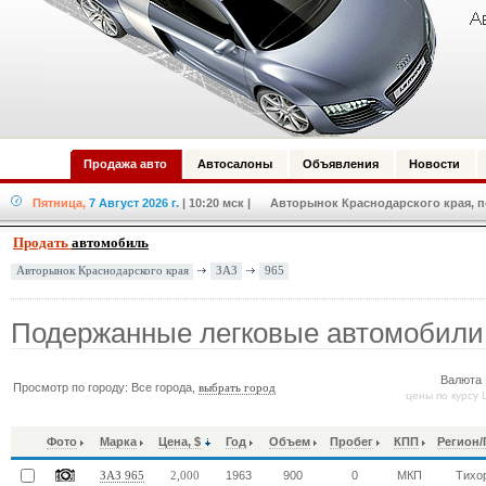
Продажа авто
Автосалоны
Объявления
Новости
Пятница,
7 Август 2026 г.
| 10:20 мск
| Авторынок Краснодарского края, по
Продать
автомобиль
ЗАЗ
965
Авторынок Краснодарского края
Подержанные легковые автомобили
Валюта 
Просмотр по городу: Все города,
выбрать город
цены по курсу 
Фото
Марка
Цена, $
Год
Объем
Пробег
КПП
Регион/
1963
900
0
МКП
Тихо
ЗАЗ 965
2,000