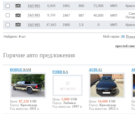
1961
800
71,000
МКП
Красн
ЗАЗ 965
6,000
Сан
ЗАЗ 965
9,330
1967
887
40,000
МКП
Петер
1960
1.5
0
МКП
Красн
ЗАЗ 965
47,665
Найдено:
4
шт.
Мой гараж: (
0
)
Показ
простой спи
Горячие авто предложения
DODGE
RAM
AUDI
A5
A
FORD
KA
Цена:
5,000
USD
Цена:
87,220
USD
Цена:
54,000
USD
Це
Город:
Лабинск
Город:
Краснодар
Город:
Краснодар
Го
Год выпуска:
1997 г.
Год выпуска:
2011 г.
Год выпуска:
2012 г.
Го