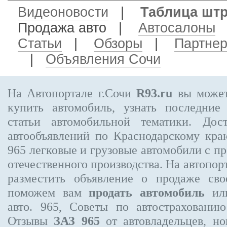
Видеоновости
|
Таблица шт
Продажа авто
|
Автосалоны
Статьи
|
Обзоры
|
Партне
|
Объявления Сочи
На Автопортале г.Сочи
R93.ru
вы может
купить автомобиль, узнать последние
статьи автомобильной тематики. Дос
автообъявлений по Краснодарскому кр
965
легковые и грузовые автомобили с пр
отечественного производства. На автопо
разместить объявление
о продаже свое
поможем вам
продать автомобиль
или
авто. 965, Советы по автострахова
Отзывы
ЗАЗ 965
от автовладельцев, но