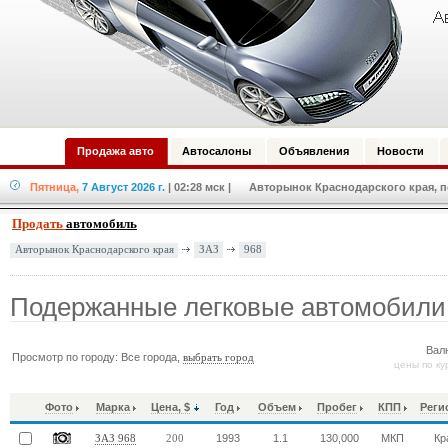
Продажа авто
Автосалоны
Объявления
Новости
Пятница,
7 Август 2026 г.
| 02:28 мск
| Авторынок Краснодарского края, по
Продать
автомобиль
ЗАЗ
968
Авторынок Краснодарского края
Подержанные легковые автомобили
Вал
Просмотр по городу: Все города,
выбрать город
цены по ку
Фото
Марка
Цена, $
Год
Объем
Пробег
КПП
Реги
1993
1.1
130,000
МКП
Кр
ЗАЗ 968
200