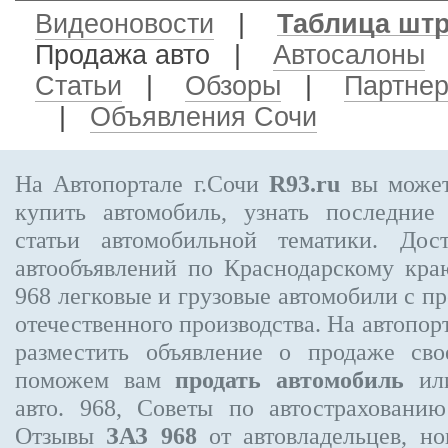
Видеоновости
|
Таблица шт
Продажа авто
|
Автосалоны
Статьи
|
Обзоры
|
Партне
|
Объявления Сочи
На Автопортале г.Сочи
R93.ru
вы может
купить автомобиль, узнать последние
статьи автомобильной тематики. Дос
автообъявлений по Краснодарскому кр
968
легковые и грузовые автомобили с пр
отечественного производства. На автопо
разместить объявление
о продаже свое
поможем вам
продать автомобиль
или
авто. 968, Советы по автострахова
Отзывы
ЗАЗ 968
от автовладельцев, но