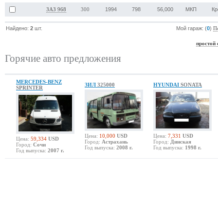
1994
798
56,000
МКП
Кр
ЗАЗ 968
300
Найдено:
2
шт.
Мой гараж: (
0
)
П
простой 
Горячие авто предложения
MERCEDES-BENZ
ЗИЛ
325000
HYUNDAI
SONATA
SPRINTER
Цена:
10,000
USD
Цена:
7,331
USD
Цена:
59,334
USD
Город:
Астрахань
Город:
Динская
Город:
Сочи
Год выпуска:
2008 г.
Год выпуска:
1998 г.
Год выпуска:
2007 г.