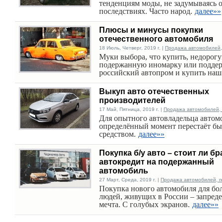
тенденциям моды, не задумываясь 
последствиях. Часто народ.
далее»»
Плюсы и минусы покупки
отечественного автомобиля
18 Июль, Четверг, 2019 г. |
Продажа автомобилей, 
Муки выбора, что купить, недорог
подержанную иномарку или подде
российский автопром и купить наш
Выкуп авто отечественных
производителей
17 Май, Пятница, 2019 г. |
Продажа автомобилей, 
Для опытного автовладельца автом
определённый момент перестаёт бы
средством.
далее»»
Покупка б/у авто – стоит ли бр
автокредит на подержанный
автомобиль
27 Март, Среда, 2019 г. |
Продажа автомобилей, п
Покупка нового автомобиля для бо
людей, живущих в России – запред
мечта. С голубых экранов.
далее»»