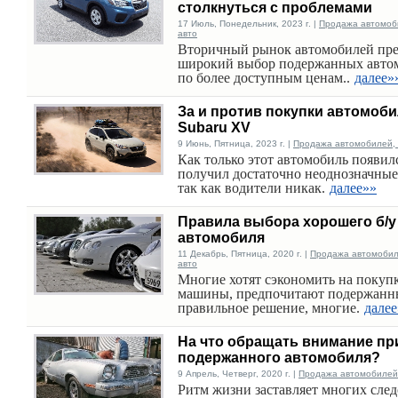
столкнуться с проблемами
17 Июль, Понедельник, 2023 г. |
Продажа автомоби
авто
Вторичный рынок автомобилей пре
широкий выбор подержанных авто
по более доступным ценам..
далее»
За и против покупки автомоб
Subaru XV
9 Июнь, Пятница, 2023 г. |
Продажа автомобилей, 
Как только этот автомобиль появилс
получил достаточно неоднозначные
так как водители никак.
далее»»
Правила выбора хорошего б/у
автомобиля
11 Декабрь, Пятница, 2020 г. |
Продажа автомобиле
авто
Многие хотят сэкономить на покуп
машины, предпочитают подержанн
правильное решение, многие.
далее
На что обращать внимание пр
подержанного автомобиля?
9 Апрель, Четверг, 2020 г. |
Продажа автомобилей,
Ритм жизни заставляет многих след