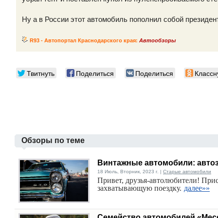
Ну а в России этот автомобиль пополнил собой президен
R93 - Автопортал Краснодарского края:
Автообзоры
Твитнуть
Поделиться
Поделиться
Классн
Обзоры по теме
Винтажные автомобили: автоз
18 Июль, Вторник, 2023 г. |
Старые автомобили
Привет, друзья-автолюбители! При
захватывающую поездку.
далее»»
Семейство автомобилей «Мес