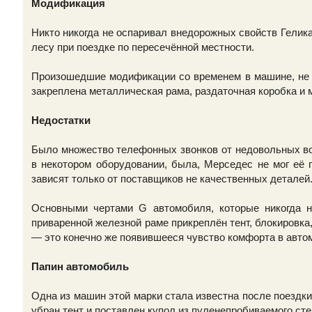
Модификация
Никто никогда не оспаривал внедорожных свойств Гелика.
лесу при поездке по пересечённой местности.
Произошедшие модификации со временем в машине, не 
закреплена металлическая рама, раздаточная коробка и м
Недостатки
Было множество телефонных звонков от недовольных во
в некотором оборудовании, была, Мерседес не мог её 
зависят только от поставщиков не качественных деталей
Основными чертами G автомобиля, которые никогда н
приваренной железной раме прикреплён тент, блокировка
— это конечно же появившееся чувство комфорта в авто
Папин автомобиль
Одна из машин этой марки стала известна после поездк
убран тент и поставлен купол из пуленепробиваемого сте