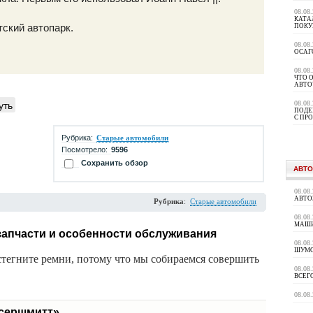
08.08
КАТА
тский автопарк.
ПОКУ
08.08
ОСАГ
08.08
ЧТО 
АВТО
уть
08.08
ПОДЕ
С ПР
Рубрика:
Старые автомобили
Посмотрело:
9596
Сохранить обзор
АВТО
08.08
АВТО
Рубрика
:
Старые автомобили
08.08
МАШИ
апчасти и особенности обслуживания
08.08
ШУМ
стегните ремни, потому что мы собираемся совершить
08.08
ВСЕГ
08.08
сершмитт».