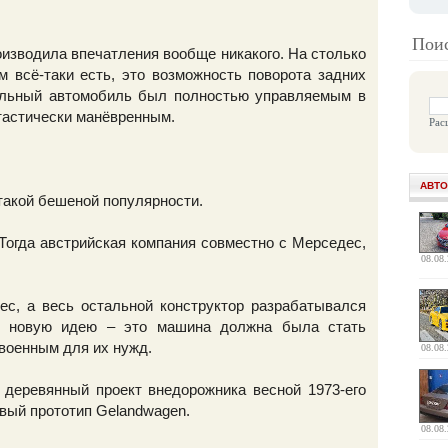
Поис
оизводила впечатления вообще никакого. На столько
 всё-таки есть, это возможность поворота задних
ательный автомобиль был полностью управляемым в
тастически манёвренным.
Рас
АВТО
акой бешеной популярности.
 Тогда австрийская компания совместно с Мерседес,
08.08
ес, а весь остальной конструктор разрабатывался
но новую идею – это машина должна была стать
 военным для их нужд.
08.08
 деревянный проект внедорожника весной 1973-его
вый прототип Gelandwagen.
08.08