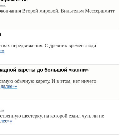
били
е окончания Второй мировой, Вильгельм Мессершмитт
е
ствах передвижения. С древних времен люди
»»
шадной кареты до большой «капли»
и
самую обычную карету. И в этом, нет ничего
далее»»
или
твенную шестерку, на которой ездил чуть ли не
алее»»