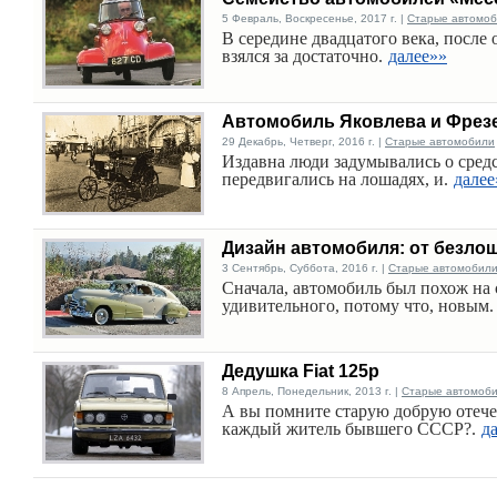
5 Февраль, Воскресенье, 2017 г. |
Старые автомо
В середине двадцатого века, посл
взялся за достаточно.
далее»»
Автомобиль Яковлева и Фрез
29 Декабрь, Четверг, 2016 г. |
Старые автомобили
Издавна люди задумывались о сред
передвигались на лошадях, и.
далее
Дизайн автомобиля: от безло
3 Сентябрь, Суббота, 2016 г. |
Старые автомобил
Сначала, автомобиль был похож на 
удивительного, потому что, новым.
Дедушка Fiat 125p
8 Апрель, Понедельник, 2013 г. |
Старые автомоб
А вы помните старую добрую отечес
каждый житель бывшего СССР?.
д