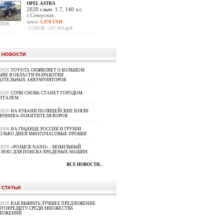
OPEL ASTRA
2020 г.вып. 1.7, 140 л.с.
г.Северская
цена:
5,970 USD
.2026
~5,589
И
, ~547 866
руб.
 НОВОСТИ
.2026
TOYOTA ОБЪЯВЛЯЕТ О БОЛЬШОМ
ЫВЕ В ОБЛАСТИ РАЗРАБОТКИ
ДОТЕЛЬНЫХ АККУМУЛЯТОРОВ
.2026
СОЧИ СНОВА СТАНЕТ ГОРОДОМ-
ИТАЛЕМ
.2026
НА КУБАНИ ПОЛИЦЕЙСКИЕ ВЗЯЛИ
ИЧНИКА-ПОХИТИТЕЛЯ КОРОВ
.2026
НА ГРАНИЦЕ РОССИИ И ГРУЗИИ
ОЛЬКО ДНЕЙ МНОГОЧАСОВЫЕ ПРОБКИ
.2026
«РОЗЫСК-NANO» - МОБИЛЬНЫЙ
ЛЕКС ДЛЯ ПОИСКА КРАДЕНЫХ МАШИН
ВСЕ НОВОСТИ...
 СТАТЬИ
.2026
КАК ВЫБРАТЬ ЛУЧШЕЕ ПРЕДЛОЖЕНИЕ
ВТОКРЕДИТУ СРЕДИ МНОЖЕСТВА
ЛОЖЕНИЙ