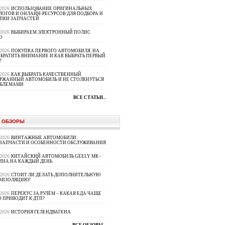
.2026
ИСПОЛЬЗОВАНИЕ ОРИГИНАЛЬНЫХ
ЛОГОВ И ОНЛАЙН-РЕСУРСОВ ДЛЯ ПОДБОРА И
ПКИ ЗАПЧАСТЕЙ
.2026
ВЫБИРАЕМ ЭЛЕКТРОННЫЙ ПОЛИС
О
.2026
ПОКУПКА ПЕРВОГО АВТОМОБИЛЯ. НА
ОБРАТИТЬ ВНИМАНИЕ И КАК ВЫБРАТЬ ПЕРВЫЙ
?
.2026
КАК ВЫБРАТЬ КАЧЕСТВЕННЫЙ
РЖАННЫЙ АВТОМОБИЛЬ И НЕ СТОЛКНУТЬСЯ
ОБЛЕМАМИ
ВСЕ СТАТЬИ...
 ОБЗОРЫ
.2026
ВИНТАЖНЫЕ АВТОМОБИЛИ:
ЗАПЧАСТИ И ОСОБЕННОСТИ ОБСЛУЖИВАНИЯ
.2026
КИТАЙСКИЙ АВТОМОБИЛЬ GEELY МК -
НА НА КАЖДЫЙ ДЕНЬ
.2026
СТОИТ ЛИ ДЕЛАТЬ ДОПОЛНИТЕЛЬНУЮ
ОИЗОЛЯЦИЮ?
.2026
ПЕРЕКУС ЗА РУЛЁМ – КАКАЯ ЕДА ЧАЩЕ
О ПРИВОДИТ К ДТП?
.2026
ИСТОРИЯ ГЕЛЕНДВАГЕНА