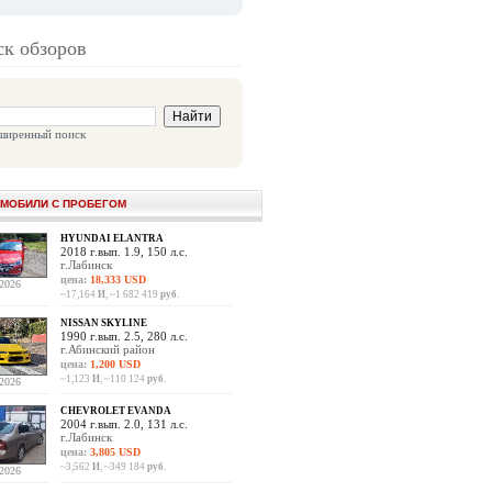
к обзоров
ширенный поиск
МОБИЛИ С ПРОБЕГОМ
HYUNDAI ELANTRA
2018 г.вып. 1.9, 150 л.с.
г.Лабинск
цена:
18,333 USD
.2026
~17,164
И
, ~1 682 419
руб.
NISSAN SKYLINE
1990 г.вып. 2.5, 280 л.с.
г.Абинский район
цена:
1,200 USD
~1,123
И
, ~110 124
руб.
.2026
CHEVROLET EVANDA
2004 г.вып. 2.0, 131 л.с.
г.Лабинск
цена:
3,805 USD
~3,562
И
, ~349 184
руб.
.2026