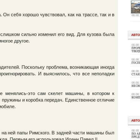
 Он себя хорошо чувствовал, как на трассе, так и в
08.08
слишком сильно изменил его вид. Для кузова была
АВТО
ногое другое.
08.08
ПРОР
ТВЕР
08.08
ГОСП
дителей. Поскольку проблема, возникающая иногда
08.08
проигнорировать. И выяснилось, что все неполадки
СТАН
.
08.08
НЕСК
е менялись-это сам скелет машины, в котором к
08.08
КОМП
, пружины и коробка передач. Единственное отличие
мобиле.
АВТО
08.08
и на ней папы Римского. В задней части машины был
ПО А
ПРЕД
кла. Первым его использовал Иоанн Павел ||.