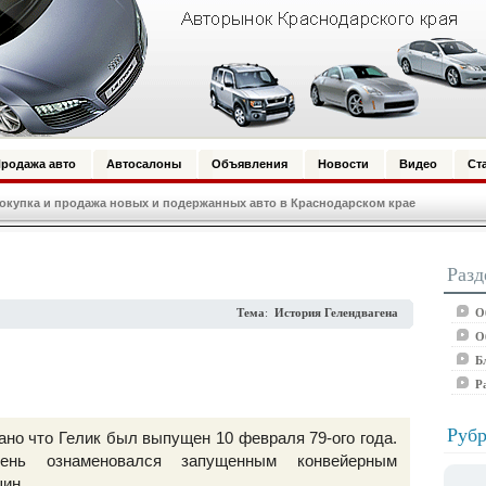
родажа авто
Автосалоны
Объявления
Новости
Видео
Ст
купка и продажа новых и подержанных авто в Краснодарском крае
Разд
О
Тема
:
История Гелендвагена
О
Б
Р
Рубр
но что Гелик был выпущен 10 февраля 79-ого года.
нь ознаменовался запущенным конвейерным
ин.