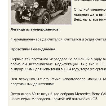
С полной увереннос
названая дата вып
Benz началась нмн
Легенда из внедорожников.
«Гелендваген» всегда считался, считается и будет счит
Прототипы Гелендвагена
Первые три прототипа мерседеса не вошли ни в одну в
временем встраиваемые модификации. G1; G2 и G3
выпущенными для испытаний в 1934 году, тогда же орган
Вся верхушка 3-тьего Рейха использовала машины 
спортивными двигателями.
Всего около 60-ти штук было собрано Mercedes-Benz G4
новая серия Мерседеса – армейский автомобиль G5.