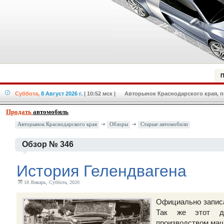
П
Суббота,
8 Август 2026 г.
| 10:52 мск
| Авторынок Краснодарского края, по
Продать
автомобиль
Авторынок Краснодарского края
Обзоры
Старые автомобили
Обзор № 346
История Гелендвагена
18 Январь, Суббота, 2020
Официально записа
Так же этот де
производством маш