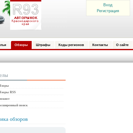
Вход
Регистрация
атьи
Обзоры
Штрафы
Коды регионов
Контакты
О сайте
елы
бзоры
бзоры RSS
локнот
асширенный поиск
ика обзоров