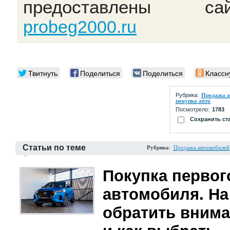
предоставлены сай
probeg2000.ru
Твитнуть
Поделиться
Поделиться
Классн
Рубрика:
Продажа а
покупка авто
Посмотрело:
1783
Сохранить ст
Статьи по теме
Рубрика
:
Продажа автомобилей,
Покупка первог
автомобиля. На
обратить вним