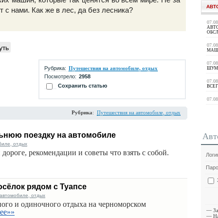
АВТ
 с нами. Как же в лес, да без лесника?
07.0
АВТ
ОБС
уть
07.0
МАШ
07.0
Рубрика:
Путешествия на автомобиле, отдых
ШУМ
Посмотрело:
2958
07.0
Сохранить статью
ВСЕГ
07.0
Рубрика
:
Путешествия на автомобиле, отдых
льнюю поездку на автомобиле
Авт
биле, отдых
дороге, рекомендации и советы что взять с собой.
Логи
Паро
сёлок рядом с Туапсе
 автомобиле, отдых
ного и одиночного отдыха на черноморском
—
З
ее»»
—
Н