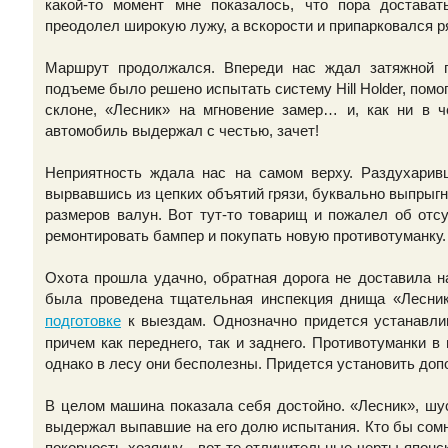
какой-то момент мне показалось, что пора достава
преодолел широкую лужу, а вскорости и припарковался р
Маршрут продолжался. Впереди нас ждал затяжной 
подъеме было решено испытать систему Hill Holder, помо
склоне, «Лесник» на мгновение замер… и, как ни в 
автомобиль выдержал с честью, зачет!
Неприятность ждала нас на самом верху. Раздухарив
вырвавшись из цепких объятий грязи, буквально выпрыг
размеров валун. Вот тут-то товарищ и пожалел об отс
ремонтировать бампер и покупать новую противотуманку.
Охота прошла удачно, обратная дорога не доставила н
была проведена тщательная инспекция днища «Лесни
к выездам. Однозначно придется устанавли
подготовке
причем как переднего, так и заднего. Противотуманки 
однако в лесу они бесполезны. Придется установить доп
В целом машина показала себя достойно. «Лесник», шус
выдержал выпавшие на его долю испытания. Кто бы сомн
покорность хозяину - вот те отличительные черты японс