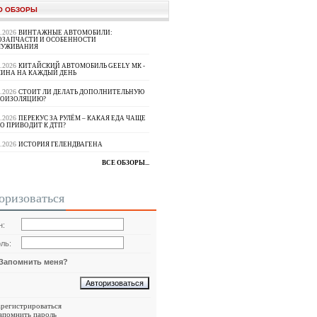
О ОБЗОРЫ
8.2026
ВИНТАЖНЫЕ АВТОМОБИЛИ:
ОЗАПЧАСТИ И ОСОБЕННОСТИ
ЛУЖИВАНИЯ
8.2026
КИТАЙСКИЙ АВТОМОБИЛЬ GEELY МК -
ИНА НА КАЖДЫЙ ДЕНЬ
8.2026
СТОИТ ЛИ ДЕЛАТЬ ДОПОЛНИТЕЛЬНУЮ
ОИЗОЛЯЦИЮ?
8.2026
ПЕРЕКУС ЗА РУЛЁМ – КАКАЯ ЕДА ЧАЩЕ
О ПРИВОДИТ К ДТП?
8.2026
ИСТОРИЯ ГЕЛЕНДВАГЕНА
ВСЕ ОБЗОРЫ...
оризоваться
н:
ль:
Запомнить меня?
арегистрироваться
апомнить пароль