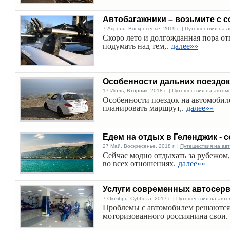
Автобагажники – возьмите с с
7 Апрель, Воскресенье, 2019 г. |
Путешествия на а
Скоро лето и долгожданная пора от
подумать над тем,.
далее»»
Особенности дальних поездок
17 Июль, Вторник, 2018 г. |
Путешествия на автом
Особенности поездок на автомобиле
планировать маршрут,.
далее»»
Едем на отдых в Геленджик - 
27 Май, Воскресенье, 2018 г. |
Путешествия на ав
Сейчас модно отдыхать за рубежом, 
во всех отношениях.
далее»»
Услуги современных автосерв
7 Октябрь, Суббота, 2017 г. |
Путешествия на авто
Проблемы с автомобилем решаются 
моторизованного россиянина свои.