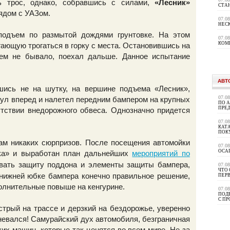
ть трос, однако, собравшись с силами,
«Лесник»
СТА
ядом с УАЗом.
07.0
НЕС
подъем по размытой дождями грунтовке. На этом
07.0
КОМ
гающую трогаться в горку с места. Остановившись на
чем не бывало, поехал дальше. Данное испытание
АВТ
шись не на шутку, на вершине подъема «Лесник»,
07.0
нул вперед и налетел передним бампером на крупных
ПО 
ПРЕ
утствии внедорожного обвеса. Однозначно придется
07.0
КАТА
ПОК
ам никаких сюрпризов. После посещения автомойки
07.0
ОСА
ка» и выработан план дальнейших
мероприятий по
вать защиту поддона и элементы защиты бампера,
07.0
ЧТО 
в нижней юбке бампера конечно правильное решение,
ПЕР
олнительные повыше на кенгурине.
07.0
ПОД
С П
трый на трассе и дерзкий на бездорожье, уверенно
евался! Самурайский дух автомобиля, безграничная
ких машин, которые так ценятся во всем мире. Не за