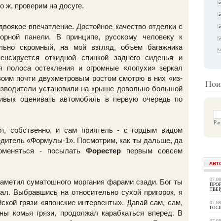
о ж, проверим на досуге.
двоякое впечатление. Достойное качество отделки с
орной панели. В принципе, русскому человеку к
льно скромный, на мой взгляд, объем багажника
енсируется откидной спинкой заднего сиденья и
я полоса остекления и огромные «лопухи» зеркал
воим почти двухметровым ростом смотрю в них «из-
Пои
оизводители установили на крыше довольно большой
ивык оценивать автомобиль в первую очередь по
Ра
т, собственно, и сам приятель - с гордым видом
бедитель «Формулы-1». Посмотрим, как ты дальше, да
оменяться - посылать
Форестер
первым совсем
АВТ
07.0
заметил суматошного моргания фарами сзади. Бог ты
ПРОР
ТВЕ
ал. Выбравшись на относительно сухой пригорок, я
ской грязи «японские интервенты». Давай сам, сам,
07.0
ГОС
ны комья грязи, продолжал карабкаться вперед. В
07.0