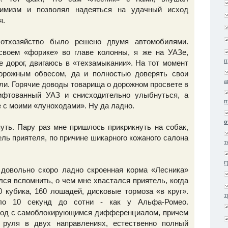
тимизм и позволял надеяться на удачный исход
я.
хотхозяйство было решено двумя автомобилями.
своем «форике» во главе колонны, я же на УАЗе,
п
 дорог, двигаюсь в «техзамыкании». На тот момент
орожным обвесом, да и полностью доверять свои
а
ли. Горячие доводы товарища о дорожном просвете в
ифтованный УАЗ и снисходительно улыбнуться, а
п
е с моими «луноходами». Ну да ладно.
о
уть. Пару раз мне пришлось прикрикнуть на собак,
ль приятеля, по причине шикарного кожаного салона
т
г
 довольно скоро ладно скроенная корма «Лесника»
лся вспомнить, о чем мне хвастался приятель, когда
0 кубика, 160 лошадей, дисковые тормоза «в круг».
т
оло 10 секунд до сотни - как у Альфа-Ромео.
вод с самоблокирующимся дифференциалом, причем
 руля в двух направлениях, естественно полный