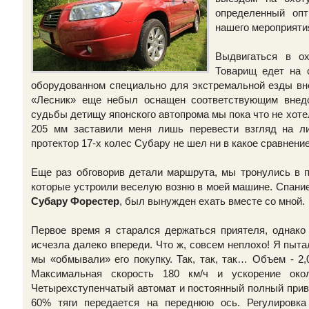
определенный оп
нашего мероприяти
Выдвигаться в о
Товарищ едет на 
оборудованном специально для экстремальной езды вне
«Лесник» еще небыл оснащен соответствующим внед
судьбы детищу японского автопрома мы пока что не хоте
205 мм заставили меня лишь перевести взгляд на л
протектор 17-х колес Субару не шел ни в какое сравнени
Еще раз обговорив детали маршрута, мы тронулись в п
которые устроили веселую возню в моей машине. Спание
Субару Форестер
, был вынужден ехать вместе со мной.
Первое время я старался держаться приятеля, однако
исчезла далеко впереди. Что ж, совсем неплохо! Я пыта
мы «обмывали» его покупку. Так, так, так… Объем - 2,
Максимальная скорость 180 км/ч и ускорение ок
Четырехступенчатый автомат и постоянный полный при
60% тяги передается на переднюю ось. Регулировка