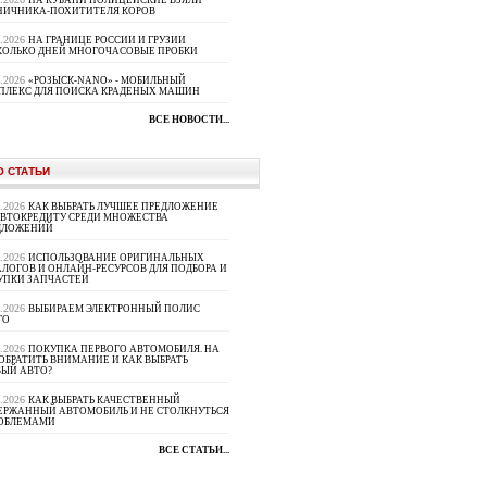
НА КУБАНИ ПОЛИЦЕЙСКИЕ ВЗЯЛИ
НИЧНИКА-ПОХИТИТЕЛЯ КОРОВ
8.2026
НА ГРАНИЦЕ РОССИИ И ГРУЗИИ
КОЛЬКО ДНЕЙ МНОГОЧАСОВЫЕ ПРОБКИ
8.2026
«РОЗЫСК-NANO» - МОБИЛЬНЫЙ
ПЛЕКС ДЛЯ ПОИСКА КРАДЕНЫХ МАШИН
ВСЕ НОВОСТИ...
О СТАТЬИ
8.2026
КАК ВЫБРАТЬ ЛУЧШЕЕ ПРЕДЛОЖЕНИЕ
АВТОКРЕДИТУ СРЕДИ МНОЖЕСТВА
ДЛОЖЕНИЙ
8.2026
ИСПОЛЬЗОВАНИЕ ОРИГИНАЛЬНЫХ
ЛОГОВ И ОНЛАЙН-РЕСУРСОВ ДЛЯ ПОДБОРА И
УПКИ ЗАПЧАСТЕЙ
8.2026
ВЫБИРАЕМ ЭЛЕКТРОННЫЙ ПОЛИС
ГО
8.2026
ПОКУПКА ПЕРВОГО АВТОМОБИЛЯ. НА
ОБРАТИТЬ ВНИМАНИЕ И КАК ВЫБРАТЬ
ВЫЙ АВТО?
8.2026
КАК ВЫБРАТЬ КАЧЕСТВЕННЫЙ
ЕРЖАННЫЙ АВТОМОБИЛЬ И НЕ СТОЛКНУТЬСЯ
РОБЛЕМАМИ
ВСЕ СТАТЬИ...