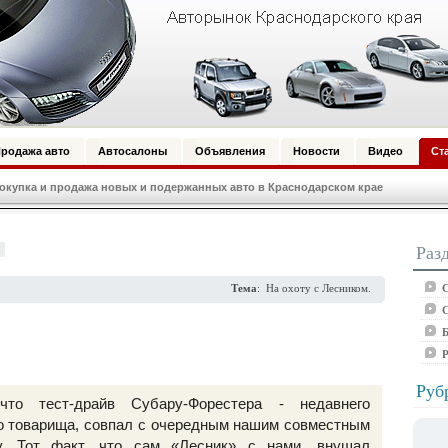
родажа авто
Автосалоны
Объявления
Новости
Видео
Ст
купка и продажа новых и подержанных авто в Краснодарском крае
х
Раз
С
Тема
: На охоту с Лесником.
С
Б
Руб
что тест-драйв Субару-Форестера - недавнего
о товарища, совпал с очередным нашим совместным
у. Тот факт, что сам «Лесник» с нами, внушал