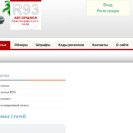
Вход
Регистрация
атьи
Обзоры
Штрафы
Коды регионов
Контакты
О сайте
делы
татьи
татьи RSS
локнот
Расширенный поиск
рика статей