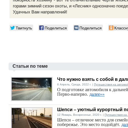
горами зимний сезон охоты, и «Лесник» однозначно поедет
Удачных Вам направлений!
Твитнуть
Поделиться
Поделиться
Классн
Статьи по теме
Что нужно взять с собой в да
6 Апрель, Среда, 2022 г. |
Путешествия на автомо
О подготовке автомобиля к дальней 
Перво-наперво.
далее»»
Шепси – уютный курортный по
12 Январь, Воскресенье, 2020 г. |
Путешествия на
Шепси – отличное место для семей
побережье. Это место подойдёт.
дал