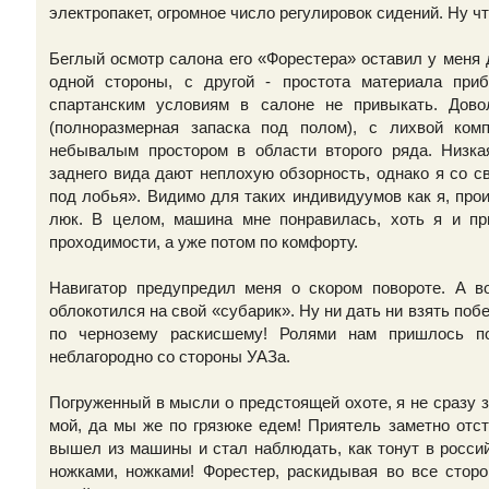
электропакет, огромное число регулировок сидений. Ну чт
Беглый осмотр салона его «Форестера» оставил у меня 
одной стороны, с другой - простота материала приб
спартанским условиям в салоне не привыкать. Дово
(полноразмерная запаска под полом), с лихвой комп
небывалым простором в области второго ряда. Низка
заднего вида дают неплохую обзорность, однако я со с
под лобья». Видимо для таких индивидуумов как я, пр
люк. В целом, машина мне понравилась, хоть я и пр
проходимости, а уже потом по комфорту.
Навигатор предупредил меня о скором повороте. А во
облокотился на свой «субарик». Ну ни дать ни взять по
по чернозему раскисшему! Ролями нам пришлось п
неблагородно со стороны УАЗа.
Погруженный в мысли о предстоящей охоте, я не сразу 
мой, да мы же по грязюке едем! Приятель заметно отст
вышел из машины и стал наблюдать, как тонут в россий
ножками, ножками! Форестер, раскидывая во все сторо