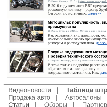
25 Июнь, Четверг, 2015 г. |
Мототехника и водный 
В 2010 году компания BRP предста
роскошную новинку – родстер Spyd
Сегодня, по истечению.
далее»»
Мотоциклы: популярность, ви
преимущества
16 Июнь, Вторник, 2015 г. |
Мототехника и водный
Как отдельный вид транспорта, мо
имеют большое число преимуществ
размерам и расходу топлива.
далее»
Покупка подержанного мотоци
Проверка технического состоя
23 Апрель, Четверг, 2015 г. |
Мототехника и водны
В этой статье я подробно расскажу 
обратить внимание при покупке
подержанного мотоцикла. Как.
дал
Видеоновости
|
Таблица шт
Продажа авто
|
Автосалоны
Статьи |
Обзоры
|
Партне