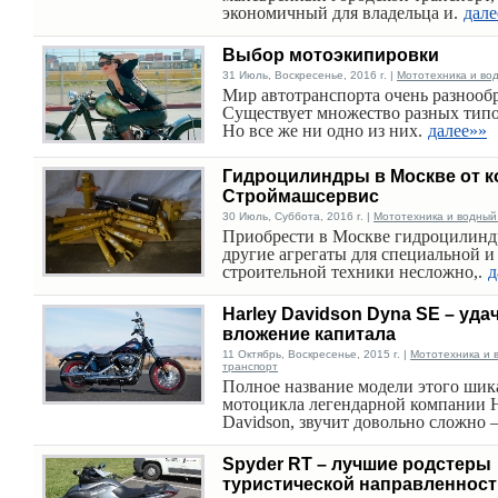
экономичный для владельца и.
дале
Выбор мотоэкипировки
31 Июль, Воскресенье, 2016 г. |
Мототехника и во
Мир автотранспорта очень разнообр
Существует множество разных тип
Но все же ни одно из них.
далее»»
Гидроцилиндры в Москве от 
Строймашсервис
30 Июль, Суббота, 2016 г. |
Мототехника и водный
Приобрести в Москве гидроцилинд
другие агрегаты для специальной и
строительной техники несложно,.
д
Harley Davidson Dyna SE – уда
вложение капитала
11 Октябрь, Воскресенье, 2015 г. |
Мототехника и 
транспорт
Полное название модели этого шик
мотоцикла легендарной компании H
Davidson, звучит довольно сложно 
Spyder RT – лучшие родстеры
туристической направленност