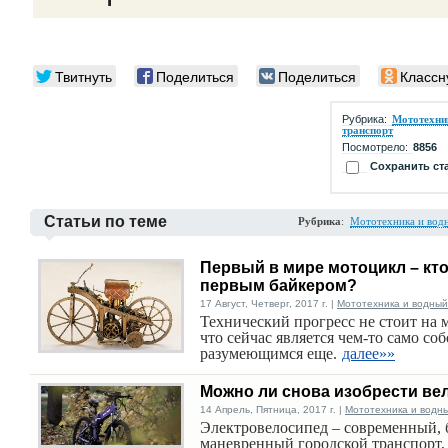
Твитнуть
Поделиться
Поделиться
Классн
Рубрика:
Мототехни
транспорт
Посмотрело:
8856
Сохранить ст
Статьи по теме
Рубрика
:
Мототехника и вод
Первый в мире мотоцикл – кт
первым байкером?
17 Август, Четверг, 2017 г. |
Мототехника и водный
Технический прогресс не стоит на м
что сейчас является чем-то само со
разумеющимся еще.
далее»»
Можно ли снова изобрести ве
14 Апрель, Пятница, 2017 г. |
Мототехника и водн
Электровелосипед – современный,
маневренный городской транспорт,