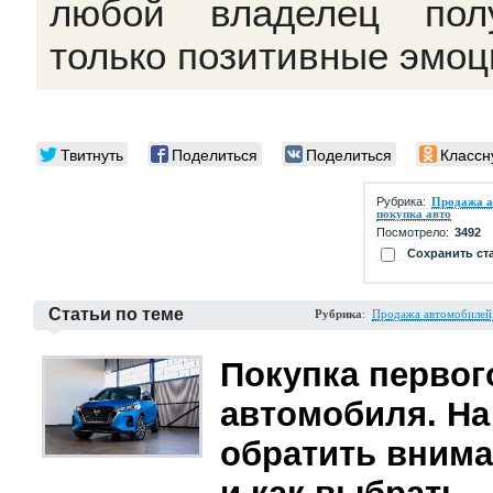
любой владелец пол
только позитивные эмоц
Твитнуть
Поделиться
Поделиться
Классн
Рубрика:
Продажа а
покупка авто
Посмотрело:
3492
Сохранить ст
Статьи по теме
Рубрика
:
Продажа автомобилей,
Покупка первог
автомобиля. На
обратить вним