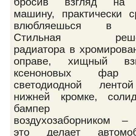
бросив взгляд на 
машину, практически с
влюбляешься в н
Стильная реше
радиатора в хромирова
оправе, хищный взг
ксеноновых фар
светодиодной ленто
нижней кромке, соли
бампер
воздухозаборником –
это делает автомоб