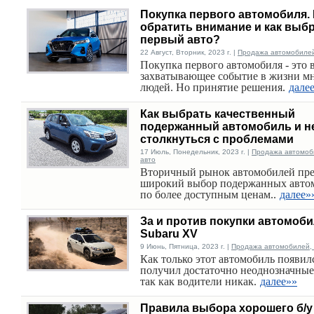
Покупка первого автомобиля. 
обратить внимание и как выб
первый авто?
22 Август, Вторник, 2023 г. |
Продажа автомобилей,
Покупка первого автомобиля - это 
захватывающее событие в жизни м
людей. Но принятие решения.
дале
Как выбрать качественный
подержанный автомобиль и н
столкнуться с проблемами
17 Июль, Понедельник, 2023 г. |
Продажа автомоби
авто
Вторичный рынок автомобилей пре
широкий выбор подержанных авто
по более доступным ценам..
далее»
За и против покупки автомоб
Subaru XV
9 Июнь, Пятница, 2023 г. |
Продажа автомобилей, 
Как только этот автомобиль появилс
получил достаточно неоднозначные
так как водители никак.
далее»»
Правила выбора хорошего б/у