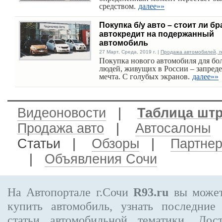
средством.
далее»»
Покупка б/у авто – стоит ли бр
автокредит на подержанный
автомобиль
27 Март, Среда, 2019 г. |
Продажа автомобилей, п
Покупка нового автомобиля для бо
людей, живущих в России – запред
мечта. С голубых экранов.
далее»»
Видеоновости
|
Таблица шт
Продажа авто
|
Автосалоны
Статьи |
Обзоры
|
Партне
|
Объявления Сочи
На Автопортале г.Сочи
R93.ru
вы может
купить автомобиль, узнать последние
статьи автомобильной тематики. Дос