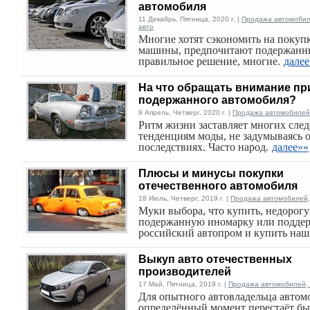
автомобиля
11 Декабрь, Пятница, 2020 г. |
Продажа автомобиле
авто
Многие хотят сэкономить на покуп
машины, предпочитают подержанн
правильное решение, многие.
далее
На что обращать внимание пр
подержанного автомобиля?
9 Апрель, Четверг, 2020 г. |
Продажа автомобилей,
Ритм жизни заставляет многих след
тенденциям моды, не задумываясь 
последствиях. Часто народ.
далее»»
Плюсы и минусы покупки
отечественного автомобиля
18 Июль, Четверг, 2019 г. |
Продажа автомобилей, 
Муки выбора, что купить, недорог
подержанную иномарку или подде
российский автопром и купить наш
Выкуп авто отечественных
производителей
17 Май, Пятница, 2019 г. |
Продажа автомобилей, 
Для опытного автовладельца автом
определённый момент перестаёт бы