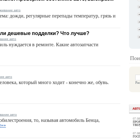
уживание авто
ема: дожди, регулярные перепады температур, грязь и
или дешевые подделки? Что лучше?
вание авто
иль нуждается в ремонте. Какие автозапчасти
Пои
ние авто
еловека, который много ходит - конечно же, обувь.
Ра
АВТ
вание авто
07.0
билестроения, то, называя автомобиль Бенца,
ПРОР
е»»
ТВЕ
07.0
ГОС