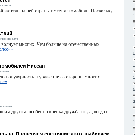
ие авто
ой житель нашей страны имеет автомобиль. Поскольку
а
ствий
живание авто
п
 волнует многих. Чем больше на отечественных
алее»»
а
п
втомобилей Ниссан
е авто
ю популярность и уважение со стороны многих
о
ее»»
т
г
ние авто
шим другом, особенно крепка дружба тогда, когда и
т
вильно. Проверяем состояние авто, выбираем