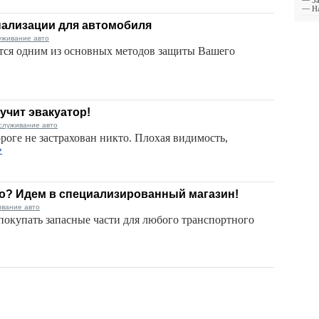
—
З
—
Н
нализации для автомобиля
уживание авто
тся одним из основных методов защиты Вашего
учит эвакуатор!
служивание авто
оге не застрахован никто. Плохая видимость,
»
о? Идем в специализированный магазин!
ивание авто
покупать запасные части для любого транспортного