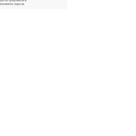
арегистрироваться
апомнить пароль