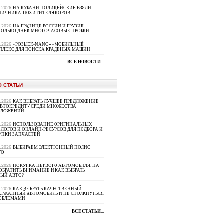
8.2026
НА КУБАНИ ПОЛИЦЕЙСКИЕ ВЗЯЛИ
НИЧНИКА-ПОХИТИТЕЛЯ КОРОВ
8.2026
НА ГРАНИЦЕ РОССИИ И ГРУЗИИ
КОЛЬКО ДНЕЙ МНОГОЧАСОВЫЕ ПРОБКИ
8.2026
«РОЗЫСК-NANO» - МОБИЛЬНЫЙ
ПЛЕКС ДЛЯ ПОИСКА КРАДЕНЫХ МАШИН
ВСЕ НОВОСТИ...
О СТАТЬИ
8.2026
КАК ВЫБРАТЬ ЛУЧШЕЕ ПРЕДЛОЖЕНИЕ
АВТОКРЕДИТУ СРЕДИ МНОЖЕСТВА
ДЛОЖЕНИЙ
8.2026
ИСПОЛЬЗОВАНИЕ ОРИГИНАЛЬНЫХ
ЛОГОВ И ОНЛАЙН-РЕСУРСОВ ДЛЯ ПОДБОРА И
УПКИ ЗАПЧАСТЕЙ
8.2026
ВЫБИРАЕМ ЭЛЕКТРОННЫЙ ПОЛИС
ГО
8.2026
ПОКУПКА ПЕРВОГО АВТОМОБИЛЯ. НА
ОБРАТИТЬ ВНИМАНИЕ И КАК ВЫБРАТЬ
ВЫЙ АВТО?
8.2026
КАК ВЫБРАТЬ КАЧЕСТВЕННЫЙ
ЕРЖАННЫЙ АВТОМОБИЛЬ И НЕ СТОЛКНУТЬСЯ
РОБЛЕМАМИ
ВСЕ СТАТЬИ...