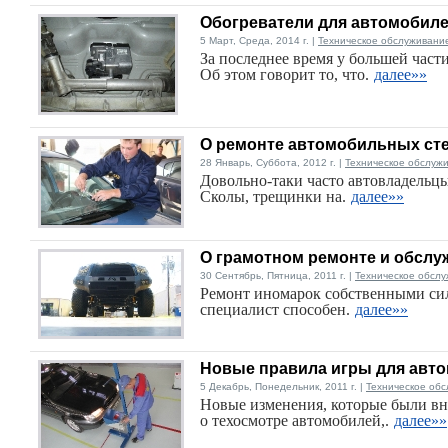
Обогреватели для автомобил
5 Март, Среда, 2014 г. |
Техническое обслуживани
За последнее время у большей част
Об этом говорит то, что.
далее»»
О ремонте автомобильных сте
28 Январь, Суббота, 2012 г. |
Техническое обслуж
Довольно-таки часто автовладельц
Сколы, трещинки на.
далее»»
О грамотном ремонте и обсл
30 Сентябрь, Пятница, 2011 г. |
Техническое обслу
Ремонт иномарок собственными си
специалист способен.
далее»»
Новые правила игры для авт
5 Декабрь, Понедельник, 2011 г. |
Техническое обс
Новые изменения, которые были в
о техосмотре автомобилей,.
далее»»