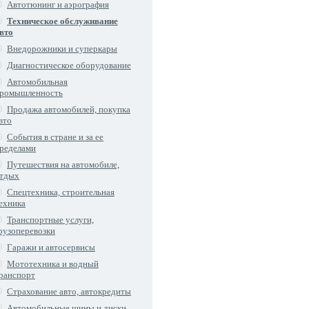
Автотюнинг и аэрография
Техническое обслуживание
вто
Внедорожники и суперкары
Диагностическое оборудование
Автомобильная
ромышленность
Продажа автомобилей, покупка
вто
События в стране и за ее
ределами
Путешествия на автомобиле,
тдых
Спецтехника, строительная
ехника
Транспортные услуги,
рузоперевозки
Гаражи и автосервисы
Мототехника и водный
ранспорт
Страхование авто, автокредиты
Автомобильные шины и диски