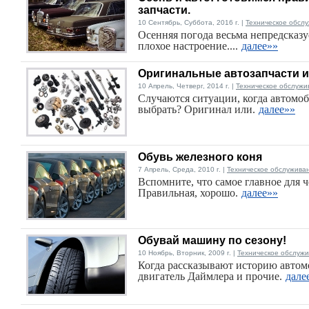
запчасти.
10 Сентябрь, Суббота, 2016 г. |
Техническое обсл
Осенняя погода весьма непредсказу
плохое настроение....
далее»»
Оригинальные автозапчасти 
10 Апрель, Четверг, 2014 г. |
Техническое обслужи
Случаются ситуации, когда автомоб
выбрать? Оригинал или.
далее»»
Обувь железного коня
7 Апрель, Среда, 2010 г. |
Техническое обслужива
Вспомните, что самое главное для ч
Правильная, хорошо.
далее»»
Обувай машину по сезону!
10 Ноябрь, Вторник, 2009 г. |
Техническое обслужи
Когда рассказывают историю автомо
двигатель Даймлера и прочие.
дале