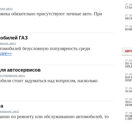
07.0
СТА
ние авто
овека обязательно присутствуют личные авто. При
07.0
НЕС
07.0
КОМ
мобилей ГАЗ
вание авто
томобилей безусловную популярность среди
АВТ
алее»»
07.0
ПО 
ПРЕ
ля автосервисов
07.0
бслуживание авто
КАТА
биля стоит задуматься над вопросом, насколько
ПОК
07.0
ОСА
07.0
ЧТО 
са
ПЕР
живание авто
07.0
пании по ремонту или обслуживанию автомобилей, то
ПОД
С П