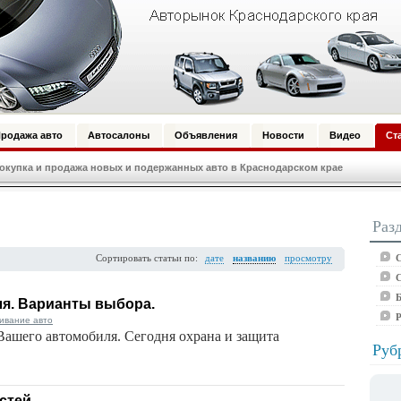
родажа авто
Автосалоны
Объявления
Новости
Видео
Ст
купка и продажа новых и подержанных авто в Краснодарском крае
Раз
С
Сортировать статьи по:
дате
названию
просмотру
С
Б
я. Варианты выбора.
ивание авто
Вашего автомобиля. Сегодня охрана и защита
Руб
стей