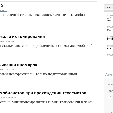
ей
АВТ
е авто
и населения страны появились личные автомобили.
07.0
АВТ
ОБС
07.0
МАШ
кол и их тонировании
07.0
ШУМ
ивание авто
ы сталкиваются с повреждениями стекол автомобилей.
07.0
ВСЕГ
07.0
уживании иномарок
живание авто
лами неэффективен, только подготовленный
Авт
Логи
Паро
омобилистов при прохождении техосмотра
луживание авто
несены Минэкономразвития и Минтрансом РФ в закон