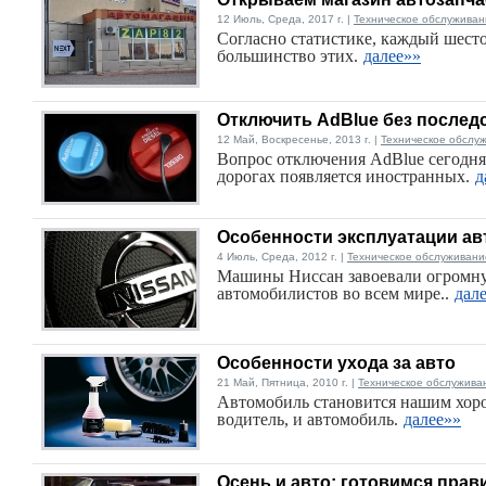
12 Июль, Среда, 2017 г. |
Техническое обслуживан
Согласно статистике, каждый шест
большинство этих.
далее»»
Отключить AdBlue без послед
12 Май, Воскресенье, 2013 г. |
Техническое обслу
Вопрос отключения AdBlue сегодня
дорогах появляется иностранных.
д
Особенности эксплуатации а
4 Июль, Среда, 2012 г. |
Техническое обслуживани
Машины Ниссан завоевали огромну
автомобилистов во всем мире..
дал
Особенности ухода за авто
21 Май, Пятница, 2010 г. |
Техническое обслужива
Автомобиль становится нашим хоро
водитель, и автомобиль.
далее»»
Осень и авто: готовимся пра