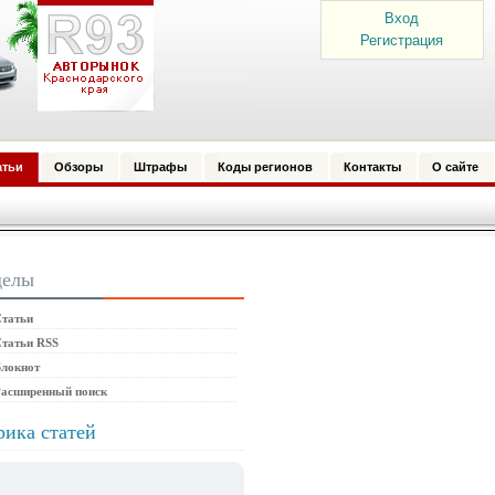
Вход
Регистрация
атьи
Обзоры
Штрафы
Коды регионов
Контакты
О сайте
делы
татьи
татьи RSS
локнот
Расширенный поиск
рика статей