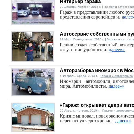
Интерьер гаража
29 Декабрь, Четверг, 2016 г. |
Гаражи и автосерви
Гараж в представлении любого русс
представления европейцев и.
далее
Автосервис собственными ру
22 Март, Понедельник, 2010 г. |
Гаражи и автосер
Решив создать собственный автосе
отсутствие удобного и.
далее»»
Авторазборка иномарок в Мос
6 Февраль, Среда, 2013 г. |
Гаражи и автосервисы
Иномарки – автомобили, изготовл
мира. Автомобилисты.
далее»»
«Гараж» открывает двери ав
29 Апрель, Четверг, 2010 г. |
Гаражи и автосервис
Кризис миновал, новая экономичес
перешагнул через кризис,.
далее»»