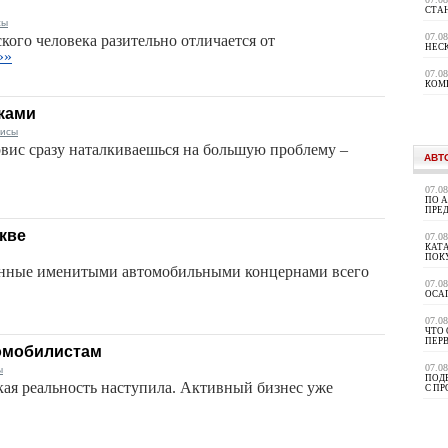
СТА
сы
07.0
кого человека разительно отличается от
НЕС
»»
07.0
КОМ
ками
висы
рвис сразу наталкиваешься на большую проблему –
АВТ
07.0
ПО 
ПРЕ
кве
07.0
КАТА
ПОК
енные именитыми автомобильными концернами всего
07.0
ОСА
07.0
ЧТО 
ПЕР
томобилистам
07.0
ы
ПОД
кая реальность наступила. Активный бизнес уже
С П