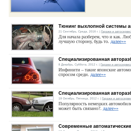
Тюнинг выхлопной системы 
21 Сентябрь, Среда, 2016 г. |
Гаражи и автосерви
Для начала разберем, что и как. Л
лучшую сторону, будь то.
далее»»
Специализированная автораз
8 Декабрь, Суббота, 2012 г. |
Гаражи и автосервис
Инфинити – такие японские автомо
спросом среди.
далее»»
Специализированная автораз
19 Октябрь, Пятница, 2012 г. |
Гаражи и автосерви
Популярность немецких автомобилей
может быть связано?.
далее»»
Современные автоматические