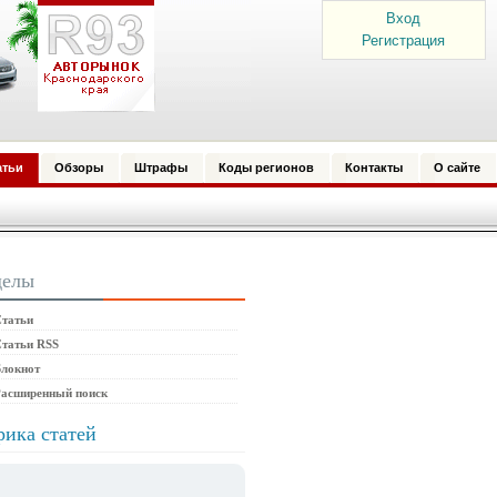
Вход
Регистрация
атьи
Обзоры
Штрафы
Коды регионов
Контакты
О сайте
делы
татьи
татьи RSS
локнот
Расширенный поиск
рика статей