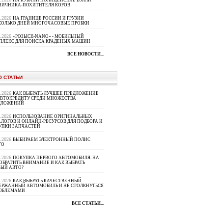
НА КУБАНИ ПОЛИЦЕЙСКИЕ ВЗЯЛИ
НИЧНИКА-ПОХИТИТЕЛЯ КОРОВ
8.2026
НА ГРАНИЦЕ РОССИИ И ГРУЗИИ
КОЛЬКО ДНЕЙ МНОГОЧАСОВЫЕ ПРОБКИ
8.2026
«РОЗЫСК-NANO» - МОБИЛЬНЫЙ
ПЛЕКС ДЛЯ ПОИСКА КРАДЕНЫХ МАШИН
ВСЕ НОВОСТИ...
О СТАТЬИ
8.2026
КАК ВЫБРАТЬ ЛУЧШЕЕ ПРЕДЛОЖЕНИЕ
АВТОКРЕДИТУ СРЕДИ МНОЖЕСТВА
ДЛОЖЕНИЙ
8.2026
ИСПОЛЬЗОВАНИЕ ОРИГИНАЛЬНЫХ
ЛОГОВ И ОНЛАЙН-РЕСУРСОВ ДЛЯ ПОДБОРА И
УПКИ ЗАПЧАСТЕЙ
8.2026
ВЫБИРАЕМ ЭЛЕКТРОННЫЙ ПОЛИС
ГО
8.2026
ПОКУПКА ПЕРВОГО АВТОМОБИЛЯ. НА
ОБРАТИТЬ ВНИМАНИЕ И КАК ВЫБРАТЬ
ВЫЙ АВТО?
8.2026
КАК ВЫБРАТЬ КАЧЕСТВЕННЫЙ
ЕРЖАННЫЙ АВТОМОБИЛЬ И НЕ СТОЛКНУТЬСЯ
РОБЛЕМАМИ
ВСЕ СТАТЬИ...