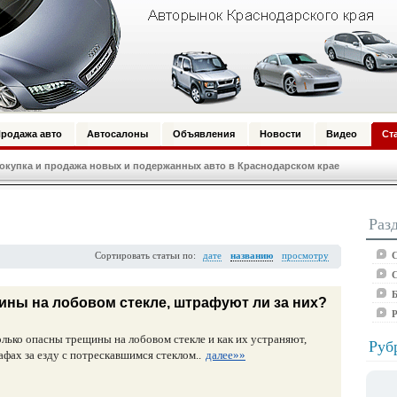
родажа авто
Автосалоны
Объявления
Новости
Видео
Ст
купка и продажа новых и подержанных авто в Краснодарском крае
Раз
С
Сортировать статьи по:
дате
названию
просмотру
С
Б
ны на лобовом стекле, штрафуют ли за них?
олько опасны трещины на лобовом стекле и как их устраняют,
Руб
афах за езду с потрескавшимся стеклом..
далее»»