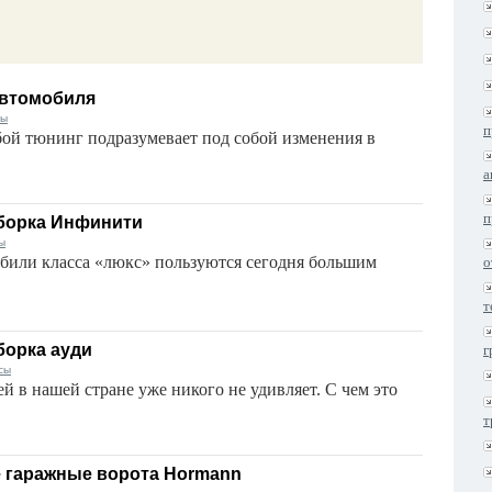
автомобиля
сы
п
юбой тюнинг подразумевает под собой изменения в
а
п
борка Инфинити
ы
били класса «люкс» пользуются сегодня большим
о
т
борка ауди
г
сы
 в нашей стране уже никого не удивляет. С чем это
т
 гаражные ворота Hormann