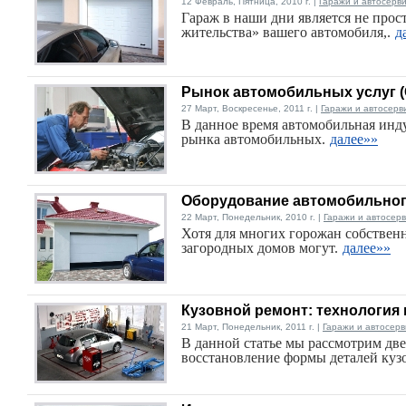
12 Февраль, Пятница, 2010 г. |
Гаражи и автосерв
Гараж в наши дни является не прос
жительства» вашего автомобиля,.
д
Рынок автомобильных услуг 
27 Март, Воскресенье, 2011 г. |
Гаражи и автосерв
В данное время автомобильная инду
рынка автомобильных.
далее»»
Оборудование автомобильног
22 Март, Понедельник, 2010 г. |
Гаражи и автосер
Хотя для многих горожан собственн
загородных домов могут.
далее»»
Кузовной ремонт: технология
21 Март, Понедельник, 2011 г. |
Гаражи и автосер
В данной статье мы рассмотрим дв
восстановление формы деталей кузо