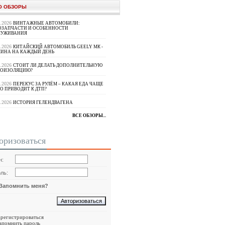
О ОБЗОРЫ
8.2026
ВИНТАЖНЫЕ АВТОМОБИЛИ:
ОЗАПЧАСТИ И ОСОБЕННОСТИ
ЛУЖИВАНИЯ
8.2026
КИТАЙСКИЙ АВТОМОБИЛЬ GEELY МК -
ИНА НА КАЖДЫЙ ДЕНЬ
8.2026
СТОИТ ЛИ ДЕЛАТЬ ДОПОЛНИТЕЛЬНУЮ
ОИЗОЛЯЦИЮ?
8.2026
ПЕРЕКУС ЗА РУЛЁМ – КАКАЯ ЕДА ЧАЩЕ
О ПРИВОДИТ К ДТП?
8.2026
ИСТОРИЯ ГЕЛЕНДВАГЕНА
ВСЕ ОБЗОРЫ...
оризоваться
н:
ль:
Запомнить меня?
арегистрироваться
апомнить пароль