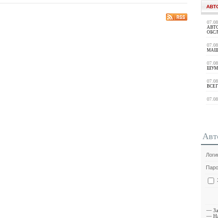
АВТ
07.0
АВТ
ОБС
07.0
МАШ
07.0
ШУМ
07.0
ВСЕГ
07.0
Авт
Логи
Паро
—
З
—
Н