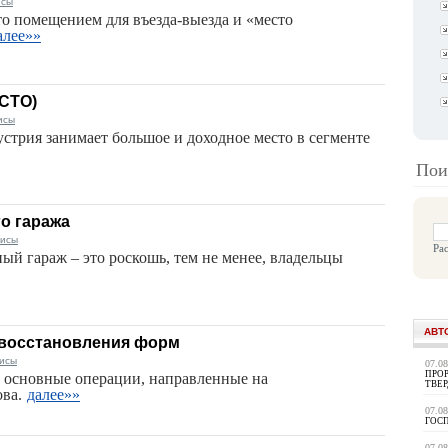
исы
то помещением для въезда-выезда и «место
алее»»
(СТО)
исы
стрия занимает большое и доходное место в сегменте
Пои
о гаража
висы
Ра
ый гараж – это роскошь, тем не менее, владельцы
АВТ
 восстановления форм
висы
07.0
ПРОР
е основные операции, направленные на
ТВЕ
ва.
далее»»
07.0
ГОС
07.0