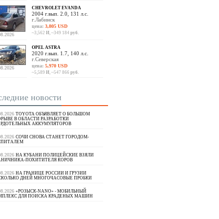
CHEVROLET EVANDA
2004 г.вып. 2.0, 131 л.с.
г.Лабинск
цена:
3,805 USD
~3,562
И
, ~349 184
руб.
08.2026
OPEL ASTRA
2020 г.вып. 1.7, 140 л.с.
г.Северская
цена:
5,970 USD
08.2026
~5,589
И
, ~547 866
руб.
следние новости
08.2026
TOYOTA ОБЪЯВЛЯЕТ О БОЛЬШОМ
РЫВЕ В ОБЛАСТИ РАЗРАБОТКИ
ЕРДОТЕЛЬНЫХ АККУМУЛЯТОРОВ
08.2026
СОЧИ СНОВА СТАНЕТ ГОРОДОМ-
СПИТАЛЕМ
08.2026
НА КУБАНИ ПОЛИЦЕЙСКИЕ ВЗЯЛИ
АНИЧНИКА-ПОХИТИТЕЛЯ КОРОВ
08.2026
НА ГРАНИЦЕ РОССИИ И ГРУЗИИ
СКОЛЬКО ДНЕЙ МНОГОЧАСОВЫЕ ПРОБКИ
08.2026
«РОЗЫСК-NANO» - МОБИЛЬНЫЙ
МПЛЕКС ДЛЯ ПОИСКА КРАДЕНЫХ МАШИН