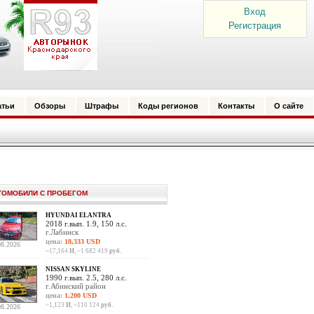
Вход
Регистрация
атьи
Обзоры
Штрафы
Коды регионов
Контакты
О сайте
ТОМОБИЛИ С ПРОБЕГОМ
HYUNDAI ELANTRA
2018 г.вып. 1.9, 150 л.с.
г.Лабинск
цена:
18,333 USD
08.2026
~17,164
И
, ~1 682 419
руб.
NISSAN SKYLINE
1990 г.вып. 2.5, 280 л.с.
г.Абинский район
цена:
1,200 USD
~1,123
И
, ~110 124
руб.
08.2026