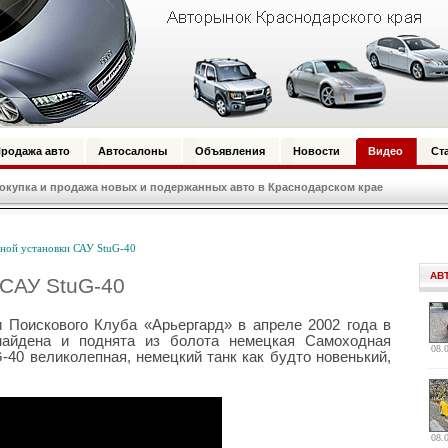
родажа авто
Автосалоны
Объявления
Новости
Видео
Ст
купка и продажа новых и подержанных авто в Краснодарском крае
ной установки САУ StuG-40
АВ
 САУ StuG-40
 Поискового Клуба «Арьергард» в апреле 2002 года в
найдена и поднята из болота немецкая Самоходная
08.
-40 великолепная, немецкий танк как будто новенький,
08.