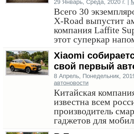
29 Январь, Среда, 2020 г. |
М
Всего 30 экземпляро
X-Road выпустит а
компания Laffite Su
этот суперкар напо
Xiaomi собирает
свой первый ав
8 Апрель, Понедельник, 2019
автоновости
Китайская компани
известна всем росс
производитель сма
гаджетов для моби