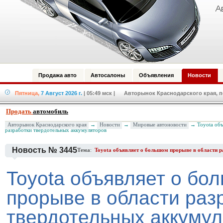
Продажа авто
Автосалоны
Объявления
Новости
Пятница,
7 Август 2026 г.
| 05:49 мск
| Авторынок Краснодарского края, по
Продать
автомобиль
Авторынок Краснодарского края
→
Новости
→
Мировые автоновости
→ Toyota объ
разработки твердотельных аккумуляторов
Новость № 3445
Тема
:
Toyota объявляет о большом прорыве в области 
Toyota объявляет о бо
прорыве в области раз
твердотельных аккуму