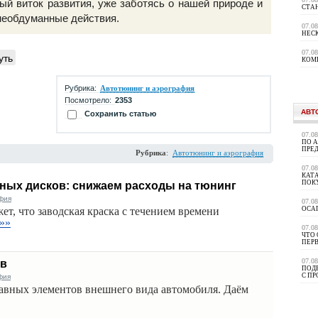
вый виток развития, уже заботясь о нашей природе и
СТА
 необдуманные действия.
07.0
НЕС
07.0
уть
КОМ
Рубрика:
Автотюнинг и аэрография
Посмотрело:
2353
АВТ
Сохранить статью
07.0
ПО 
ПРЕ
Рубрика
:
Автотюнинг и аэрография
07.0
КАТА
ПОК
ных дисков: снижаем расходы на тюнинг
фия
07.0
т, что заводская краска с течением времени
ОСА
»»
07.0
ЧТО 
ПЕР
07.0
ов
ПОД
С П
фия
авных элементов внешнего вида автомобиля. Даём