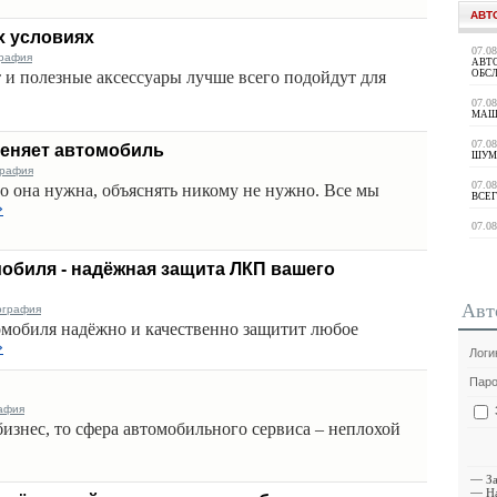
АВТ
х условиях
07.0
графия
АВТ
т и полезные аксессуары лучше всего подойдут для
ОБС
07.0
МАШ
07.0
меняет автомобиль
ШУМ
графия
07.0
го она нужна, объяснять никому не нужно. Все мы
ВСЕГ
»
07.0
обиля - надёжная защита ЛКП вашего
Авт
ография
омобиля надёжно и качественно защитит любое
»
Логи
Паро
афия
бизнес, то сфера автомобильного сервиса – неплохой
—
З
—
Н