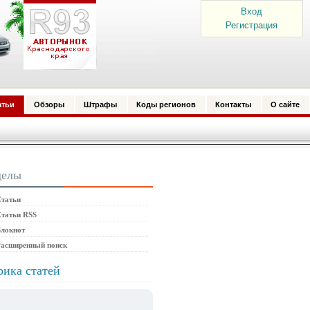
Вход
Регистрация
атьи
Обзоры
Штрафы
Коды регионов
Контакты
О сайте
делы
татьи
татьи RSS
локнот
Расширенный поиск
рика статей