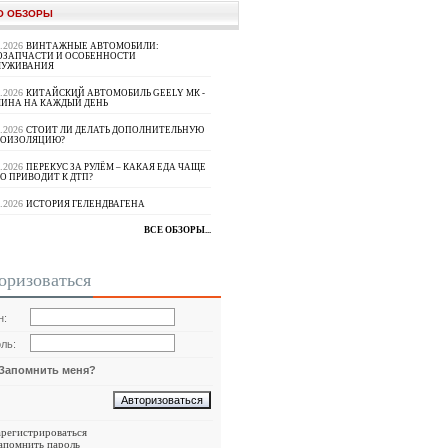
О ОБЗОРЫ
8.2026
ВИНТАЖНЫЕ АВТОМОБИЛИ:
ОЗАПЧАСТИ И ОСОБЕННОСТИ
ЛУЖИВАНИЯ
8.2026
КИТАЙСКИЙ АВТОМОБИЛЬ GEELY МК -
ИНА НА КАЖДЫЙ ДЕНЬ
8.2026
СТОИТ ЛИ ДЕЛАТЬ ДОПОЛНИТЕЛЬНУЮ
ОИЗОЛЯЦИЮ?
8.2026
ПЕРЕКУС ЗА РУЛЁМ – КАКАЯ ЕДА ЧАЩЕ
О ПРИВОДИТ К ДТП?
8.2026
ИСТОРИЯ ГЕЛЕНДВАГЕНА
ВСЕ ОБЗОРЫ...
оризоваться
н:
ль:
Запомнить меня?
арегистрироваться
апомнить пароль