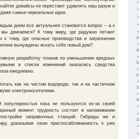
 хайтек девайсы не перестают удивлять наш разум и
 даже самые нереальные идеи.
аждым днем все актуальнее становится вопрос – а к
 мы двигаемся? К тому миру, где радужно летают
п
 к тому, где опасные производства и загрязнения
емляне вынуждены искать себе новый дом?
а
ктивную разработку планов по уменьшению вредных
п
ервыми в списке изменений оказались средства
газа ежедневно.
о
отать как на чистом водороде, так и на частичном
т
двумя электроносителями.
г
 популярностью пока не пользуются из-за своей
данный момент трудность состоит в налаживании
 постройке заправочных станций. Гибриды же и
т
иру, доказывая свою приспосабливаемость к уже
.