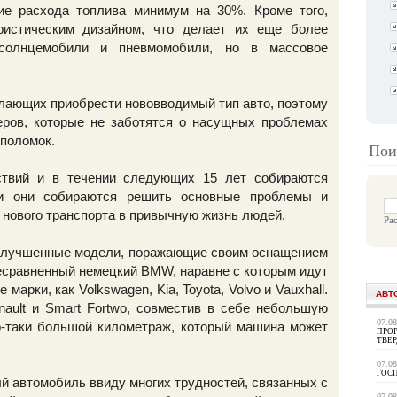
ие расхода топлива минимум на 30%. Кроме того,
ристическим дизайном, что делает их еще более
 солнцемобили и пневмомобили, но в массовое
елающих приобрести нововводимый тип авто, поэтому
еров, которые не заботятся о насущных проблемах
 поломок.
Пои
ствий и в течении следующих 15 лет собираются
ени они собираются решить основные проблемы и
е нового транспорта в привычную жизнь людей.
Ра
 улучшенные модели, поражающие своим оснащением
несравненный немецкий BMW, наравне с которым идут
марки, как Volkswagen, Kia, Toyota, Volvo и Vauxhall.
АВТ
ult и Smart Fortwo, совместив в себе небольшую
07.0
о-таки большой километраж, который машина может
ПРОР
ТВЕ
07.0
ГОС
ый автомобиль ввиду многих трудностей, связанных с
07.0