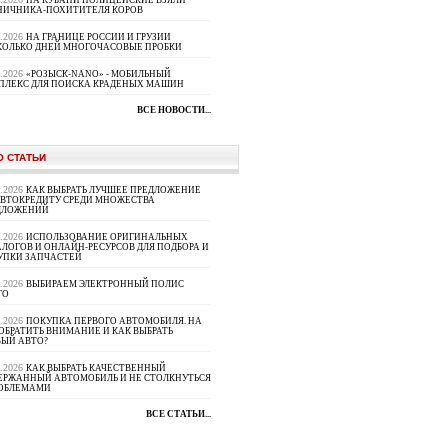
НА КУБАНИ ПОЛИЦЕЙСКИЕ ВЗЯЛИ
НИЧНИКА-ПОХИТИТЕЛЯ КОРОВ
8.2026
НА ГРАНИЦЕ РОССИИ И ГРУЗИИ
КОЛЬКО ДНЕЙ МНОГОЧАСОВЫЕ ПРОБКИ
8.2026
«РОЗЫСК-NANO» - МОБИЛЬНЫЙ
ПЛЕКС ДЛЯ ПОИСКА КРАДЕНЫХ МАШИН
ВСЕ НОВОСТИ...
О СТАТЬИ
8.2026
КАК ВЫБРАТЬ ЛУЧШЕЕ ПРЕДЛОЖЕНИЕ
АВТОКРЕДИТУ СРЕДИ МНОЖЕСТВА
ДЛОЖЕНИЙ
8.2026
ИСПОЛЬЗОВАНИЕ ОРИГИНАЛЬНЫХ
ЛОГОВ И ОНЛАЙН-РЕСУРСОВ ДЛЯ ПОДБОРА И
УПКИ ЗАПЧАСТЕЙ
8.2026
ВЫБИРАЕМ ЭЛЕКТРОННЫЙ ПОЛИС
ГО
8.2026
ПОКУПКА ПЕРВОГО АВТОМОБИЛЯ. НА
ОБРАТИТЬ ВНИМАНИЕ И КАК ВЫБРАТЬ
ВЫЙ АВТО?
8.2026
КАК ВЫБРАТЬ КАЧЕСТВЕННЫЙ
ЕРЖАННЫЙ АВТОМОБИЛЬ И НЕ СТОЛКНУТЬСЯ
РОБЛЕМАМИ
ВСЕ СТАТЬИ...