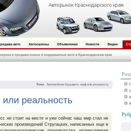
родажа авто
Автосалоны
Объявления
Новости
Видео
Ст
купка и продажа новых и подержанных авто в Краснодарском крае
Раз
С
Тема
: Автомобили будущего: миф или реальность
С
 или реальность
Б
Руб
сс не стоит на месте и уже сейчас наш мир стал не
ических произведений Стругацких, написанных еще в
сокотехнологические производства, молекулярная