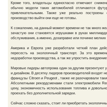
Кроме того, владельцы единогласно отмечают снижен
обычно модели таких автомобилей отличаются футу
привлекательными. Также уже реально построены
производство выйти они еще не готовы.
К сожалению, на данный момент времени не так много ж
зачастую они становятся игрушками в руках миллиард
обслуживания, а именно, дозаправке или починке мелких
Америка и Европа уже разработали четкий план дей
пересесть на экологичный транспорт. За это врем
недоработки производства, а так же упростить внедрени
Мировые лидеры автопрома один за другим презентуют
и дизайном. В десятку лидеров производителей входят 
французы Citroen и Peugeot , также не разочаровали такие 
Абсолютными рекордсменами стали электромобили Rena
цену, экономичность использования топлива и довольн
проехать без дополнительной зарядки.
Сейчас сложно сказать, стоит ли приобретать экологичн