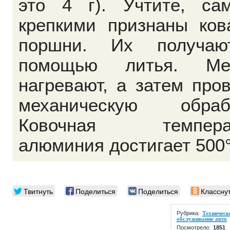
это 4 г). Учтите, са
крепкими признаны ков
поршни. Их получа
помощью литья. Ме
нагревают, а затем про
механическую обрабо
Ковочная темпера
алюминия достигает 500
Твитнуть
Поделиться
Поделиться
Классну
Рубрика:
Техническ
обслуживание авто
Посмотрело:
1851