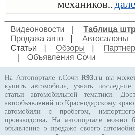
механиков..
дал
Видеоновости
|
Таблица шт
Продажа авто
|
Автосалоны
Статьи |
Обзоры
|
Партне
|
Объявления Сочи
На Автопортале г.Сочи
R93.ru
вы может
купить автомобиль, узнать последние
статьи автомобильной тематики. Дос
автообъявлений по Краснодарскому краю:
автомобили с пробегом, импортного
производства. На автопортале можно 
объявление
о продаже своего автомоби