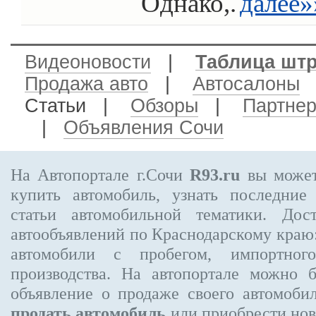
Однако,.
далее»
Видеоновости
|
Таблица шт
Продажа авто
|
Автосалоны
Статьи |
Обзоры
|
Партне
|
Объявления Сочи
На Автопортале г.Сочи
R93.ru
вы может
купить автомобиль, узнать последние
статьи автомобильной тематики. Дос
автообъявлений по Краснодарскому краю:
автомобили с пробегом, импортного
производства. На автопортале можно 
объявление
о продаже своего автомоби
продать автомобиль
или приобрести нов