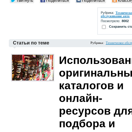
Твитнуть
Поделиться
Поделиться
Классн
Рубрика:
Техническ
обслуживание авто
Посмотрело:
8002
Сохранить ст
Статьи по теме
Рубрика
:
Техническое обсл
Использован
оригинальн
каталогов и
онлайн-
ресурсов дл
подбора и