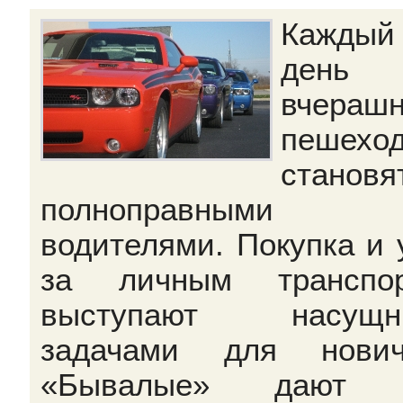
Каждый
день
вчераш
пешехо
становя
полноправными
водителями. Покупка и 
за личным транспор
выступают насущн
задачами для нович
«Бывалые» дают 