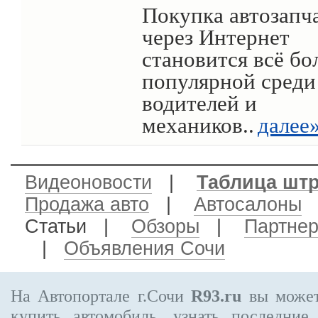
Покупка автозапч
через Интернет
становится всё бо
популярной среди
водителей и
механиков..
далее
Видеоновости
|
Таблица шт
Продажа авто
|
Автосалоны
Статьи |
Обзоры
|
Партне
|
Объявления Сочи
На Автопортале г.Сочи
R93.ru
вы может
купить автомобиль, узнать последние