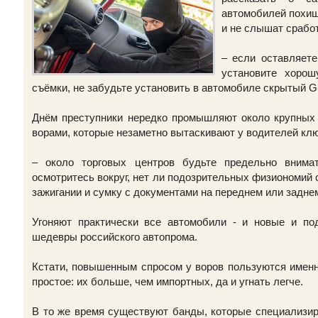
автомобилей похища
и не слышат срабо
– если оставляете
установите хоро
съёмки, не забудьте установить в автомобиле скрытый 
Днём преступники нередко промышляют около крупных 
ворами, которые незаметно вытаскивают у водителей кл
– около торговых центров будьте предельно внимат
осмотритесь вокруг, нет ли подозрительных физиономий 
зажигании и сумку с документами на переднем или заднем
Угоняют практически все автомобили - и новые и по
шедевры российского автопрома.
Кстати, повышенным спросом у воров пользуются имен
простое: их больше, чем импортных, да и угнать легче.
В то же время существуют банды, которые специализир