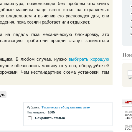
аппаратура, позволяющая без проблем отключить
добные машины чаще всего стоят на охраняемых
 за владельцем и выяснив его распорядок дня, они
едения, пока хозяин работает или отдыхает.
и на педаль газа механическую блокировку, это
нализацию, грабители врядли станут заниматься
Пои
онщика. В любом случае, нужно
выбирать хорошую
лучше обезопасить машину от угона, оборудуйте её
рожами. Чем нестандартнее схема установки, тем
Ра
уть
АВТ
Рубрика:
Техническое обслуживание авто
08.0
Посмотрело:
1665
ПРОР
Сохранить статью
ТВЕ
08.0
ГОС