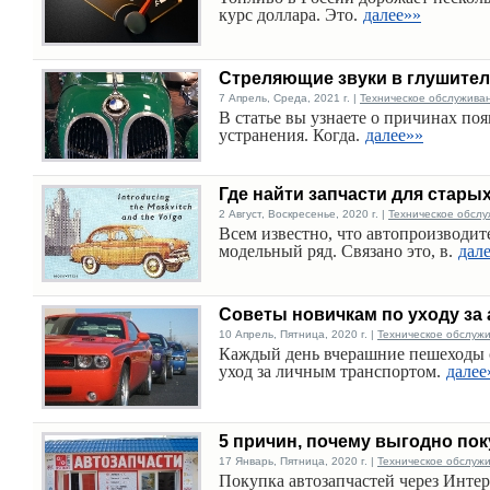
курс доллара. Это.
далее»»
Стреляющие звуки в глушител
7 Апрель, Среда, 2021 г. |
Техническое обслужива
В статье вы узнаете о причинах по
устранения. Когда.
далее»»
Где найти запчасти для стары
2 Август, Воскресенье, 2020 г. |
Техническое обслу
Всем известно, что автопроизводит
модельный ряд. Связано это, в.
дал
Советы новичкам по уходу за
10 Апрель, Пятница, 2020 г. |
Техническое обслуж
Каждый день вчерашние пешеходы 
уход за личным транспортом.
далее
5 причин, почему выгодно по
17 Январь, Пятница, 2020 г. |
Техническое обслуж
Покупка автозапчастей через Интер