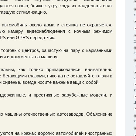
ются ночью, ближе к утру, когда их владельцы спят
тавшую сигнализацию.
а
 автомобиль около дома и стоянка не охраняется,
шую камеру видеонаблюдения с ночным режимом
GPS или GPRS передатчик.
п
торговых центров, зачастую на пару с карманными
а
ючи и документы на машину.
п
ельны, как только припарковались, внимательно
с бегающими глазами, никогда не оставляйте ключи в
о
 сиденье, всегда носите важные вещи с собой.
т
ддержанные, и престижные зарубежные модели, и
г
но машины отечественных автозаводов. Объяснение
т
уются на кражах дорогих автомобилей иностранных