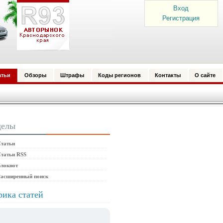
Вход
Регистрация
атьи
Обзоры
Штрафы
Коды регионов
Контакты
О сайте
делы
татьи
татьи RSS
локнот
Расширенный поиск
рика статей