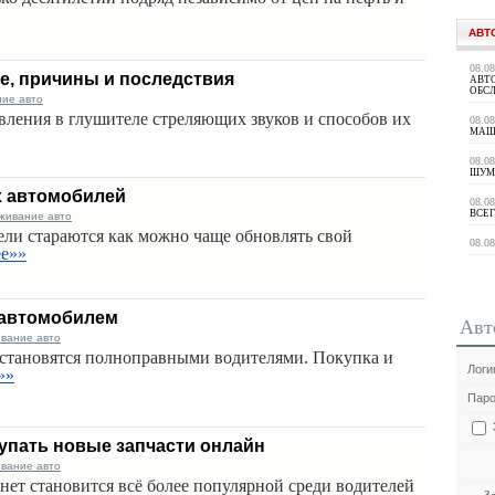
АВТ
08.0
е, причины и последствия
АВТ
ОБС
ние авто
явления в глушителе стреляющих звуков и способов их
08.0
МАШ
08.0
ШУМ
х автомобилей
08.0
ВСЕГ
живание авто
ели стараются как можно чаще обновлять свой
08.0
ее»»
 автомобилем
Авт
ивание авто
становятся полноправными водителями. Покупка и
Логи
»»
Паро
купать новые запчасти онлайн
ивание авто
нет становится всё более популярной среди водителей