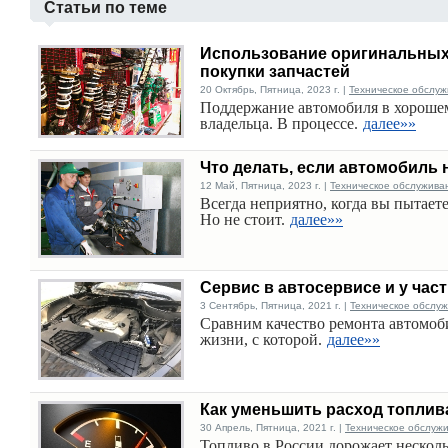
Статьи по теме
Использование оригинальных 
покупки запчастей
20 Октябрь, Пятница, 2023 г. |
Техническое обслуж
Поддержание автомобиля в хорошем
владельца. В процессе.
далее»»
Что делать, если автомобиль 
12 Май, Пятница, 2023 г. |
Техническое обслужива
Всегда неприятно, когда вы пытаете
Но не стоит.
далее»»
Сервис в автосервисе и у час
3 Сентябрь, Пятница, 2021 г. |
Техническое обслу
Сравним качество ремонта автомобил
жизни, с которой.
далее»»
Как уменьшить расход топлив
30 Апрель, Пятница, 2021 г. |
Техническое обслуж
Топливо в России дорожает несколь