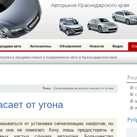
родажа авто
Автосалоны
Объявления
Новости
Видео
Ст
купка и продажа новых и подержанных авто в Краснодарском крае
Раз
С
Тема
: Сигнализация не всегда спасает от угона
С
сает от угона
Б
Руб
азываться от установки сигнализации, напротив, но
да она не помогает. Хочу лишь предостеречь и
мых частых случаях автоугона. Большинство