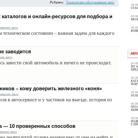
Рубрика
:
Техническое обслуживание авто
08.0
СТА
каталогов и онлайн-ресурсов для подбора и
08.0
НЕС
ивание авто
08.0
КОМ
 техническом состоянии – важная задача для каждого
не заводится
АВТ
ние авто
сь завести свой автомобиль и ничего не происходит.
08.0
ПО 
ПРЕ
08.0
КАТА
ПОК
тников – кому доверить железного «коня»
08.0
живание авто
ОСА
я в автосервисе и у частиков на выезде, история из
08.0
ЧТО 
ПЕР
08.0
ПОД
С П
а — 10 проверенных способов
ивание авто
ко десятилетий подряд независимо от цен на нефть и