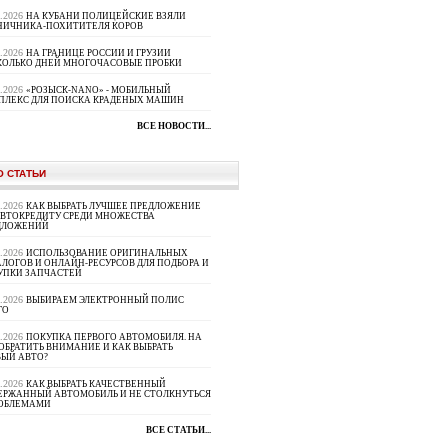
8.2026
НА КУБАНИ ПОЛИЦЕЙСКИЕ ВЗЯЛИ
НИЧНИКА-ПОХИТИТЕЛЯ КОРОВ
8.2026
НА ГРАНИЦЕ РОССИИ И ГРУЗИИ
КОЛЬКО ДНЕЙ МНОГОЧАСОВЫЕ ПРОБКИ
8.2026
«РОЗЫСК-NANO» - МОБИЛЬНЫЙ
ПЛЕКС ДЛЯ ПОИСКА КРАДЕНЫХ МАШИН
ВСЕ НОВОСТИ...
О СТАТЬИ
8.2026
КАК ВЫБРАТЬ ЛУЧШЕЕ ПРЕДЛОЖЕНИЕ
АВТОКРЕДИТУ СРЕДИ МНОЖЕСТВА
ДЛОЖЕНИЙ
8.2026
ИСПОЛЬЗОВАНИЕ ОРИГИНАЛЬНЫХ
ЛОГОВ И ОНЛАЙН-РЕСУРСОВ ДЛЯ ПОДБОРА И
УПКИ ЗАПЧАСТЕЙ
8.2026
ВЫБИРАЕМ ЭЛЕКТРОННЫЙ ПОЛИС
ГО
8.2026
ПОКУПКА ПЕРВОГО АВТОМОБИЛЯ. НА
ОБРАТИТЬ ВНИМАНИЕ И КАК ВЫБРАТЬ
ВЫЙ АВТО?
8.2026
КАК ВЫБРАТЬ КАЧЕСТВЕННЫЙ
ЕРЖАННЫЙ АВТОМОБИЛЬ И НЕ СТОЛКНУТЬСЯ
РОБЛЕМАМИ
ВСЕ СТАТЬИ...