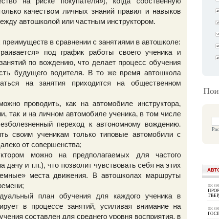
ство на риске покупателя»), когда собственную
только качеством личных знаний правил и навыков
между автошколой или частным инструктором.
 преимуществ в сравнении с занятиями в автошколе:
раивается» под график работы своего ученика и
занятий по вождению, что делает процесс обучения
ть будущего водителя. В то же время автошкола
раться на занятия приходится на общественном
Пои
ожно проводить, как на автомобиле инструктора,
, так и на личном автомобиле ученика, в том числе
безболезненный переход к автономному вождению.
Ра
ть своим ученикам только типовые автомобили с
далеко от совершенства;
уктором можно на предполагаемых для частого
 дачу и т.п.), что позволит чувствовать себя на этих
АВТ
лемные» места движения. В автошколах маршруты
ремени;
08.0
ПРОР
идуальный план обучения для каждого ученика в
ТВЕ
тирует в процессе занятий, усиливая внимание на
08.0
ГОС
чения составлен для среднего уровня восприятия, в