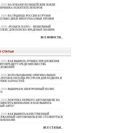
8.2026
НА КУБАНИ ПОЛИЦЕЙСКИЕ ВЗЯЛИ
НИЧНИКА-ПОХИТИТЕЛЯ КОРОВ
8.2026
НА ГРАНИЦЕ РОССИИ И ГРУЗИИ
КОЛЬКО ДНЕЙ МНОГОЧАСОВЫЕ ПРОБКИ
8.2026
«РОЗЫСК-NANO» - МОБИЛЬНЫЙ
ПЛЕКС ДЛЯ ПОИСКА КРАДЕНЫХ МАШИН
ВСЕ НОВОСТИ...
О СТАТЬИ
8.2026
КАК ВЫБРАТЬ ЛУЧШЕЕ ПРЕДЛОЖЕНИЕ
АВТОКРЕДИТУ СРЕДИ МНОЖЕСТВА
ДЛОЖЕНИЙ
8.2026
ИСПОЛЬЗОВАНИЕ ОРИГИНАЛЬНЫХ
ЛОГОВ И ОНЛАЙН-РЕСУРСОВ ДЛЯ ПОДБОРА И
УПКИ ЗАПЧАСТЕЙ
8.2026
ВЫБИРАЕМ ЭЛЕКТРОННЫЙ ПОЛИС
ГО
8.2026
ПОКУПКА ПЕРВОГО АВТОМОБИЛЯ. НА
ОБРАТИТЬ ВНИМАНИЕ И КАК ВЫБРАТЬ
ВЫЙ АВТО?
8.2026
КАК ВЫБРАТЬ КАЧЕСТВЕННЫЙ
ЕРЖАННЫЙ АВТОМОБИЛЬ И НЕ СТОЛКНУТЬСЯ
РОБЛЕМАМИ
ВСЕ СТАТЬИ...