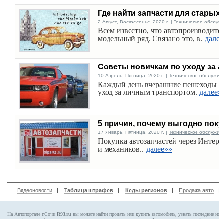
Где найти запчасти для стары
2 Август, Воскресенье, 2020 г. |
Техническое обслу
Всем известно, что автопроизводит
модельный ряд. Связано это, в.
дал
Советы новичкам по уходу за
10 Апрель, Пятница, 2020 г. |
Техническое обслуж
Каждый день вчерашние пешеходы 
уход за личным транспортом.
далее
5 причин, почему выгодно по
17 Январь, Пятница, 2020 г. |
Техническое обслуж
Покупка автозапчастей через Интер
и механиков..
далее»»
Видеоновости
|
Таблица штрафов
|
Коды регионов
|
Продажа авто
На Автопортале г.Сочи
R93.ru
вы можете найти продать или купить автомобиль, узнать последние н