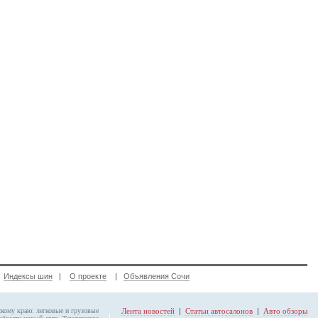
|
Индексы шин
|
О проекте
|
Объявления Сочи
скому краю: легковые и грузовые
Лента новостей
|
Статьи автосалонов
|
Авто обзоры