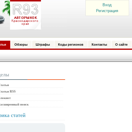
Вход
Регистрация
атьи
Обзоры
Штрафы
Коды регионов
Контакты
О сайте
делы
татьи
татьи RSS
локнот
Расширенный поиск
рика статей