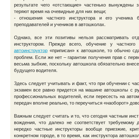
результате чего «отстающие» частенько вынуждены з
теряют время на очевидные для них вещи;
- отношения частного инструктора и его ученика 
преподавателей и учеников в автошколах.
Однако, все эти позитивы нельзя рассматривать от
инструктором. Прежде всего, обучение у частного
«приписан» к автошколе, то обычно сда
автоинструктор
проблем. Если же нет – гарантии получения прав с пер
весьма зыбкие, поскольку автошкола обязательно внесе
будущего водителя.
Здесь следует учитывать и факт, что при обучении с ч
экзамен все равно придется на машине автошколы с ру
профессиональных водителей, если пересесть на авто
передач вполне реально, то переучиться «наоборот» дов
Важным следует считать и то, что сегодня частным инс
вождения, что далеко не соответствует требуемому 
нередко частные инструкторы вообще приезжие, кр
конкретном городе, в то время, как инструктора автошк