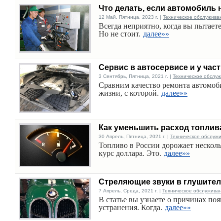
Что делать, если автомобиль 
12 Май, Пятница, 2023 г. |
Техническое обслужива
Всегда неприятно, когда вы пытаете
Но не стоит.
далее»»
Сервис в автосервисе и у час
3 Сентябрь, Пятница, 2021 г. |
Техническое обслу
Сравним качество ремонта автомобил
жизни, с которой.
далее»»
Как уменьшить расход топлив
30 Апрель, Пятница, 2021 г. |
Техническое обслуж
Топливо в России дорожает несколь
курс доллара. Это.
далее»»
Стреляющие звуки в глушител
7 Апрель, Среда, 2021 г. |
Техническое обслужива
В статье вы узнаете о причинах по
устранения. Когда.
далее»»