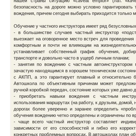
нашей страны ситуацию «caveat emptor» (лат. «каче
безопасность на дороге можно условно гарантировать 
вождения, причем сегодня выбирать приходится только 
Обучение у частного инструктора имеет ряд безусловных
- в большинстве случаев частный инструктор «подст
выезжает на оговоренное место встреч для проведения 
комфортным и почти не влияющим на жизнедеятельнос
устанавливает собственный график обучения, доби
транспорте и довольно часто в ущерб личным планам;
- занятия по вождению с частным автоинструктором м
зачастую находящимся в хорошем техническом состоянии
с АКПП, а это гарантирует плавный и относительно 
Автошкола по объективным причинам может предложи
ручной коробкой передач, состояние которых уже давно 
- приобретать навыки вождения с частным инстр
использования маршрутах (на работу, к друзьям, домой, на
дорогах более уверенно и заранее определить «проб
обучения вождению четко определены и ограничены по в
- чаще всего частный инструктор составляет индив
зависимости от его способностей и гибко его коррек
конкретных проблемных вопросах. В автошколах план обу