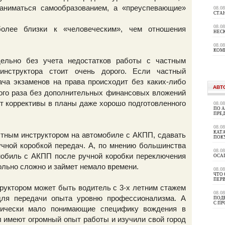
аниматься самообразованием, а «преуспевающие»
08.0
СТА
08.0
более близки к «человеческим», чем отношения
НЕС
08.0
КОМ
дельно без учета недостатков работы с частным
 инструктора стоит очень дорого. Если частный
ча экзаменов на права происходит без каких-либо
АВТ
вого раза без дополнительных финансовых вложений
т коррективы в планы даже хорошо подготовленного
08.0
ПО 
ПРЕ
08.0
КАТА
астным инструктором на автомобиле с АКПП, сдавать
ПОК
чной коробкой передач. А, по мнению большинства
08.0
мобиль с АКПП после ручной коробки переключения
ОСА
ольно сложно и займет немало времени.
08.0
ЧТО 
ПЕР
труктором может быть водитель с 3-х летним стажем
08.0
для передачи опыта уровню профессионализма. А
ПОД
С П
итически мало понимающие специфику вождения в
ол имеют огромный опыт работы и изучили свой город