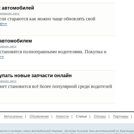
х автомобилей
живание авто
ели стараются как можно чаще обновлять свой
ее»»
 автомобилем
ивание авто
становятся полноправными водителями. Покупка и
»»
купать новые запчасти онлайн
ивание авто
нет становится всё более популярной среди водителей
|
Автосалоны
|
Объявления
|
Новости
| Статьи |
Обзоры
|
Партнеры
овости и почитать статьи автомобильной тематики. Доступна большая база автообъявлений по Краснодар