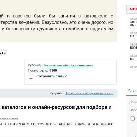
АВТ
ний и навыков были бы занятия в автошколе с
08.0
терства вождения. Безусловно, это очень дорого, но
АВТ
ОБС
и и безопасности едущих в автомобиле с водителем
08.0
МАШ
08.0
ШУМ
уть
08.0
ВСЕГ
Рубрика:
Техническое обслуживание авто
08.0
Посмотрело:
6966
Сохранить статью
Авт
Рубрика
:
Техническое обслуживание авто
Логи
каталогов и онлайн-ресурсов для подбора и
Паро
ивание авто
 техническом состоянии – важная задача для каждого