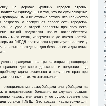
новку на дорогах крупных городов страны,
а
водители единодушны в том, что по сути вождение
онтраварийным и не столько потому, что количество
о возросло, а пропускная способность городских
лась на уровне второй половины прошлого века,
ине низкой подготовки новых автолюбителей.
п
ьных мира сего», испорченные до «мозга костей»
а
оторыми ГИБДД практически гарантирует наличие у
ил и навыков вождения для безопасности движения,
п
иса.
о
условно разделить на три категории: проходящие
е правила дорожного движения и вождение под
т
 проблему сдачи экзаменов и получения прав при
узаконенных в тех же автошколах.
г
ак потенциальными самоубийцами или убийцами на
на, в подавляющем большинстве случаев создает
т
твенно нашему менталитету, ее существование «на
 или органов ГИБДД. Это создает характерную для