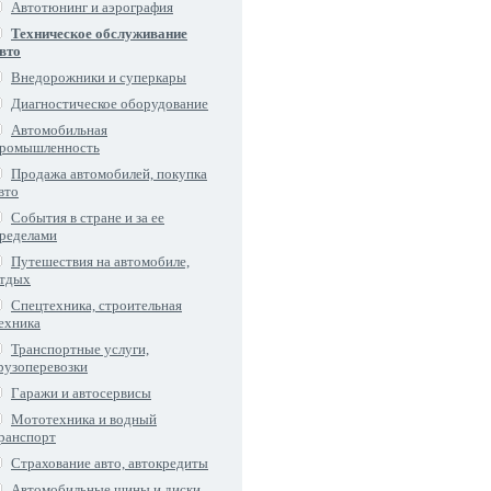
Автотюнинг и аэрография
Техническое обслуживание
вто
Внедорожники и суперкары
Диагностическое оборудование
Автомобильная
ромышленность
Продажа автомобилей, покупка
вто
События в стране и за ее
ределами
Путешествия на автомобиле,
тдых
Спецтехника, строительная
ехника
Транспортные услуги,
рузоперевозки
Гаражи и автосервисы
Мототехника и водный
ранспорт
Страхование авто, автокредиты
Автомобильные шины и диски