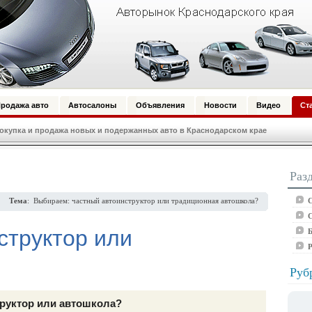
родажа авто
Автосалоны
Объявления
Новости
Видео
Ст
купка и продажа новых и подержанных авто в Краснодарском крае
Раз
С
Тема
: Выбираем: частный автоинструктор или традиционная автошкола?
С
структор или
Б
Руб
руктор или автошкола?