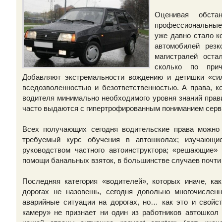
Оценивая обста
профессиональные 
уже давно стало к
автомобилей резк
магистралей оста
сколько по прич
Добавляют экстремальности вождению и детишки «сил
вседозволенностью и безответственностью. А права, к
водителя минимально необходимого уровня знаний прав
часто выдаются с гипертрофированным пониманием серв
Всех получающих сегодня водительские права можно 
требуемый курс обучения в автошколах; изучающи
руководством частного автоинструктора; «решающие»
помощи банальных взяток, в большинстве случаев почти 
Последняя категория «водителей», которых иначе, к
дорогах не назовешь, сегодня довольно многочислен
аварийные ситуации на дорогах, но… как это и свойс
камеру» не признает ни один из работников автошкол