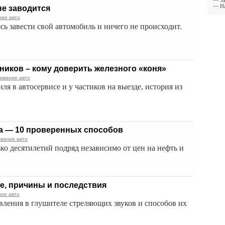
—
З
—
Н
не заводится
ние авто
сь завести свой автомобиль и ничего не происходит.
тников – кому доверить железного «коня»
живание авто
я в автосервисе и у частиков на выезде, история из
а — 10 проверенных способов
ивание авто
ко десятилетий подряд независимо от цен на нефть и
е, причины и последствия
ние авто
явления в глушителе стреляющих звуков и способов их