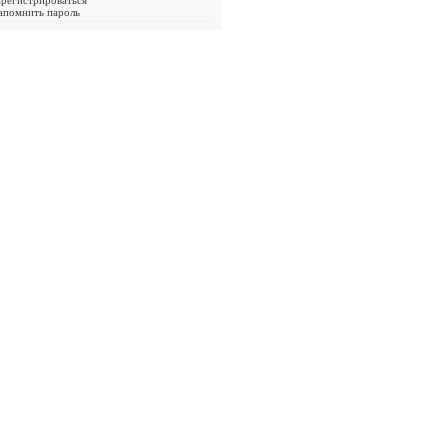
арегистрироваться
апомнить пароль